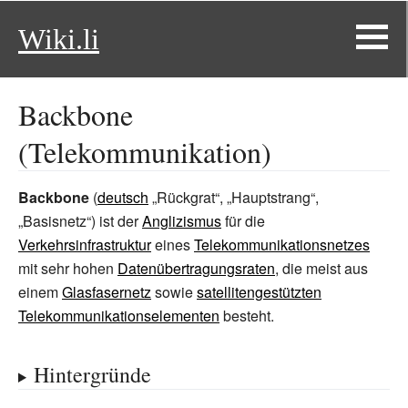
Wiki.li
Backbone
(Telekommunikation)
Backbone
(
deutsch
„Rückgrat“, „Hauptstrang“,
„Basisnetz“
) ist der
Anglizismus
für die
Verkehrsinfrastruktur
eines
Telekommunikationsnetzes
mit sehr hohen
Datenübertragungsraten
, die meist aus
einem
Glasfasernetz
sowie
satellitengestützten
Telekommunikationselementen
besteht.
Hintergründe