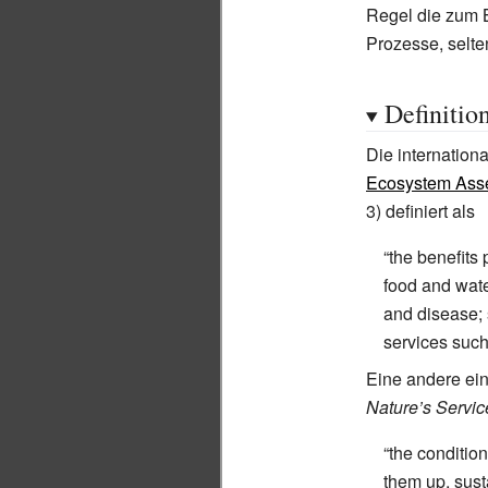
Regel die zum 
Prozesse, selt
Definitio
Die internatio
Ecosystem Ass
3) definiert als
“the benefits
food and wate
and disease; 
services such 
Eine andere ein
Nature’s Servic
“the conditio
them up, susta