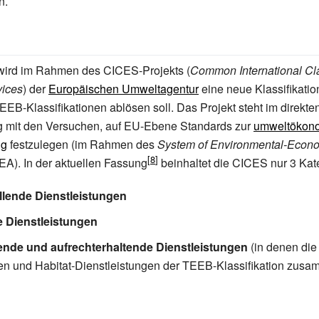
n.
wird im Rahmen des CICES-Projekts (
Common International Clas
ices
) der
Europäischen Umweltagentur
eine neue Klassifikation
EB-Klassifikationen ablösen soll. Das Projekt steht im direkte
mit den Versuchen, auf EU-Ebene Standards zur
umweltökon
ng
festzulegen (im Rahmen des
System of Environmental-Econ
EA). In der aktuellen Fassung
beinhaltet die CICES nur 3 Kat
ellende Dienstleistungen
e Dienstleistungen
ende und aufrechterhaltende Dienstleistungen
(in denen die
n und Habitat-Dienstleistungen der TEEB-Klassifikation zus