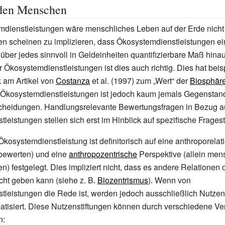
 den Menschen
dienstleistungen wäre menschliches Leben auf der Erde nicht
n scheinen zu implizieren, dass Ökosystemdienstleistungen e
 über jedes sinnvoll in Geldeinheiten quantifizierbare Maß hinau
r Ökosystemdienstleistungen ist dies auch richtig. Dies hat bei
ik am Artikel von
Costanza
et al. (1997) zum „Wert“ der
Biosphär
 Ökosystemdienstleistungen ist jedoch kaum jemals Gegenstan
heidungen. Handlungsrelevante Bewertungsfragen in Bezug a
leistungen stellen sich erst im Hinblick auf spezifische Frages
Ökosystemdienstleistung ist definitorisch auf eine anthroporelat
bewerten) und eine
anthropozentrische
Perspektive (allein men
n) festgelegt. Dies impliziert nicht, dass es andere Relationen 
cht geben kann (siehe z.
B.
Biozentrismus
). Wenn von
leistungen die Rede ist, werden jedoch ausschließlich Nutzens
tisiert. Diese Nutzenstiftungen können durch verschiedene Ve
n: