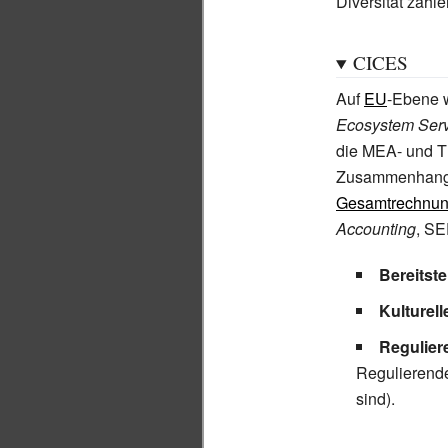
Diversität zähle
CICES
Auf
EU
-Ebene 
Ecosystem Serv
die MEA- und TE
Zusammenhang 
Gesamtrechnu
Accounting
, SE
Bereitst
Kulturell
Regulier
Regulierende
sind).