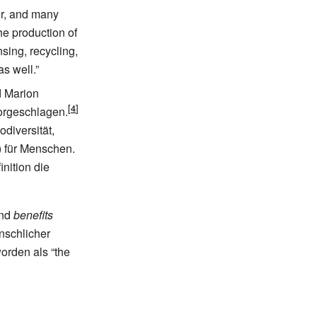
er, and many
the production of
sing, recycling,
s well.”
 Marion
rgeschlagen.
diversität,
) für Menschen.
nition die
nd
benefits
nschlicher
orden als “the