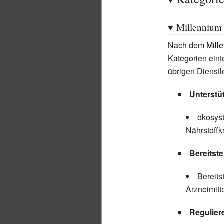
Millennium
Nach dem
Mill
Kategorien eint
übrigen Dienst
Unterstü
ökosys
Nährstoffk
Bereitst
Bereits
Arzneimitt
Regulier