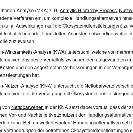
kriterien-Analyse
(MKA; z.
B.
Analytic Hierarchy Process
,
Nutzw
iedene Verfahren ein, um komplexe Handlungsalternativen hinsic
n (u.
a. Auswirkungen auf die Ökosystemdienstleistungen) zu v
irtschaftlichen oder finanziellen Aspekten notwendigerweise e
olle zuzuweisen.
n-Wirksamkeits-Analyse
(KWA) untersucht, welche von mehrer
ernativen das beste Verhältnis zwischen den aufgewandten (me
) Kosten und den angestrebten Verbesserungen in der Versorgu
nstleistungen hat.
en-Nutzen-Analyse
(KNA) untersucht die
Nettobarwerte
verschi
ernativen, die die Versorgung mit Ökosystemdienstleistungen b
g von
Nettobarwerten
in der KNA setzt dabei voraus, dass der ze
chen Vor- und Nachteile (
Nettonutzen
) der Handlungsalternative
den kann. Bei „umweltrelevanten“ Handlungsalternativen setzt 
r Veränderungen der betroffenen Ökosystemdienstleistungen 