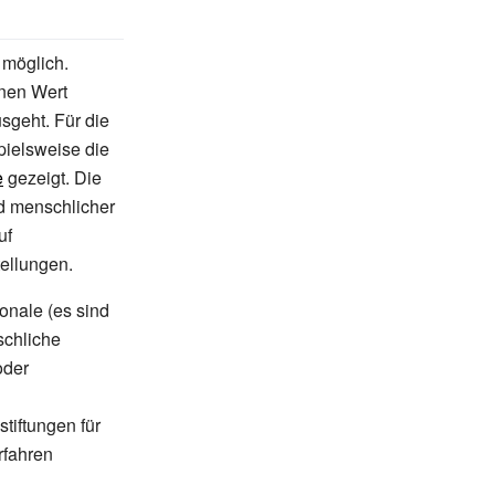
 möglich.
inen Wert
sgeht. Für die
spielsweise die
e
gezeigt. Die
d menschlicher
uf
tellungen.
ionale (es sind
schliche
oder
tiftungen für
rfahren