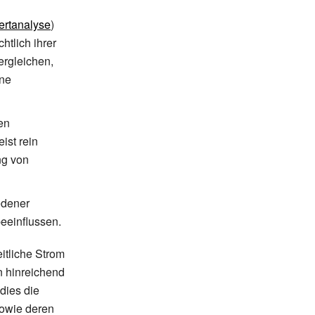
ertanalyse
)
htlich ihrer
ergleichen,
ine
en
ist rein
ng von
edener
eeinflussen.
itliche Strom
n hinreichend
dies die
sowie deren