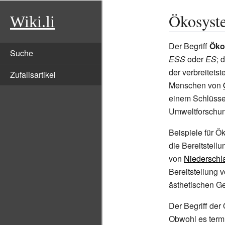
Ökosyste
Wiki.li
Der Begriff
Öko
Suche
ESS
oder
ES
; 
der verbreitetst
Zufallsartikel
Menschen von
einem Schlüssel
Umweltforschu
Beispiele für Ö
die Bereitstell
von
Niederschl
Bereitstellung 
ästhetischen G
Der Begriff der
Obwohl es term