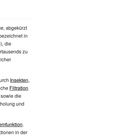
ce
, abgekürzt
 bezeichnet in
s
), die
hrtausends zu
licher
durch
Insekten
,
liche
Filtration
 sowie die
Erholung und
emfunktion
.
ionen in der