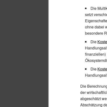
Die
Multi
setzt versch
Eigenschafte
ohne dabei w
besondere R
Die
Koste
Handlungsalt
finanziellen
Ökosystemdie
Die
Kost
Handlungsalt
Die Berechnun
der wirtschaftli
abgeschätzt wer
Abschätzung de