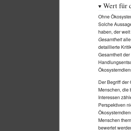
Wert für
Ohne Ökosystem
Solche Aussage
haben, der weit
Gesamtheit
alle
detaillierte Krit
Gesamtheit der
Handlungsentsc
Ökosystemdienst
Der Begriff der 
Menschen, die 
Interessen zähle
Perspektiven ni
Ökosystemdienst
Menschen thema
bewertet werde