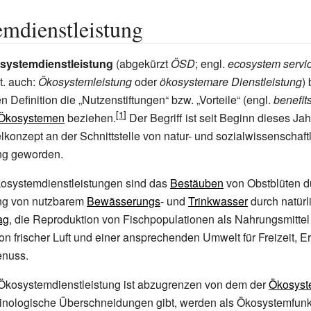
mdienstleistung
systemdienstleistung
(abgekürzt
ÖSD
; engl.
ecosystem servi
dt. auch:
Ökosystemleistung
oder
ökosystemare Dienstleistung
)
en Definition die „Nutzenstiftungen“ bzw. „Vorteile“ (engl.
benefit
Ökosystemen
beziehen.
Der Begriff ist seit Beginn dieses Ja
konzept an der Schnittstelle von natur- und sozialwissenschaft
ng geworden.
kosystemdienstleistungen sind das
Bestäuben
von Obstblüten 
ung von nutzbarem
Bewässerungs
- und
Trinkwasser
durch natür
ag
, die Reproduktion von Fischpopulationen als Nahrungsmittel
von frischer Luft und einer ansprechenden Umwelt für Freizeit, 
enuss.
 Ökosystemdienstleistung ist abzugrenzen von dem der
Ökosyst
inologische Überschneidungen gibt, werden als Ökosystemfunkt