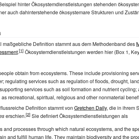
Beispiel hinter Ökosystemdienstleistungen stehenden ökosyst
ener auch dahinterstehende ökosystemare Strukturen und Zustä
n
nal maßgebliche Definition stammt aus dem Methodenband des
M
essment
.
Ökosystemdienstleistungen werden hier (Box 1, Key 
 people obtain from ecosystems. These include provisioning ser
r; regulating services such as regulation of floods, drought, lan
supporting services such as soil formation and nutrient cycling; 
as recreational, spiritual, religious and other nonmaterial benefi
flussreiche Definition stammt von
Gretchen Daily
, die in ihre
es
erschien.
Sie definiert Ökosystemdienstleistungen als
ns and processes through which natural ecosystems, and the sp
in and fulfill human life. They maintain biodiversity and the pro