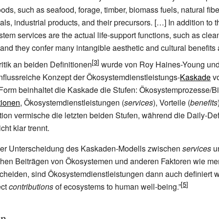
ds, such as seafood, forage, timber, biomass fuels, natural fib
s, industrial products, and their precursors. […] In addition to 
tem services are the actual life-support functions, such as clean
and they confer many intangible aesthetic and cultural benefits a
itik an beiden Definitionen
wurde von Roy Haines-Young und
nflussreiche Konzept der Ökosystemdienstleistungs-
Kaskade
vo
 Form beinhaltet die Kaskade die Stufen: Ökosystemprozesse/Bio
tionen
, Ökosystemdienstleistungen (
services
), Vorteile (
benefits
ion vermische die letzten beiden Stufen, während die Daily-Defi
cht klar trennt.
er Unterscheidung des Kaskaden-Modells zwischen
services
u
hen Beiträgen von Ökosystemen und anderen Faktoren wie me
scheiden, sind Ökosystemdienstleistungen dann auch definiert w
ect
contributions
of ecosystems to human well-being.”
en