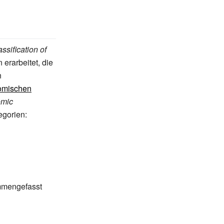
sification of
 erarbeitet, die
n
omischen
omic
egorien:
ammengefasst