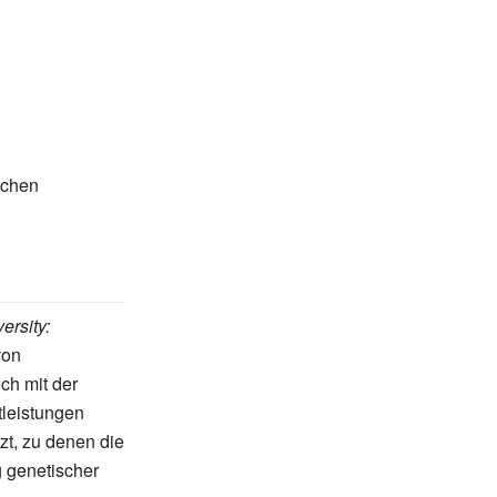
schen
rsity:
von
ch mit der
tleistungen
tzt, zu denen die
g genetischer