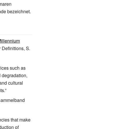
emaren
nde bezeichnet.
illennium
Definitions, S.
vices such as
d degradation,
and cultural
ts.”
m Sammelband
ecies that make
duction of