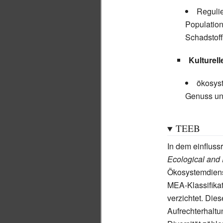
Reguli
Populatio
Schadstoff
Kulturell
ökosyst
Genuss und
TEEB
In dem einfluss
Ecological and
Ökosystemdiens
MEA-Klassifikat
verzichtet. Die
Aufrechterhaltu