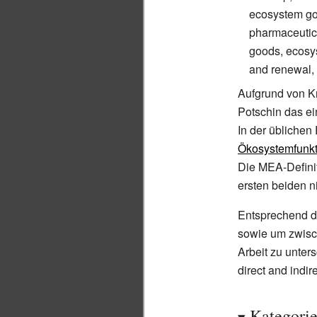
ecosystem goo
pharmaceutical
goods, ecosys
and renewal, 
Aufgrund von Kr
Potschin das ei
In der üblichen
Ökosystemfunk
Die MEA-Definit
ersten beiden ni
Entsprechend d
sowie um zwisc
Arbeit zu unter
direct and indir
Kategori