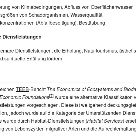
erung von Klimabedingungen, Abfluss von Oberflächenwasser,
nsgrößen von Schadorganismen, Wasserqualität,
konzentrationen (Abfallbeseitigung), Bestäubung
e Dienstleistungen
emare Dienstleistungen, die Erholung, Naturtourismus, ästheti
 spirituelle Erfüllung fördern
reichen
TEEB
-Bericht
The Economics of Ecosystems and Biodive
 Economic Foundations
wurde eine alternative Klassifikation 
tleistungen vorgeschlagen. Diese ist weitgehend deckungsglei
ion, jedoch wurde auf die Kategorie der Unterstützenden Diens
se wurde durch Habitat-Dienstleistungen (
Habitat Services
) erse
ng von Lebenszyklen migrativer Arten und die Aufrechterhaltun