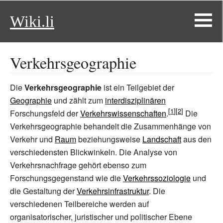
Wiki.li
Verkehrsgeographie
Die
Verkehrsgeographie
ist ein Teilgebiet der
Geographie
und zählt zum
interdisziplinären
Forschungsfeld der
Verkehrswissenschaften
.
Die
Verkehrsgeographie behandelt die Zusammenhänge von
Verkehr und
Raum
beziehungsweise
Landschaft
aus den
verschiedensten Blickwinkeln. Die Analyse von
Verkehrsnachfrage
gehört ebenso zum
Forschungsgegenstand wie die
Verkehrssoziologie
und
die Gestaltung der
Verkehrsinfrastruktur
. Die
verschiedenen Teilbereiche werden auf
organisatorischer, juristischer und politischer Ebene