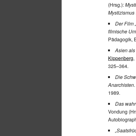
(Hrsg.):
Myst
Mystizismus
Der Film 
filmische Um
Pädagogik, B
Asien als
Kippenberg
,
325–364.
Die Schwa
Anarchisten
1989.
Das wahre
Vondung (Hr
Autobiograp
„Saatsfrü