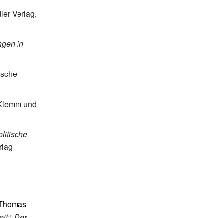
ler Verlag,
ngen in
ischer
 Klemm und
litische
rlag
Thomas
eit“. Der