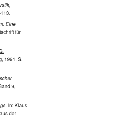
stik,
–113.
m. Eine
tschrift für
G.
g, 1991, S.
tscher
 Band 9,
gs.
In: Klaus
 aus der