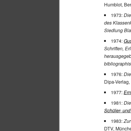
Humblot, Ber
1973:
Di
des Klassenk
Siedlung Bl
1974:
Gus
Schriften, E
herausgegebe
bibliographi
1976:
Die
Dipa-Verlag, 
1977:
Ern
1981:
Die
Schüler- un
1983:
Zur
DTV, Münche