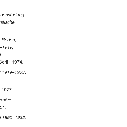
 Überwindung
stische
n Reden,
8–1919,
d
 Berlin 1974.
 1919–1933
.
n 1977.
ionäre
31.
nd 1890–1933
.