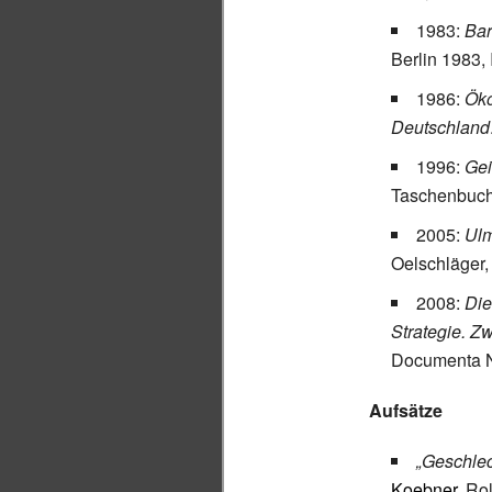
1983:
Bar
Berlin 1983
1986:
Öko
Deutschland
1996:
Gei
Taschenbuch
2005:
Ulm
Oelschläger
2008:
Die
Strategie. Z
Documenta N
Aufsätze
„Geschlec
Koebner
, Ro