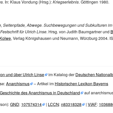
s.
In: Klaus Vondung (Hrsg.):
Kriegserlebnis
. Göttingen 1980.
e, Seitenpfade, Abwege. Suchbewegungen und Subkulturen im 
Festschrift für Ulrich Linse
. Hrsg. von Judith Baumgartner und
B
Kolwe
, Verlag Königshausen und Neumann, Würzburg 2004. I
 von und über Ulrich Linse
im Katalog der
Deutschen Nationalb
nse:
Anarchismus
– Artikel im
Historischen Lexikon Bayerns
 Geschichte des Anarchismus in Deutschland
auf anarchismus
rson):
GND
:
107574314
|
LCCN
:
n83318328
|
VIAF
:
103688