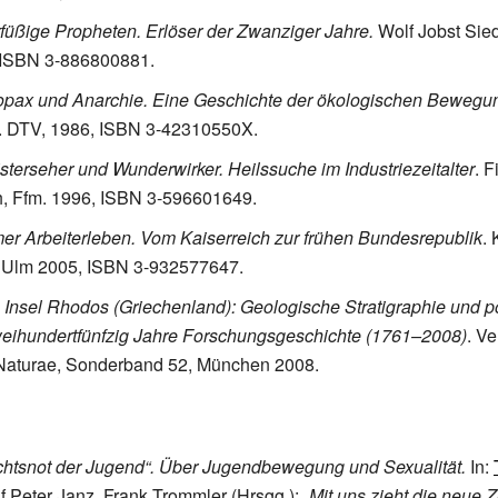
füßige Propheten. Erlöser der Zwanziger Jahre.
Wolf Jobst Sied
, ISBN 3-886800881.
pax und Anarchie. Eine Geschichte der ökologischen Bewegu
. DTV, 1986, ISBN 3-42310550X.
sterseher und Wunderwirker. Heilssuche im Industriezeitalter
. F
, Ffm. 1996, ISBN 3-596601649.
er Arbeiterleben. Vom Kaiserreich zur frühen Bundesrepublik
.
, Ulm 2005, ISBN 3-932577647.
 Insel Rhodos (Griechenland): Geologische Stratigraphie und po
weihundertfünfzig Jahre Forschungsgeschichte (1761–2008)
. Ve
aturae, Sonderband 52, München 2008.
htsnot der Jugend“. Über Jugendbewegung und Sexualität.
In:
lf Peter Janz, Frank Trommler (Hrsgg.):
„Mit uns zieht die neue Z