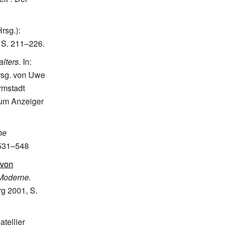
rsg.):
 S. 211–226.
alters
. In:
rsg. von Uwe
rmstadt
zum Anzeiger
he
 531–548
 von
 Moderne.
rg 2001, S.
atellier