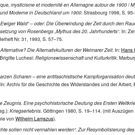
ique, mysticisme et modernité en Allemagne autour de 1900
/
My
 und Moderne in Deutschland um 1900
. Strasbourg 1998, S. 95
„Ewiger Wald“ – oder: Die Überwindung der Zeit durch den Rau
setzung von Rosenbergs „Mythus des 20. Jahrhunderts“
. In: Zei
eiheft Nr. 31, 1993, S. 57–75.
 Alternative? Die Alternativkulturen der Weimarer Zeit
. In:
Hans 
 Brigitte Luchesi:
Religionswissenschaft und Kulturkritik
. Marbur
rzen Scharen – eine antifaschistische Kampforganisation deu
. In: Archiv für die Geschichte des Widerstandes und der Arbeit,
 Zeugnis. Eine psychohistorische Deutung des Ersten Weltkrie
sg.):
Kriegserlebnis
. Göttingen 1980, S. 19–114. (mit Auszügen
hie von
Wilhelm Lamszus
).
chte sollen nicht vermahlen werden“. Zur Resymbolisierung des