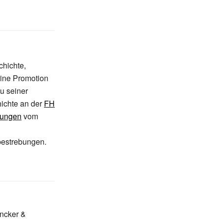
chichte,
ine Promotion
zu seiner
hichte an der
FH
gungen
vom
estrebungen.
uncker &