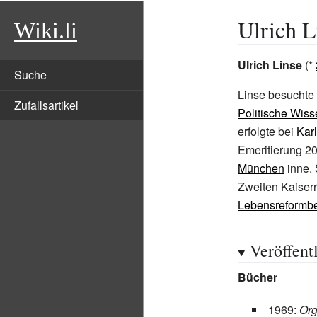
Ulrich L
Wiki.li
Ulrich Linse
(*
Suche
Linse besuchte
Zufallsartikel
Politische Wis
erfolgte bei
Karl
Emeritierung 20
München
inne. 
Zweiten Kaiserr
Lebensreform
Veröffent
Bücher
1969:
Org