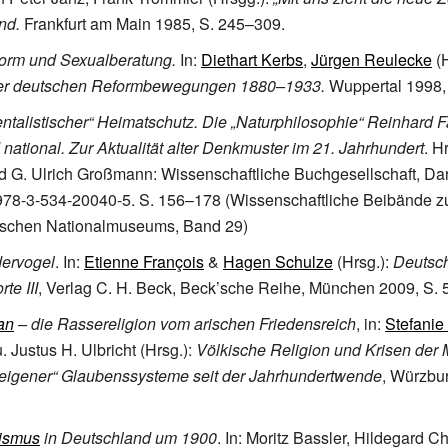
nd.
Frankfurt am Main 1985, S. 245–309.
orm und Sexualberatung.
In:
Diethart Kerbs
,
Jürgen Reulecke
(H
r deutschen Reformbewegungen 1880–1933.
Wuppertal 1998,
talistischer“ Heimatschutz. Die „Naturphilosophie“ Reinhard F
national. Zur Aktualität alter Denkmuster im 21. Jahrhundert
. H
 G. Ulrich Großmann: Wissenschaftliche Buchgesellschaft, Da
978-3-534-20040-5. S. 156–178 (Wissenschaftliche Beibände 
schen Nationalmuseums, Band 29)
ervogel
. In:
Etienne François
&
Hagen Schulze
(Hrsg.):
Deutsc
te III
, Verlag C. H. Beck, Beck’sche Reihe, München 2009, S.
an
– die Rassereligion vom arischen Friedensreich
, in:
Stefanie
. Justus H. Ulbricht (Hrsg.):
Völkische Religion und Krisen der
teigener“ Glaubenssysteme seit der Jahrhundertwende
, Würzbu
tismus
in Deutschland um 1900
. In: Moritz Bassler, Hildegard Ch