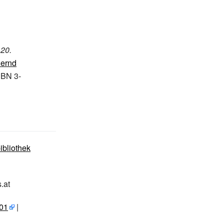
20.
ernd
SBN 3-
ibliothek
.at
01
|