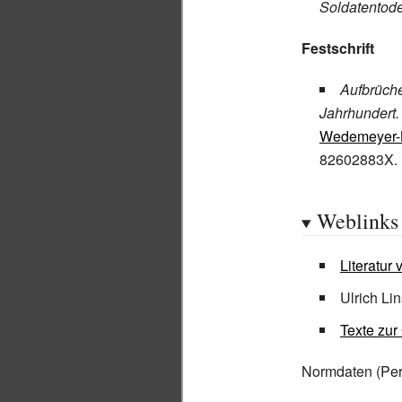
Soldatentode
Festschrift
Aufbrüch
Jahrhundert. 
Wedemeyer-
82602883X.
Weblinks
Literatur
Ulrich Li
Texte zur
Normdaten
(Pe