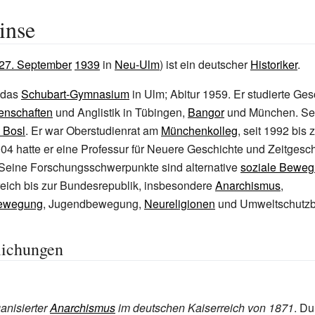
inse
27. September
1939
in
Neu-Ulm
) ist ein deutscher
Historiker
.
 das
Schubart-Gymnasium
in Ulm; Abitur 1959. Er studierte Ges
senschaften
und Anglistik in Tübingen,
Bangor
und München. Se
 Bosl
. Er war Oberstudienrat am
Münchenkolleg
, seit 1992 bis 
04 hatte er eine Professur für Neuere Geschichte und Zeitgesc
Seine Forschungsschwerpunkte sind alternative
soziale Bewe
eich bis zur Bundesrepublik, insbesondere
Anarchismus
,
bewegung
, Jugendbewegung,
Neureligionen
und Umweltschutzb
lichungen
anisierter
Anarchismus
im deutschen Kaiserreich von 1871
. D