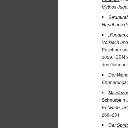
Mythos Juge
Sexualref
Handbuch de
„Fundamen
Völkisch und 
Puschner und
2009. ISBN 
des Germani
Der Wand
Erinnerungsor
Mazdazn
Schnurbein
u
Entwürfe „ar
268–291
Der
Spiri