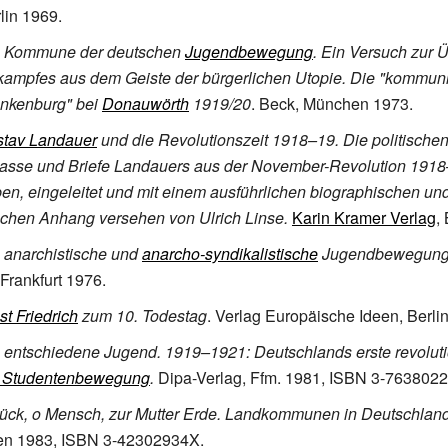
lin 1969.
e Kommune der deutschen
Jugendbewegung
. Ein Versuch zur
ampfes aus dem Geiste der bürgerlichen Utopie. Die "kommuni
ankenburg" bei
Donauwörth
1919/20
. Beck, München 1973.
tav Landauer
und die Revolutionszeit 1918–19. Die politische
rlasse und Briefe Landauers aus der November-Revolution 191
n, eingeleitet und mit einem ausführlichen biographischen un
schen Anhang versehen von Ulrich Linse.
Karin Kramer Verlag
,
 anarchistische und
anarcho-syndikalistische
Jugendbewegung
Frankfurt 1976.
st Friedrich
zum 10. Todestag
. Verlag Europäische Ideen, Berli
 entschiedene Jugend. 1919–1921: Deutschlands erste revolut
d Studentenbewegung
.
Dipa-Verlag, Ffm. 1981, ISBN 3-7638022
ück, o Mensch, zur Mutter Erde. Landkommunen in Deutschla
n 1983, ISBN 3-42302934X.