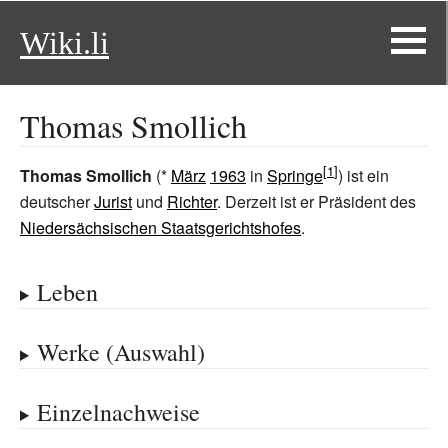
Wiki.li
Thomas Smollich
Thomas Smollich
(*
März
1963
in
Springe
) ist ein
deutscher
Jurist
und
Richter
. Derzeit ist er Präsident des
Niedersächsischen Staatsgerichtshofes
.
Leben
Werke (Auswahl)
Einzelnachweise