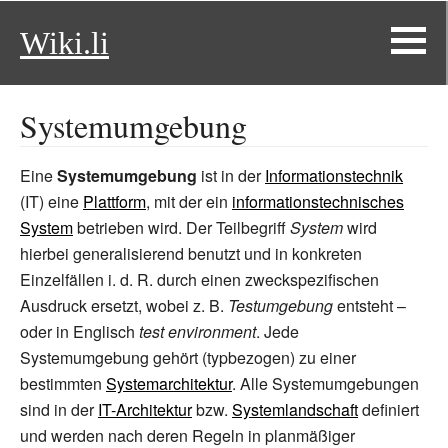
Wiki.li
Systemumgebung
Eine
Systemumgebung
ist in der
Informationstechnik
(IT) eine
Plattform
, mit der ein
informationstechnisches
System
betrieben wird. Der Teilbegriff
System
wird
hierbei generalisierend benutzt und in konkreten
Einzelfällen i.
d.
R. durch einen zweckspezifischen
Ausdruck ersetzt, wobei z.
B.
Testumgebung
entsteht –
oder in Englisch
test environment
. Jede
Systemumgebung gehört (typbezogen) zu einer
bestimmten
Systemarchitektur
. Alle Systemumgebungen
sind in der
IT-Architektur
bzw.
Systemlandschaft
definiert
und werden nach deren Regeln in planmäßiger