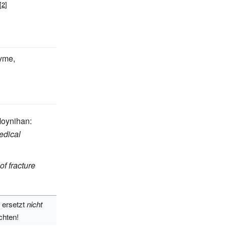
yme,
Moynihan:
edical
f fracture
 ersetzt
nicht
chten!