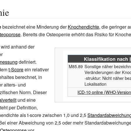
nie
e
bezeichnet eine Minderung der
Knochendichte
, die geringer a
teoporose
. Bereits die Osteopenie erhöht das Risiko für Knoch
 wird anhand der
er
Klassifikation nach
messung
definiert.
M85.89
Sonstige näher bezeichn
 dem
t-Score
ein relativer
Veränderungen der Knoc
haltes berechnet, in
-struktur: Nicht näher be
Lokalisation
r alters- und
zifischen Norm. Dieser
ICD-10 online (WHO-Version
lverteilt
und eine
eht per Definition,
endichte als t-score zwischen 1,0 und 2,5
Standardabweichun
. Bei einer Abweichung von 2,5 oder mehr Standardabweichunge
Osteoporose
vor.