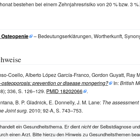
onat bestehen bei einem Zehnjahresrisiko von 20
% bzw. 3
%.
: Osteopenie
– Bedeutungserklärungen, Wortherkunft, Synon
chweise
nso-Coello, Alberto López García-Franco, Gordon Guyatt, Ray 
e-osteoporosis: prevention or disease mongering?
In:
British M
8); 336, S. 126–129.
PMID 18202066
.
tana, B. P. Gladnick, E. Donnelly, J. M. Lane:
The assessment o
e Joint surg.
2010; 92-A, S. 743–753.
ehandelt ein Gesundheitsthema. Er dient
nicht
der Selbstdiagnose und
urch einen Arzt. Bitte hierzu den Hinweis zu Gesundheitsthemen bea