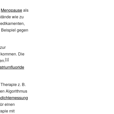
r
Menopause
als
stände wie zu
Medikamenten,
 Beispiel gegen
 zur
g kommen. Die
en.
atriumfluoride
 Therapie z.
B.
ten Algorithmus
dichtemessung
ür einen
apie mit