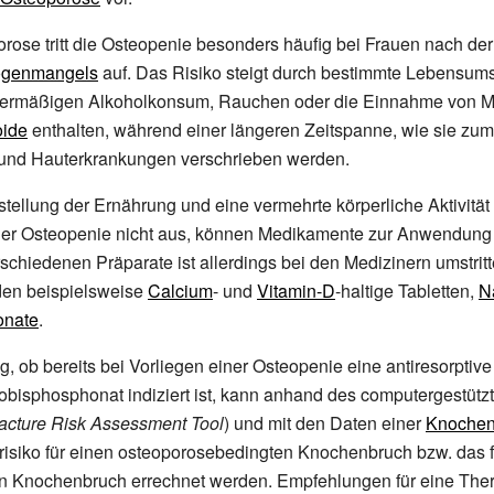
rose tritt die Osteopenie besonders häufig bei Frauen nach de
ogenmangels
auf. Das Risiko steigt durch bestimmte Lebensum
bermäßigen Alkoholkonsum, Rauchen oder die Einnahme von 
oide
enthalten, während einer längeren Zeitspanne, wie sie zum
und Hauterkrankungen verschrieben werden.
tellung der Ernährung und eine vermehrte körperliche Aktivität
er Osteopenie nicht aus, können Medikamente zur Anwendun
schiedenen Präparate ist allerdings bei den Medizinern umstritt
den beispielsweise
Calcium
- und
Vitamin-D
-haltige Tabletten,
N
onate
.
, ob bereits bei Vorliegen einer Osteopenie eine antiresorptive
bisphosphonat indiziert ist, kann anhand des computergestütz
cture Risk Assessment Tool
) und mit den Daten einer
Knochen
isiko für einen osteoporosebedingten Knochenbruch bzw. das f
n Knochenbruch errechnet werden. Empfehlungen für eine Ther