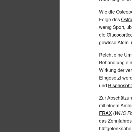
Wie die Osteopo
Folge des
Östr
wenig Sport, ü
die
Glucocortic
gewisse Atem- 
Reicht eine Ums
Behandlung ein
Wirkung der ver
Eingesetzt wer
und
Bisphosph
Zur Abschätzung
mit einem Amino
FRAX
(
WHO Fra
das Zehnjahresr
hüftgelenknahe