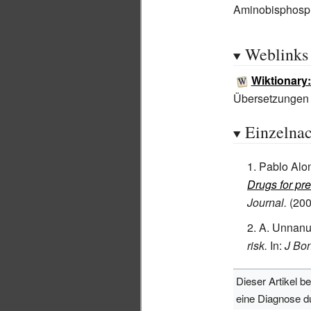
Aminobisphosph
Weblinks
Wiktionary
Übersetzungen
Einzelna
Pablo Alo
Drugs for pr
Journal.
(200
A. Unnanun
risk.
In:
J Bon
Dieser Artikel b
eine Diagnose d