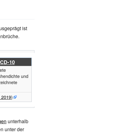
usgeprägt ist
enbrüche.
ICD-10
ete
hendichte und
zeichnete
 2019)
gen
unterhalb
n unter der