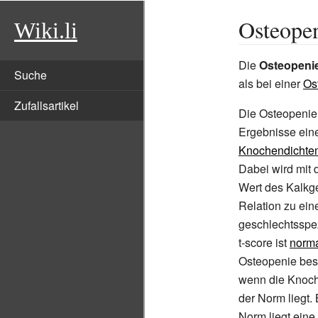
Osteope
Wiki.li
Die
Osteopeni
Suche
als bei einer
Os
Zufallsartikel
Die Osteopenie
Ergebnisse ein
Knochendichte
Dabei wird mit
Wert des Kalkge
Relation zu eine
geschlechtsspe
t-score ist
norma
Osteopenie best
wenn die Knoch
der Norm liegt
Norm liegt eine