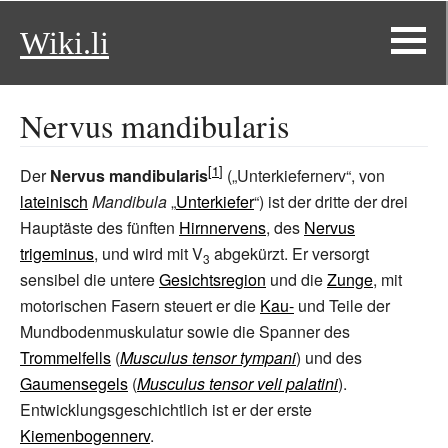
Wiki.li
Nervus mandibularis
Der
Nervus mandibularis
(„Unterkiefernerv“, von
lateinisch
Mandibula
„
Unterkiefer
“) ist der dritte der drei
Hauptäste des fünften
Hirnnervens
, des
Nervus
trigeminus
, und wird mit V
abgekürzt. Er versorgt
3
sensibel die untere
Gesichtsregion
und die
Zunge
, mit
motorischen Fasern steuert er die
Kau-
und Teile der
Mundbodenmuskulatur
sowie die Spanner des
Trommelfells
(
Musculus tensor tympani
) und des
Gaumensegels
(
Musculus tensor veli palatini
).
Entwicklungsgeschichtlich ist er der erste
Kiemenbogennerv
.