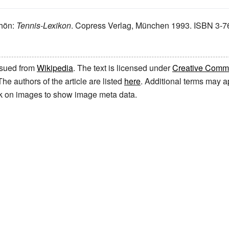
chön:
Tennis-Lexikon
. Copress Verlag, München 1993. ISBN 3-7
issued from
Wikipedia
. The text is licensed under
Creative Common
 The authors of the article are listed
here
. Additional terms may ap
ick on images to show image meta data.