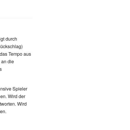
igt durch
Rückschlag)
m das Tempo aus
 an die
s
ensive Spieler
en. Wird der
tworten. Wird
hen.