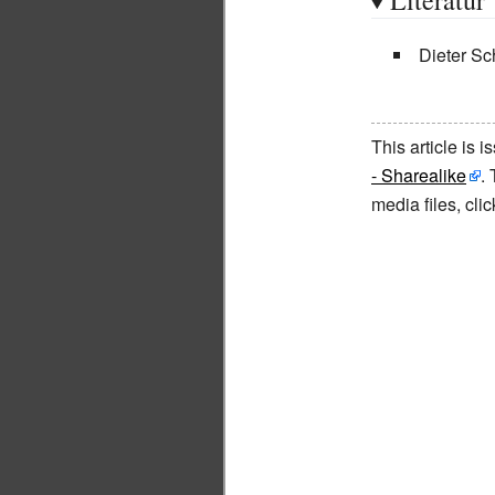
Literatur
Dieter S
This article is 
- Sharealike
.
media files, cl