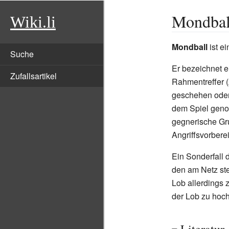
Mondbal
Wiki.li
Mondball
ist e
Suche
Er bezeichnet e
Zufallsartikel
Rahmentreffer 
geschehen oder
dem Spiel geno
gegnerische Gr
Angriffsvorbere
Ein Sonderfall 
den am Netz ste
Lob allerdings 
der Lob zu hoch