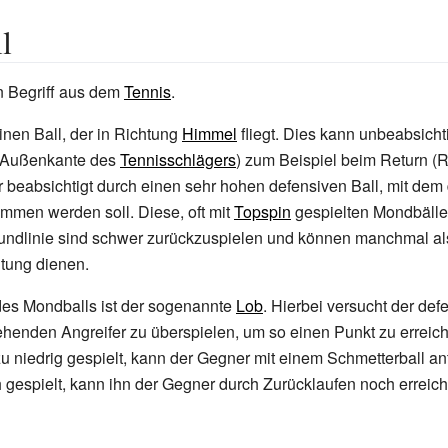
l
in Begriff aus dem
Tennis
.
inen Ball, der in Richtung
Himmel
fliegt. Dies kann unbeabsicht
(Außenkante des
Tennisschlägers
) zum Beispiel beim Return (
 beabsichtigt durch einen sehr hohen defensiven Ball, mit de
mmen werden soll. Diese, oft mit
Topspin
gespielten Mondbälle
undlinie sind schwer zurückzuspielen und können manchmal al
itung dienen.
des Mondballs ist der sogenannte
Lob
. Hierbei versucht der def
henden Angreifer zu überspielen, um so einen Punkt zu erreich
zu niedrig gespielt, kann der Gegner mit einem Schmetterball an
 gespielt, kann ihn der Gegner durch Zurücklaufen noch erreic