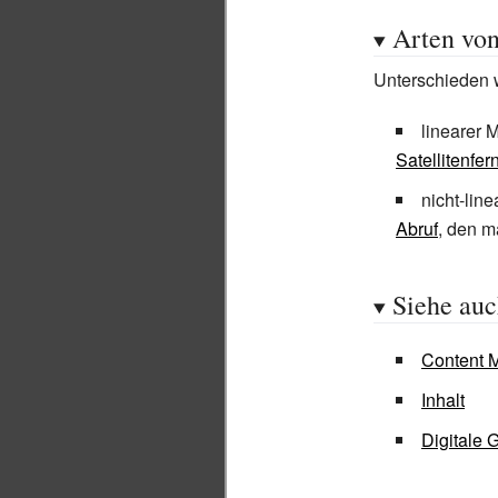
Arten vo
Unterschieden w
linearer 
Satellitenfe
nicht-lin
Abruf
, den m
Siehe au
Content M
Inhalt
Digitale 