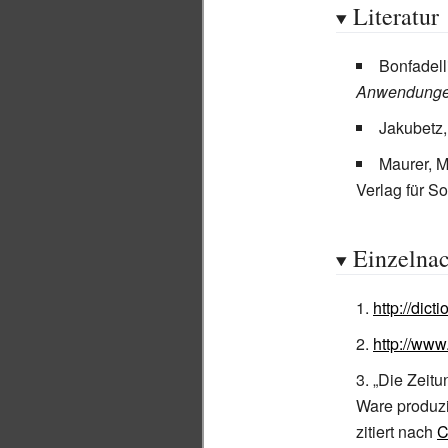
Literatur
Bonfadell
Anwendunge
Jakubetz,
Maurer, M
Verlag für S
Einzelna
http://dic
http://ww
„Die Zeitu
Ware produzi
zitiert nach
C