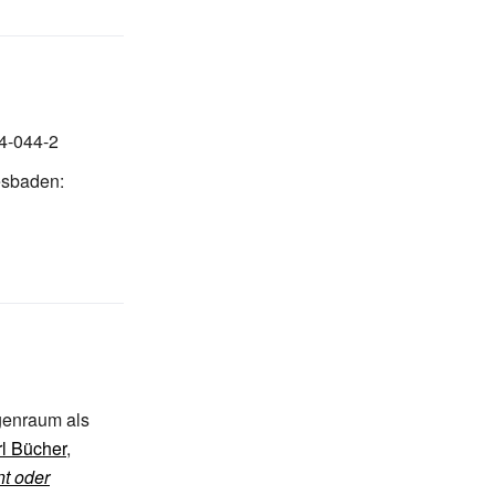
4-044-2
sbaden:
genraum als
l Bücher
,
nt oder