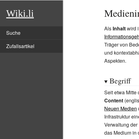
Medieni
Wiki.li
Als
Inhalt
wird 
Suche
Informationsgeh
Träger von Bede
Zufallsartikel
und kontextabhä
Aspekten.
Begriff
Seit etwa Mitt
Content
(engli
Neuen Medien
Infrastruktur 
Verwaltung der
das Medium in d