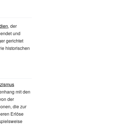
dien
, der
wendet und
er gerichtet
ie historischen
izismus
enhang mit den
 von der
ionen, die zur
deren Erlöse
spielsweise