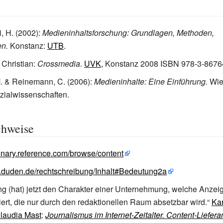
i, H. (2002):
Medieninhaltsforschung: Grundlagen, Methoden,
n.
Konstanz:
UTB
.
 Christian:
Crossmedia.
UVK
, Konstanz 2008 ISBN 978-3-8676
. & Reinemann, C. (2006):
Medieninhalte: Eine Einführung.
Wie
ozialwissenschaften
.
chweise
tionary.reference.com/browse/content
w.duden.de/rechtschreibung/Inhalt#Bedeutung2a
ng (hat) jetzt den Charakter einer Unternehmung, welche Anzei
ert, die nur durch den redaktionellen Raum absetzbar wird.“
Kar
laudia Mast
:
Journalismus im Internet-Zeitalter. Content-Liefera