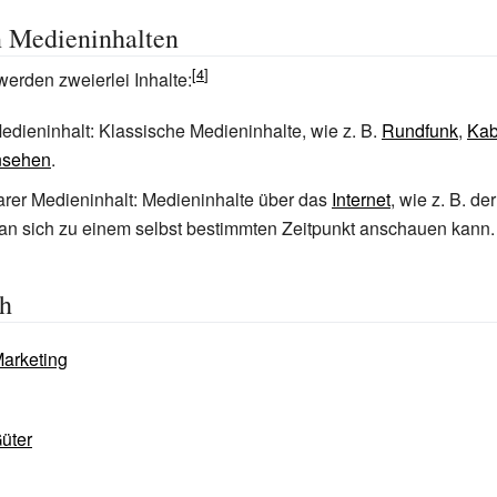
n Medieninhalten
erden zweierlei Inhalte:
Medieninhalt: Klassische Medieninhalte, wie z.
B.
Rundfunk
,
Kab
rnsehen
.
earer Medieninhalt: Medieninhalte über das
Internet
, wie z.
B. de
an sich zu einem selbst bestimmten Zeitpunkt anschauen kann.
ch
arketing
Güter