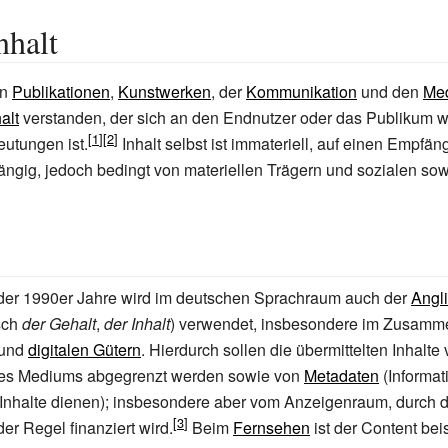
nhalt
in
Publikationen
,
Kunstwerken
, der
Kommunikation
und den
Me
alt
verstanden, der sich an den Endnutzer oder das Publikum 
utungen ist.
Inhalt selbst ist immateriell, auf einen Empfäng
ngig, jedoch bedingt von materiellen Trägern und sozialen sow
e der 1990er Jahre wird im deutschen Sprachraum auch der
Angl
sch
der Gehalt
,
der Inhalt
) verwendet, insbesondere im Zusamm
und
digitalen Gütern
. Hierdurch sollen die übermittelten Inhalte
eines Mediums abgegrenzt werden sowie von
Metadaten
(Informat
 Inhalte dienen); insbesondere aber vom
Anzeigenraum
, durch 
er Regel finanziert wird.
Beim
Fernsehen
ist der Content bei