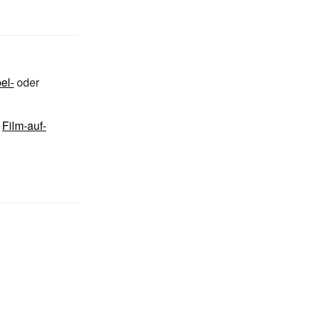
el-
oder
r
Film-auf-