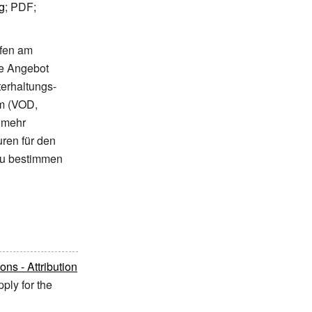
g
; PDF;
fen am
de Angebot
terhaltungs-
em (VOD,
r mehr
uren für den
zu bestimmen
s - Attribution
ply for the