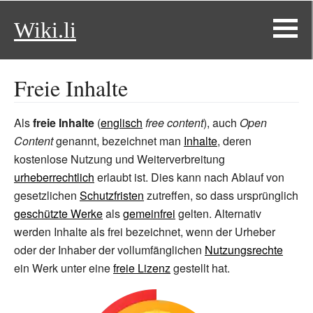
Wiki.li
Freie Inhalte
Als
freie Inhalte
(
englisch
free content
), auch
Open
Content
genannt, bezeichnet man
Inhalte
, deren
kostenlose Nutzung und Weiterverbreitung
urheberrechtlich
erlaubt ist. Dies kann nach Ablauf von
gesetzlichen
Schutzfristen
zutreffen, so dass ursprünglich
geschützte Werke
als
gemeinfrei
gelten. Alternativ
werden Inhalte als frei bezeichnet, wenn der Urheber
oder der Inhaber der vollumfänglichen
Nutzungsrechte
ein Werk unter eine
freie Lizenz
gestellt hat.