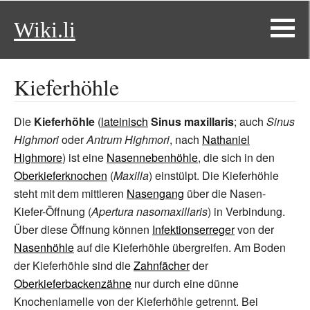
Wiki.li
Kieferhöhle
Die
Kieferhöhle
(
lateinisch
Sinus maxillaris
; auch
Sinus
Highmori
oder
Antrum Highmori
, nach
Nathaniel
Highmore
) ist eine
Nasennebenhöhle
, die sich in den
Oberkieferknochen
(
Maxilla
) einstülpt. Die Kieferhöhle
steht mit dem mittleren
Nasengang
über die Nasen-
Kiefer-Öffnung (
Apertura nasomaxillaris
) in Verbindung.
Über diese Öffnung können
Infektionserreger
von der
Nasenhöhle
auf die Kieferhöhle übergreifen. Am Boden
der Kieferhöhle sind die
Zahnfächer
der
Oberkieferbackenzähne
nur durch eine dünne
Knochenlamelle von der Kieferhöhle getrennt. Bei