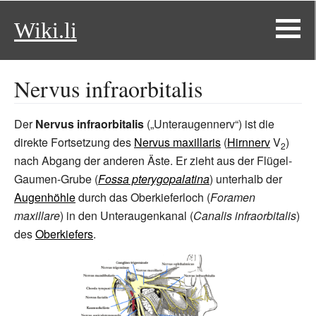
Wiki.li
Nervus infraorbitalis
Der
Nervus infraorbitalis
(„Unteraugennerv“) ist die
direkte Fortsetzung des
Nervus maxillaris
(
Hirnnerv
V
)
2
nach Abgang der anderen Äste. Er zieht aus der Flügel-
Gaumen-Grube (
Fossa pterygopalatina
) unterhalb der
Augenhöhle
durch das Oberkieferloch (
Foramen
maxillare
) in den Unteraugenkanal (
Canalis infraorbitalis
)
des
Oberkiefers
.