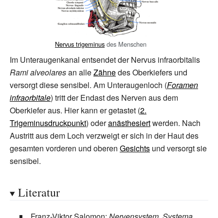
Nervus trigeminus
des Menschen
Im Unteraugenkanal entsendet der Nervus infraorbitalis
Rami alveolares
an alle
Zähne
des Oberkiefers und
versorgt diese sensibel. Am Unteraugenloch (
Foramen
infraorbitale
) tritt der Endast des Nerven aus dem
Oberkiefer aus. Hier kann er getastet (
2.
Trigeminusdruckpunkt
) oder
anästhesiert
werden. Nach
Austritt aus dem Loch verzweigt er sich in der Haut des
gesamten vorderen und oberen
Gesichts
und versorgt sie
sensibel.
Literatur
Franz-Viktor Salomon:
Nervensystem, Systema