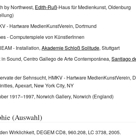
h by Northwest,
Edith-Ruß
-Haus für Medienkunst, Oldenburg
ellung)
V - Hartware MedienKunstVerein, Dortmund
es - Computerspiele von KünstlerInnen
AM - Installation,
Akademie Schloß Solitude
, Stuttgart
t in Sound,
Centro Gallego de Arte Contemporánea
,
Santiago d
ervate der Sehnsucht, HMKV - Hartware MedienKunstVerein, D
inities, Apexart, New York City, NY
ber 1917–1997, Norwich Gallery, Norwich (England)
phie (Auswahl)
den Wirklichkeit, DEGEM CD8, 960.208, LC 3738, 2005.