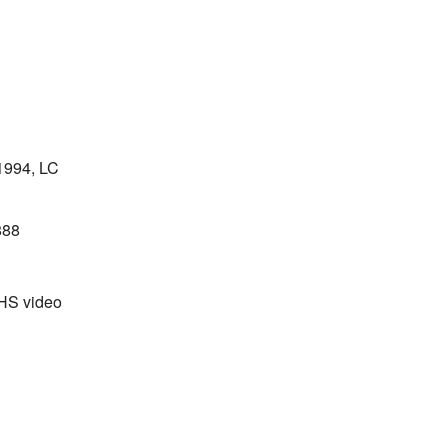
994, LC
888
VHS video