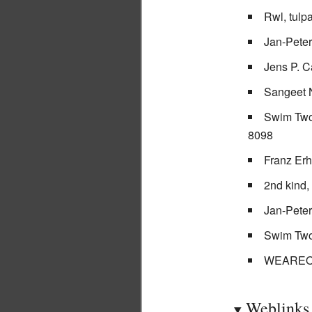
Rwl, tul
Jan-Peter
Jens P. C
Sangeet N
Swim Two
8098
Franz Erh
2nd kind,
Jan-Peter
Swim Two
WEAREONE
Weblinks