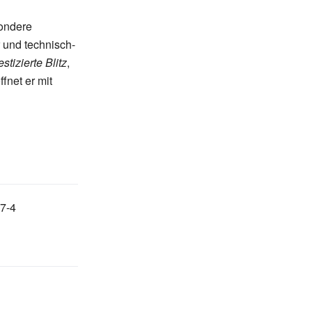
sondere
 und technisch-
stizierte Blitz
,
fnet er mit
7-4