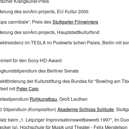
tscher Klangkunst-Preis
erung des sonArc-projects, EU Kultur 2000.
pa cannibale“, Preis des
Stuttgarter Filmwinters
erung des sonArc-projects, Hauptstadtkulturfond
ektresidenz im TESLA im Podewils´schen Palais, Berlin mit son
iniert für den Sony-HD-Award
gkunststipendium des Berliner Senats
ektförderung der Kulturstiftung des Bundes für "Bowling am Tibe
eit mit
Peter Carp
eitsstipendium
Rohkunstbau
, Groß Leuthen
0 Stipendium (Komposition)
Akademie Schloss Solitude
, Stuttg
latz beim „1. Leipziger Improvisationswettbewerb 1997“, Im Duo (
ecker (p), Hochschule für Musik und Theater - Felix Mendelson 