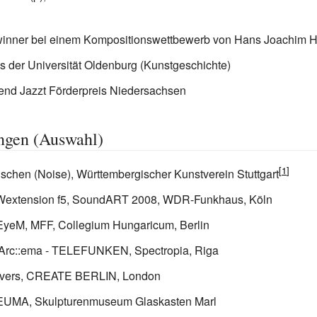
inner bei einem Kompositionswettbewerb von Hans Joachim 
s der Universität Oldenburg (Kunstgeschichte)
end Jazzt Förderpreis Niedersachsen
ngen (Auswahl)
chen (Noise), Württembergischer Kunstverein Stuttgart
extension f5, SoundART 2008, WDR-Funkhaus, Köln
yeM, MFF, Collegium Hungaricum, Berlin
Arc::ema - TELEFUNKEN, Spectropia, Riga
nvers, CREATE BERLIN, London
UMA, Skulpturenmuseum Glaskasten Marl