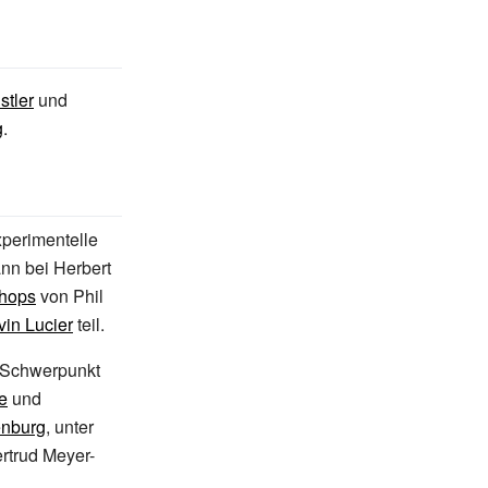
stler
und
g
.
xperimentelle
nn bei Herbert
hops
von Phil
vin Lucier
teil.
Schwerpunkt
e
und
enburg
, unter
ertrud Meyer-