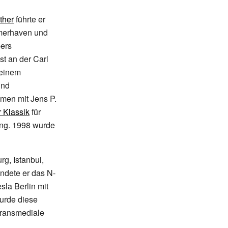
ther
führte er
emerhaven und
pers
t an der Carl
 einem
und
men mit Jens P.
 Klassik
für
ung. 1998 wurde
g, Istanbul,
ndete er das N-
sla Berlin mit
wurde diese
 transmediale