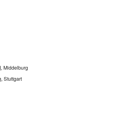
l
, Middelburg
n
, Stuttgart