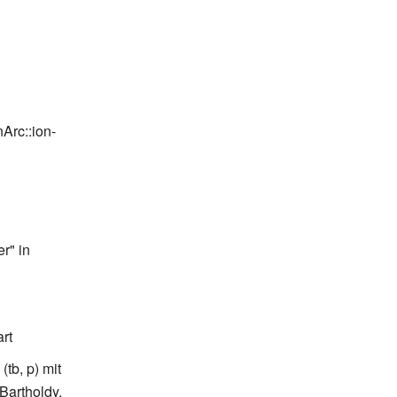
Arc::ion-
r" in
art
tb, p) mit
Bartholdy,