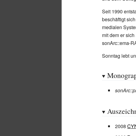
Seit 1990 entst
beschäftigt sic
medialen Syste
mit dem er sich
sonArc::ema-R
Sonntag lebt und
Monograp
sonArc::pr
Auszeich
2008
CYN