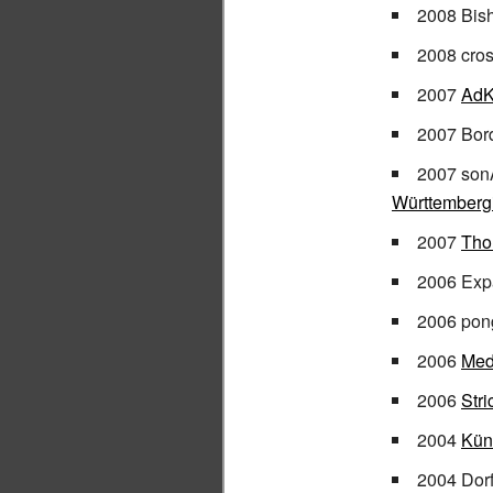
2008 Bish
2008 cros
2007
AdK
2007 Bord
2007 sonA
Württemberg
2007
Tho
2006 Exp
2006 pong
2006
Med
2006
Stri
2004
Kün
2004 Dorf