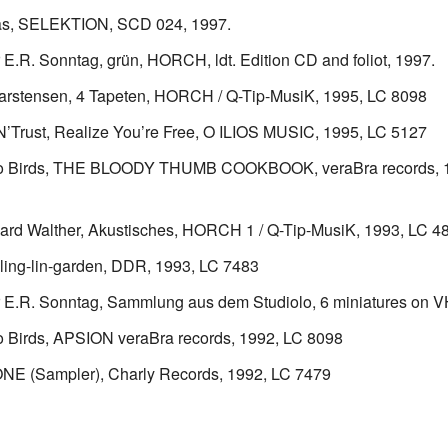
pas, SELEKTION, SCD 024, 1997.
 E.R. Sonntag, grün, HORCH, ldt. Edition CD and foliot, 1997.
arstensen, 4 Tapeten, HORCH / Q-Tip-MusiK, 1995, LC 8098
’Trust, Realize You’re Free, O ILIOS MUSIC, 1995, LC 5127
 Birds, THE BLOODY THUMB COOKBOOK, veraBra records, 1
ard Walther, Akustisches, HORCH 1 / Q-Tip-MusiK, 1993, LC 4
 ling-lin-garden, DDR, 1993, LC 7483
 E.R. Sonntag, Sammlung aus dem Studiolo, 6 miniatures on 
 Birds, APSION veraBra records, 1992, LC 8098
 (Sampler), Charly Records, 1992, LC 7479