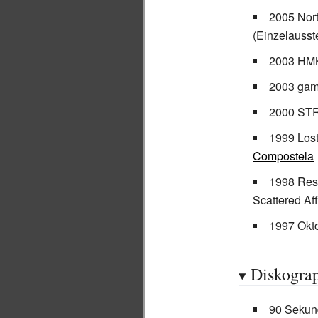
2005 Nort
(Einzelausst
2003 HMK
2003 gam
2000 STRE
1999 Los
Compostela
1998 Res
Scattered Aff
1997 Okto
Diskogra
90 Sekun