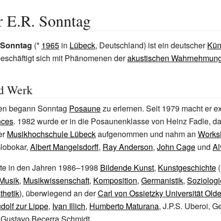
r E.R. Sonntag
. Sonntag
(*
1965
in
Lübeck
, Deutschland) ist ein deutscher
Kün
 beschäftigt sich mit Phänomenen der
akustischen Wahrnehmun
d Werk
ren begann Sonntag
Posaune
zu erlernen. Seit 1979 macht er e
nces
. 1982 wurde er in die Posaunenklasse von Heinz Fadle, da
er
Musikhochschule Lübeck
aufgenommen und nahm an
Works
Globokar,
Albert Mangelsdorff
,
Ray Anderson
,
John Cage
und
Al
rte in den Jahren 1986–1998
Bildende Kunst
,
Kunstgeschichte
(
Musik
,
Musikwissenschaft
,
Komposition
,
Germanistik
,
Soziologi
thetik
), überwiegend an der
Carl von Ossietzky Universität Old
dolf zur Lippe
,
Ivan Illich
,
Humberto Maturana
, J.P.S. Uberoi, G
Gustavo Becerra Schmidt.