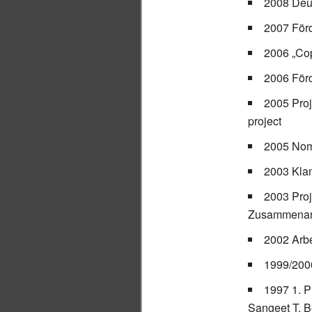
2008 Deu
2007 Förd
2006 „Cop
2006 Förd
2005 Proj
project
2005 Nom
2003 Klan
2003 Proj
Zusammenarb
2002 Arb
1999/200
1997 1. P
Sangeet T. B