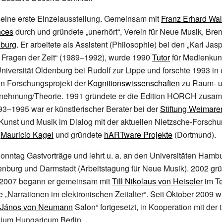
seine erste Einzelausstellung. Gemeinsam mit
Franz Erhard Wal
nces
durch und gründete „unerhört“, Verein für Neue Musik, Br
burg
. Er arbeitete als Assistent (Philosophie) bei den „Karl Jas
 Fragen der Zeit“ (1989–1992), wurde 1990
Tutor
für Medienkuns
niversität Oldenburg bei Rudolf zur Lippe und forschte 1993 in
ren Forschungsprojekt der
Kognitionswissenschaften
zu Raum- 
nehmung/Theorie. 1991 gründete er die Edition HORCH zusam
3–1995 war er künstlerischer Berater bei der
Stiftung Weimarer
Kunst und Musik im Dialog mit der aktuellen Nietzsche-Forsch
i
Mauricio Kagel
und gründete
hARTware Projekte
(Dortmund).
Sonntag Gastvorträge und lehrt u.
a. an den Universitäten Hambur
nburg und Darmstadt (Arbeitstagung für Neue Musik). 2002 grü
n. 2007 begann er gemeinsam mit
Till Nikolaus von Heiseler
im Te
e „Narrationen im elektronischen Zeitalter“. Seit Oktober 2009 
János von Neumann
Salon“ fortgesetzt, in Kooperation mit der
ium Hungaricum Berlin.