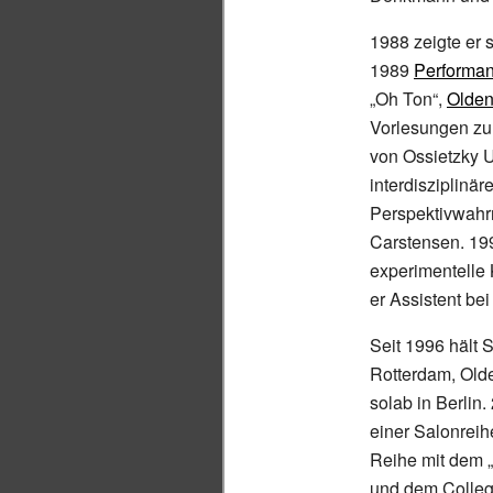
1988 zeigte er 
1989
Performa
„Oh Ton“,
Olden
Vorlesungen zu
von Ossietzky U
interdisziplinä
Perspektivwahr
Carstensen. 199
experimentelle 
er Assistent be
Seit 1996 hält 
Rotterdam, Olde
solab in Berli
einer Salonreih
Reihe mit dem „
und dem Colleg