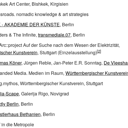
kek Art Center, Bishkek, Kirgisien
sroads. nomadic knowledge & art strategies
 - AKADEMIE DER KÜNSTE
, Berlin
ers & The Infinite,
transmediale.07
, Berlin
rc::project Auf der Suche nach dem Wesen der Elektrizität,
ischer Kunstverein
, Stuttgart (Einzelausstellung)
mas Köner
, Jürgen Reble, Jan-Peter E.R. Sonntag,
De Vleesha
anded Media. Medien im Raum,
Württembergischer Kunstverei
.mythos, Württembergischer Kunstverein, Stuttgart
ia-Scape
, Galerija Rigo, Novigrad
ctly Berlin
, Berlin
stlerhaus Bethanien
, Berlin
 in die Metropole