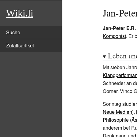
Jan-Pete
Wiki.li
Jan-Peter E.R
Suche
Komponist
. Er
Zufallsartikel
Leben un
Mit sieben Jah
Klangperforma
Schneider an d
Corner, Vinco 
Sonntag studie
Neue Medien
),
Philosophie
(
Äs
anderem bei
Ru
Denkmann und 