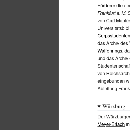
Förderer die der
Frankfurt a. M.
S
von
Carl Manfr
Universitätsbib
Corpsstudente
das Archiv des
Waffenrings
, d
und das Archiv 
Studentenschaf
von Reichsarchi
eingebunden wa
Abteilung Frank
Würzburg
Der Würzburger
Meyer-Erlach
in