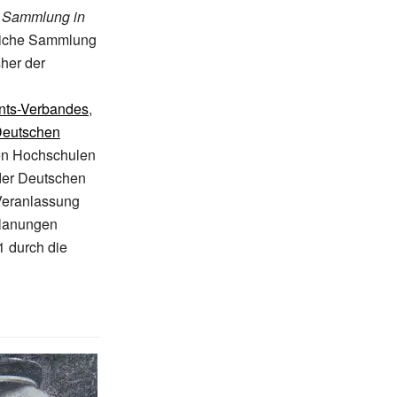
 Sammlung in
liche Sammlung
sher der
nts-Verbandes
,
Deutschen
hen Hochschulen
 der Deutschen
Veranlassung
Planungen
 durch die