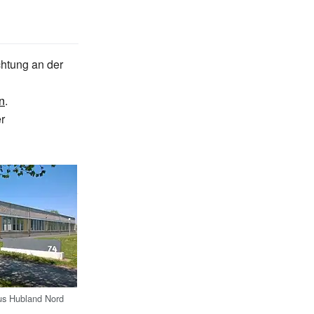
ichtung an der
n
.
r
pus Hubland Nord