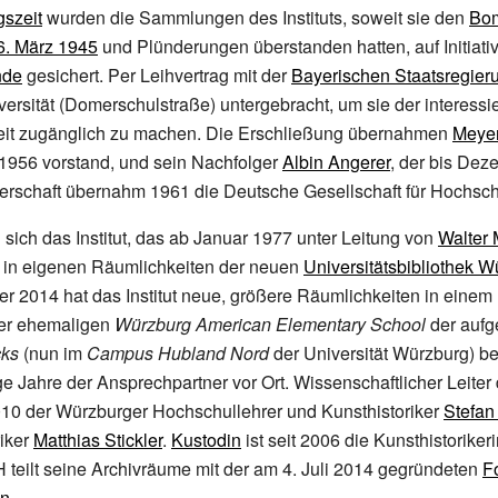
gszeit
wurden die Sammlungen des Instituts, soweit sie den
Bom
. März 1945
und Plünderungen überstanden hatten, auf Initiati
nde
gesichert. Per Leihvertrag mit der
Bayerischen Staatsregier
iversität (Domerschulstraße) untergebracht, um sie der interessi
keit zugänglich zu machen. Die Erschließung übernahmen
Meyer
s 1956 vorstand, und sein Nachfolger
Albin Angerer
, der bis Dez
gerschaft übernahm 1961 die Deutsche Gesellschaft für Hochsc
sich das Institut, das ab Januar 1977 unter Leitung von
Walter 
 in eigenen Räumlichkeiten der neuen
Universitätsbibliothek W
2014 hat das Institut neue, größere Räumlichkeiten in einem 
er ehemaligen
Würzburg American Elementary School
der aufg
cks
(nun im
Campus Hubland Nord
der Universität Würzburg) be
e Jahre der Ansprechpartner vor Ort. Wissenschaftlicher Leiter d
010 der Würzburger Hochschullehrer und Kunsthistoriker
Stefa
riker
Matthias Stickler
.
Kustodin
ist seit 2006 die Kunsthistoriker
fH teilt seine Archivräume mit der am 4. Juli 2014 gegründeten
F
en
.