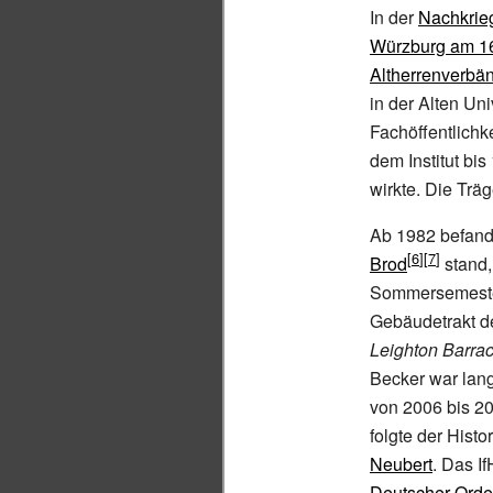
In der
Nachkrie
Würzburg am 16
Altherrenverbä
in der Alten Un
Fachöffentlich
dem Institut bi
wirkte. Die Trä
Ab 1982 befand 
Brod
stand,
Sommersemester 
Gebäudetrakt d
Leighton Barra
Becker war lang
von 2006 bis 2
folgte der Histo
Neubert
. Das I
Deutscher Ord