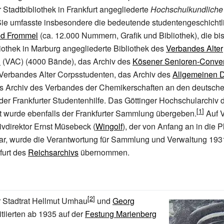
 Stadtbibliothek in Frankfurt angegliederte
Hochschulkundliche
ie umfasste insbesondere die bedeutende studentengeschicht
ed Frommel
(ca. 12.000 Nummern, Grafik und Bibliothek), die bi
liothek in Marburg angegliederte Bibliothek des
Verbandes Alter
n
(VAC) (4000 Bände), das Archiv des
Kösener Senioren-Conve
 Verbandes Alter Corpsstudenten, das Archiv des
Allgemeinen 
as Archiv des Verbandes der Chemikerschaften an den deutsc
der Frankfurter Studentenhilfe. Das Göttinger Hochschularchiv
t wurde ebenfalls der Frankfurter Sammlung übergeben.
Auf 
vdirektor Ernst Müsebeck (
Wingolf
), der von Anfang an in die 
r, wurde die Verantwortung für Sammlung und Verwaltung 1931
furt des
Reichsarchivs
übernommen.
 Stadtrat Hellmut Umhau
und
Georg
itiierten ab 1935 auf der
Festung Marienberg