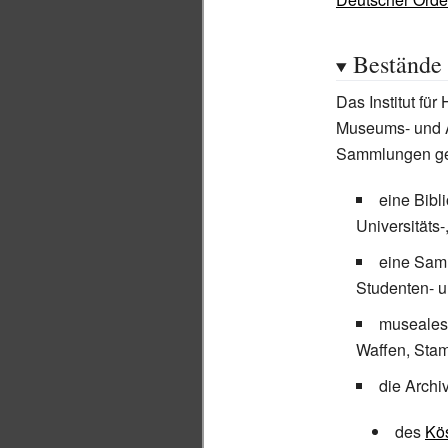
Bestände
Das Institut für
Museums- und A
Sammlungen ge
eine Bibl
Universitäts
eine Samm
Studenten- 
museales 
Waffen, Stam
die Archi
des
Kö