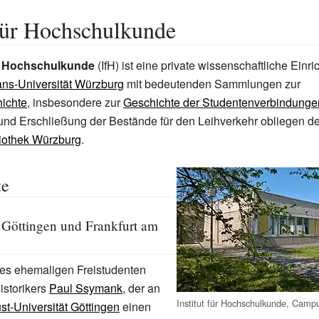
 für Hochschulkunde
ür Hochschulkunde
(IfH) ist eine private wissenschaftliche Einr
ans-Universität Würzburg
mit bedeutenden Sammlungen zur
ichte
, insbesondere zur
Geschichte der Studentenverbindunge
nd Erschließung der Bestände für den Leihverkehr obliegen de
liothek Würzburg
.
te
n Göttingen und Frankfurt am
es ehemaligen Freistudenten
istorikers
Paul Ssymank
, der an
Institut für Hochschulkunde, Cam
t-Universität Göttingen
einen