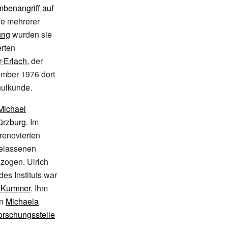
benangriff auf
ve mehrerer
ung
wurden sie
erten
-Erlach
, der
ember 1976 dort
hulkunde.
Michael
ürzburg
. Im
renovierten
elassenen
zogen. Ulrich
es Instituts war
n Kummer
. Ihm
in
Michaela
orschungsstelle