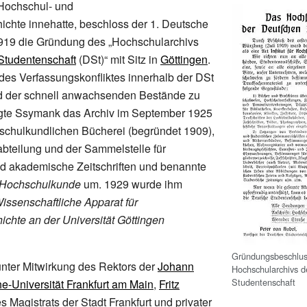
 Hochschul- und
chte innehatte, beschloss der 1. Deutsche
919 die Gründung des „Hochschularchivs
Studentenschaft
(DSt)“ mit Sitz in
Göttingen
.
es Verfassungskonfliktes innerhalb der DSt
d der schnell anwachsenden Bestände zu
nigte Ssymank das Archiv im September 1925
schulkundlichen Bücherei (begründet 1909),
bteilung und der Sammelstelle für
nd akademische Zeitschriften und benannte
ür Hochschulkunde
um. 1929 wurde ihm
issenschaftliche Apparat für
chte an der Universität Göttingen
Gründungsbeschlus
nter Mitwirkung des Rektors der
Johann
Hochschularchivs d
Studentenschaft
-Universität Frankfurt am Main
,
Fritz
es Magistrats der Stadt Frankfurt und privater