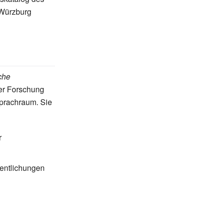
 Würzburg
che
her Forschung
Sprachraum. Sie
r
fentlichungen