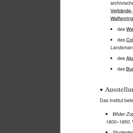
archivisc
Verbände
Waffenrin
des
We
des
Co
Landsmanns
des
Ak
des
Bu
Ausstellu
Das Institut be
Wider Zop
1800–1850
.
Studente