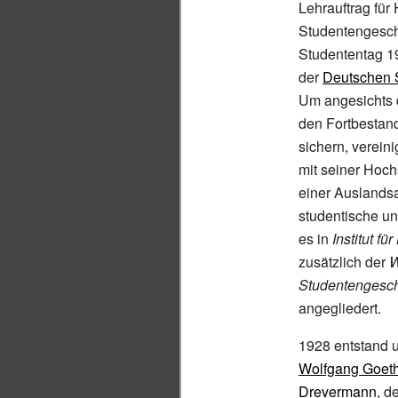
Lehrauftrag für
Studentengeschi
Studententag 1
der
Deutschen 
Um angesichts d
den Fortbestan
sichern, verei
mit seiner Hoch
einer Auslandsa
studentische u
es in
Institut f
zusätzlich der
W
Studentengeschi
angegliedert.
1928 entstand u
Wolfgang Goethe
Drevermann
, d