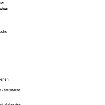
ger
schen
tsche
ienen:
d Revolution
gskatalog des