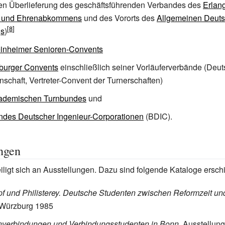
hen Überlieferung des geschäftsführenden Verbandes des
Erlan
- und Ehrenabkommens
und des Vororts des
Allgemeinen Deut
gs
)
inheimer Senioren-Convents
burger Convents
einschließlich seiner Vorläuferverbände (Deu
chaft, Vertreter-Convent der Turnerschaften)
ademischen Turnbundes
und
ndes Deutscher Ingenieur-Corporationen
(BDIC).
ngen
teiligt sich an Ausstellungen. Dazu sind folgende Kataloge ersch
f und Philisterey. Deutsche Studenten zwischen Reformzeit un
 Würzburg 1985
nverbindungen und Verbindungsstudenten in Bonn
. Ausstellun