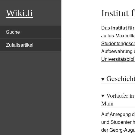
Institut
Wiki.li
Das
Institut f
Suche
Julius-Maximili
Studentengesch
Zufallsartikel
Aufbewahrung u
Universitätsbib
Geschich
Vorläufer i
Main
Auf Anregung d
und Studentenh
der
Georg-Augus