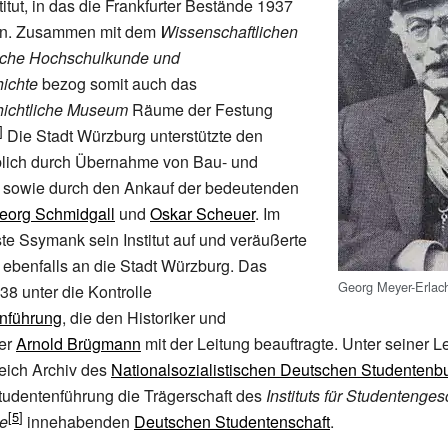
titut, in das die Frankfurter Bestände 1937
en. Zusammen mit dem
Wissenschaftlichen
utsche Hochschulkunde und
ichte
bezog somit auch das
ichtliche Museum
Räume der Festung
Die Stadt Würzburg unterstützte den
lich durch Übernahme von Bau- und
 sowie durch den Ankauf der bedeutenden
eorg Schmidgall
und
Oskar Scheuer
. Im
te Ssymank sein Institut auf und veräußerte
ebenfalls an die Stadt Würzburg. Das
Georg Meyer-Erlac
1938 unter die Kontrolle
nführung
, die den Historiker und
er
Arnold Brügmann
mit der Leitung beauftragte. Unter seiner 
leich Archiv des
Nationalsozialistischen Deutschen Studenten
tudentenführung die Trägerschaft des
Instituts für Studentenge
e
innehabenden
Deutschen Studentenschaft
.