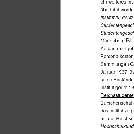
ein weiteres Ins
überführt wurd
Institut für de
Studentengesch
Studentengesch
Marienberg.
Aufbau maßgeb
Personalkosten
Sammlungen
G
Januar 1937 lös
seine Bestände 
Institut geriet 
Reichsstudente
Burschenschaft
das Institut zug
mit der Reichss
Hochschulkund