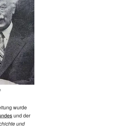
h
Leitung wurde
bundes
und der
schichte und