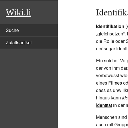
Identifi
Wiki.li
Identifikation
(
Suche
„gleichsetzen“. 
die Rolle oder 
Zufallsartikel
der sogar identi
Ein solcher Vo
der von ihm dar
vorbewusst wide
eines
Filmes
od
dass es unwillk
hinaus kann
Ide
Identität
in der 
Menschen sind i
auch mit Gruppen