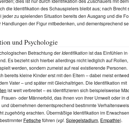
erden; dies ist nur durch Identifikation des Zuschauers mit dem
ch die Identifikation des Schauspielers bleibt aus; nach Brecht s
i jeder zu spielenden Situation bereits den Ausgang und die F
r Handlungen der Figur mitbedenken, und dementsprechend sel
ation und Psychologie
ychologischen Betrachtung der
Identifikation
ist das Einfühlen in
. Es bezieht sich hierbei allerdings nicht lediglich auf Rollen,
spielt werden, sondern zumeist auf real existierende Personen.
ich bereits kleine Kinder erst mit den Eltern – dabei meist entwed
dem Vater – und später mit Gleichaltrigen. Die Identifikation mit
len
ist weit verbreitet – es identifizieren sich beispielsweise M
 Frauen- oder Männerbild, das ihnen von ihrer Umwelt oder in
rd, und übernehmen dementsprechend bestimmte Verhaltensweise
t zugehörig erachten. Übermäßige Identifikation im Erwachsen
 bestimmter
Fetische
führen (
vgl.
Spiegelstadium
,
Empathie
).