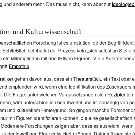
g
und anderem mehr. Das muss nicht, kann aber zur
Ideologieb
ation und Kulturwissenschaft
senschaftlichen
Forschung ist es umstritten, ob der Begriff Identi
 Schließlich beinhaltet der Prozess kein „sich selbst an Stelle 
n ein Mitempfinden mit den fiktiven Figuren. Viele Autoren ben
griff
Empathie
.
etiker
gehen davon aus, dass ein
Theaterstück
, ein Text oder 
end
empfunden wird, wenn eine Identifikation des Zuschauers mi
st. Die Frage, unter welchen Voraussetzungen sich
Rezipienten
können, wird unterschiedlich beantwortet und ist abhängig von p
hem und kulturellem Hintergrund. So gingen manche Forscher d
nur mit Figuren identifizieren können, die eine gesellschaftlich
. Modernere Forschungen zeigen aber, dass es ausreicht, wenn
zu der jeweiligen Figur entwickeln können. Dafür müssen sie ü