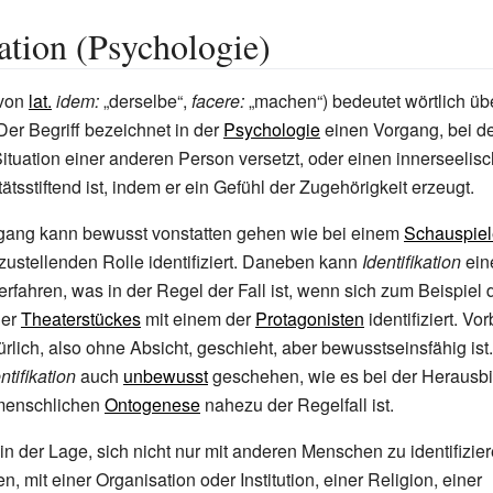
kation (Psychologie)
von
lat.
idem:
„derselbe“,
facere:
„machen“) bedeutet wörtlich üb
Der Begriff bezeichnet in der
Psychologie
einen Vorgang, bei d
Situation einer anderen Person versetzt, oder einen innerseelis
tätsstiftend ist, indem er ein Gefühl der Zugehörigkeit erzeugt.
rgang kann bewusst vonstatten gehen wie bei einem
Schauspiel
zustellenden Rolle identifiziert. Daneben kann
Identifikation
ein
rfahren, was in der Regel der Fall ist, wenn sich zum Beispiel
er
Theaterstückes
mit einem der
Protagonisten
identifiziert. Vo
ürlich, also ohne Absicht, geschieht, aber bewusstseinsfähig ist
ntifikation
auch
unbewusst
geschehen, wie es bei der Herausbi
menschlichen
Ontogenese
nahezu der Regelfall ist.
n der Lage, sich nicht nur mit anderen Menschen zu identifizie
, mit einer Organisation oder Institution, einer Religion, einer