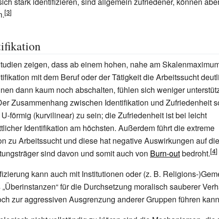
ch stark identifizieren, sind allgemein zufriedener, können aber
n.
ifikation
tudien zeigen, dass ab einem hohen, nahe am Skalenmaximum
ifikation mit dem Beruf oder der Tätigkeit die Arbeitssucht deutl
nen dann kaum noch abschalten, fühlen sich weniger unterstütz
Der Zusammenhang zwischen Identifikation und Zufriedenheit s
U-förmig (kurvilinear) zu sein; die Zufriedenheit ist bei leicht
tlicher Identifikation am höchsten. Außerdem führt die extreme
ion zu Arbeitssucht und diese hat negative Auswirkungen auf di
tungsträger sind davon und somit auch von
Burn-out
bedroht.
izierung kann auch mit Institutionen oder (z.
B. Religions-)Gem
ls „Überinstanzen“ für die Durchsetzung moralisch sauberer Verh
doch zur aggressiven Ausgrenzung anderer Gruppen führen kann