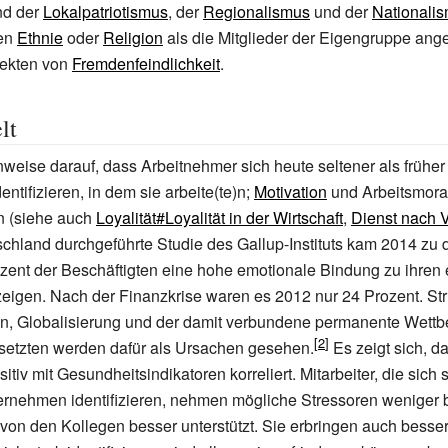
ind der
Lokalpatriotismus
, der
Regionalismus
und der
Nationali
ren
Ethnie
oder
Religion
als die Mitglieder der Eigengruppe ang
jekten von
Fremdenfeindlichkeit
.
lt
inweise darauf, dass Arbeitnehmer sich heute seltener als frühe
ntifizieren, in dem sie arbeite(te)n;
Motivation
und Arbeitsmoral
 (siehe auch
Loyalität#Loyalität in der Wirtschaft
,
Dienst nach V
tschland durchgeführte Studie des Gallup-Instituts kam 2014 zu
zent der Beschäftigten eine hohe emotionale Bindung zu ihren
zeigen. Nach der Finanzkrise waren es 2012 nur 24 Prozent. St
sen, Globalisierung und der damit verbundene permanente Wett
esetzten werden dafür als Ursachen gesehen.
Es zeigt sich, d
ositiv mit Gesundheitsindikatoren korreliert. Mitarbeiter, die sich 
rnehmen identifizieren, nehmen mögliche Stressoren weniger 
 von den Kollegen besser unterstützt. Sie erbringen auch besse