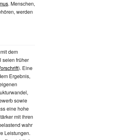
smus
. Menschen,
ehören, werden
r mit dem
 seien früher
orschrift
). Eine
 dem Ergebnis,
 eigenen
rukturwandel,
bewerb sowie
ass eine hohe
stärker mit ihren
belastend wahr
re Leistungen.