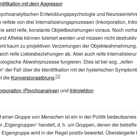
ntifikation mit dem Aggressor
sychoanalytischen Entwicklungspsychologie und Neurosenlehre 
ie reifste von drei Internalisierungsprozessen (Inkorporation, Intr
. Sie setzt reife, konstante Objektbeziehungen voraus. Noch vor
d Affekte können toleriert werden und müssen nicht destruktiv
mt kaum zu projektiven Verzerrungen der Objektwahrnehmung.
sich reife Liebesbeziehungen ab. Aber auch reife Internalisier
ologische Abwehrprozesse fungieren. Dies ist bei sog. „reifen
 der Fall über die Identifikation mit der hysterischen Symptom
st die
Konversionsstörung
.
orporation (Psychoanalyse)
und
Introjektion
mit einer Gruppe von Menschen
ist ein in der Politik bedeutsam
 „Eigengruppen“ handelt, d.
h. um Gruppen, denen der betreff
 Eigengruppe wird in der Regel positiv bewertet. Übersteigerte