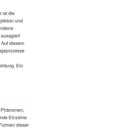
ist die
ojektion und
handene
 ausagiert
 Auf diesem
ungsprozesse
bildung. Ein
es Phänomen,
ende Einzelne
 Formen dieser