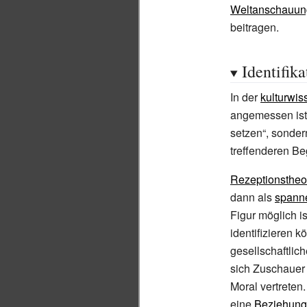
Weltanschauun
beitragen.
Identifik
In der
kulturwis
angemessen ist.
setzen“, sonder
treffenderen Be
Rezeptionstheor
dann als
spann
Figur möglich i
identifizieren 
gesellschaftlic
sich Zuschauer 
Moral vertreten
eine
Beziehung