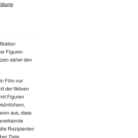
ildung
fikation
der Figuren
utzen daher den
ein Film nur
t der fiktiven
mit Figuren
ersönlichem,
avon aus, dass
 anerkannte
 die Rezipienten
ber Ziele,