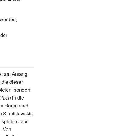
 werden,
 der
st am Anfang
 die dieser
pielen, sondern
ühlen
in die
hen Raum nach
in Stanislawskis
spielers, zur
. Von