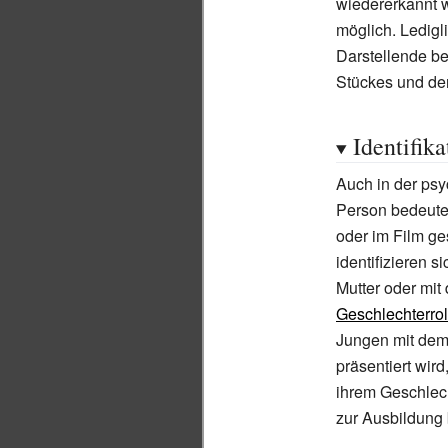
wiedererkannt w
möglich. Ledigli
Darstellende be
Stückes und de
Identifik
Auch in der ps
Person bedeutend
oder im Film ge
identifizieren s
Mutter oder mit 
Geschlechterrol
Jungen mit dem
präsentiert wi
ihrem Geschlech
zur Ausbildung