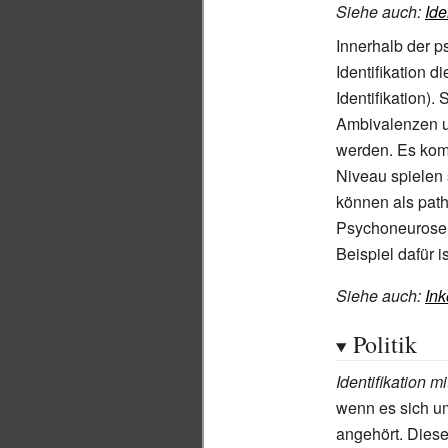
Siehe auch
:
Ide
Innerhalb der p
Identifikation d
Identifikation)
Ambivalenzen un
werden. Es kom
Niveau spielen 
können als path
Psychoneurosen“
Beispiel dafür i
Siehe auch
:
Ink
Politik
Identifikation 
wenn es sich um
angehört. Diese