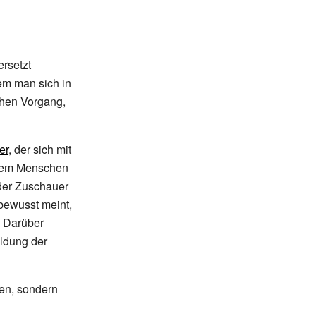
ersetzt
em man sich in
chen Vorgang,
er
, der sich mit
em Menschen
 der Zuschauer
rbewusst meint,
. Darüber
ldung der
ren, sondern