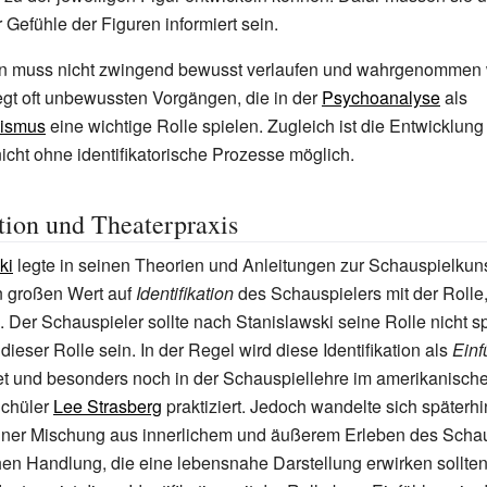
 Gefühle der Figuren informiert sein.
tion muss nicht zwingend bewusst verlaufen und wahrgenommen
egt oft unbewussten Vorgängen, die in der
Psychoanalyse
als
ismus
eine wichtige Rolle spielen. Zugleich ist die Entwicklung
icht ohne identifikatorische Prozesse möglich.
ation und Theaterpraxis
ki
legte in seinen Theorien und Anleitungen zur Schauspielkun
n großen Wert auf
Identifikation
des Schauspielers mit der Rolle,
e. Der Schauspieler sollte nach Stanislawski seine Rolle nicht s
 dieser Rolle sein. In der Regel wird diese Identifikation als
Einf
et und besonders noch in der Schauspiellehre im amerikanisc
Schüler
Lee Strasberg
praktiziert. Jedoch wandelte sich späterh
einer Mischung aus innerlichem und äußerem Erleben des Schau
n Handlung, die eine lebensnahe Darstellung erwirken sollten