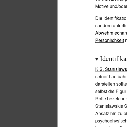
Motive und/oder
Die Identifika
sondern unterli
Abwehrmechan
Persönlichkeit
n
Identifik
K.S. Stanislaws
seiner Laufbah
darstellen sollt
selbst die Figur
Rolle bezeichn
Stanislawskis 
Ansatz hin zu 
psychophysische