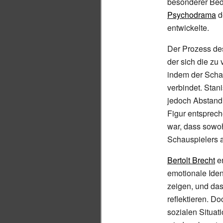
besonderer Bedeu
Psychodrama
d
entwickelte.
Der Prozess des
der sich die zu 
indem der Schau
verbindet. Stan
jedoch Abstand 
Figur entsprec
war, dass sowo
Schauspielers 
Bertolt Brecht
en
emotionale Ident
zeigen, und da
reflektieren. Do
sozialen Situat