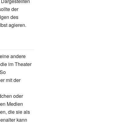
 Dargestellten
ollte der
olgen des
bst agieren.
 eine andere
 die im Theater
 So
er mit der
ädchen oder
 den Medien
n, die sie als
enalter kann