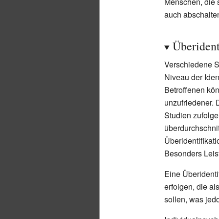
Menschen, die si
auch abschalte
Überident
Verschiedene S
Niveau der Ident
Betroffenen kön
unzufriedener. 
Studien zufolge 
überdurchschnit
Überidentifikat
Besonders Leis
Eine Überidentif
erfolgen, die a
sollen, was je