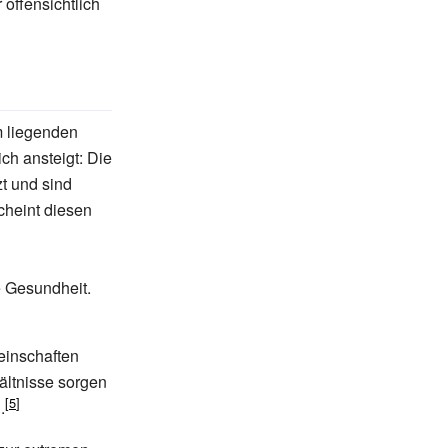
 offensichtlich
 liegenden
ich ansteigt: Die
t und sind
cheint diesen
e Gesundheit.
einschaften
ältnisse sorgen
.