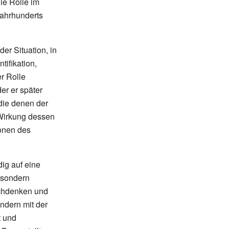
ie Rolle im
 Jahrhunderts
der Situation, in
tifikation,
r Rolle
der er später
 die denen der
 Wirkung dessen
onen des
dig auf eine
, sondern
achdenken und
ondern mit der
t und