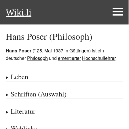
Wiki.li
Hans Poser (Philosoph)
Hans Poser
(*
25. Mai
1937
in
Göttingen
) ist ein
deutscher
Philosoph
und
emeritierter
Hochschullehrer
.
Leben
Schriften (Auswahl)
Literatur
Weblinks