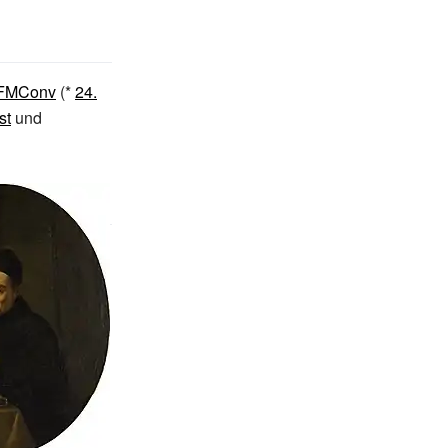
FMConv
(*
24.
st
und