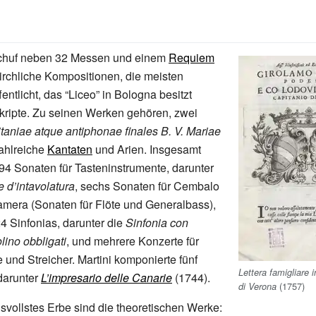
schuf neben 32 Messen und einem
Requiem
irchliche Kompositionen, die meisten
entlicht, das “Liceo” in Bologna besitzt
ripte. Zu seinen Werken gehören, zwei
itaniae atque antiphonae finales B. V. Mariae
ahlreiche
Kantaten
und Arien. Insgesamt
94 Sonaten für Tasteninstrumente, darunter
 d’intavolatura
, sechs Sonaten für Cembalo
amera (Sonaten für Flöte und Generalbass),
 Sinfonias, darunter die
Sinfonia con
olino obbligati
, und mehrere Konzerte für
 und Streicher. Martini komponierte fünf
Lettera famigliare 
darunter
L’impresario delle Canarie
(1744).
(1757)
di Verona
vollstes Erbe sind die theoretischen Werke: