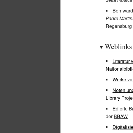
Bernward
Padre Martin
Regensburg 19
Weblinks
Literatur
Nationalbibl
Werke vo
Noten und
Library Proje
Edierte B
der
BBAW
Digitalis