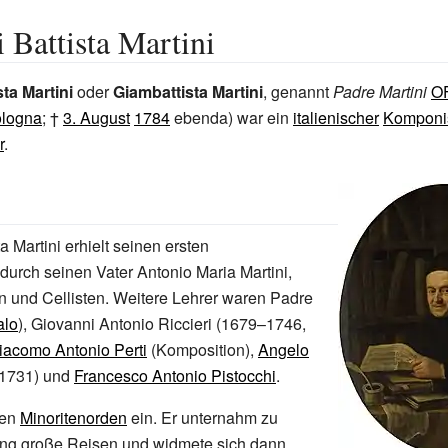
 Battista Martini
ta Martini
oder
Giambattista Martini
, genannt
Padre Martini
O
logna
; †
3. August
1784
ebenda) war ein
italienischer
Komponi
r
.
a Martini erhielt seinen ersten
 durch seinen Vater Antonio Maria Martini,
en und Cellisten. Weitere Lehrer waren Padre
lo
),
Giovanni Antonio Riccieri
(1679–1746,
iacomo Antonio Perti
(Komposition),
Angelo
1731) und
Francesco Antonio Pistocchi
.
den
Minoritenorden
ein. Er unternahm zu
ung große Reisen und widmete sich dann