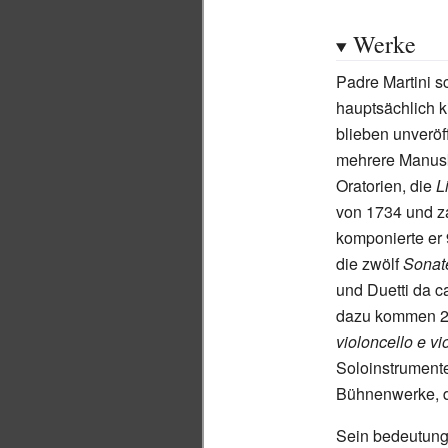
Werke
Padre Martini 
hauptsächlich k
blieben unveröff
mehrere Manusk
Oratorien, die
L
von 1734 und z
komponierte er 
die zwölf
Sonate
und Duetti da c
dazu kommen 24
violoncello e vi
Soloinstrumente
Bühnenwerke, 
Sein bedeutungs