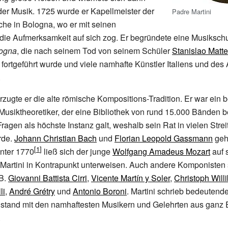
der Musik. 1725 wurde er Kapellmeister der
Padre Martini
che in Bologna, wo er mit seinen
die Aufmerksamkeit auf sich zog. Er begründete eine Musiksch
logna
, die nach seinem Tod von seinem Schüler
Stanislao Matte
 fortgeführt wurde und viele namhafte Künstler Italiens und des
.
rzugte er die alte römische Kompositions-Tradition. Er war ein
siktheoretiker, der eine Bibliothek von rund 15.000 Bänden b
ragen als höchste Instanz galt, weshalb sein Rat in vielen Strei
rde.
Johann Christian Bach
und
Florian Leopold Gassmann
geh
nter 1770
ließ sich der junge
Wolfgang Amadeus Mozart
auf 
n Martini in Kontrapunkt unterweisen. Auch andere Komponisten
 B.
Giovanni Battista Cirri
,
Vicente Martín y Soler
,
Christoph Will
li
,
André Grétry
und
Antonio Boroni
. Martini schrieb bedeutend
 stand mit den namhaftesten Musikern und Gelehrten aus ganz 
.