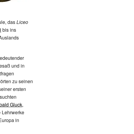
ule, das
Liceo
i
bis ins
 Auslands
 bedeutender
esaß und in
tfragen
örten zu seinen
seiner ersten
 suchten
ibald Gluck
,
e Lehrwerke
Europa in