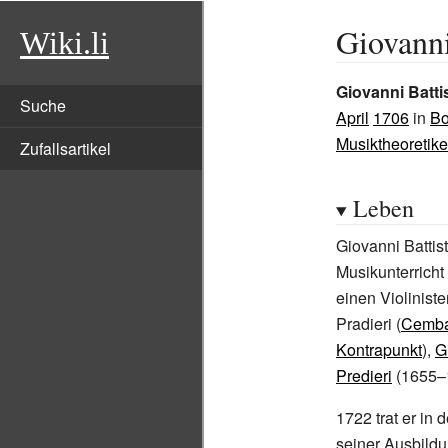
Giovanni
Wiki.li
Giovanni Battis
Suche
April
1706
in
Bo
Musiktheoretike
Zufallsartikel
Leben
Giovanni Battist
Musikunterricht
einen Violinist
Pradieri (
Cemba
Kontrapunkt
),
G
Predieri
(1655–
1722 trat er in 
seiner Ausbild