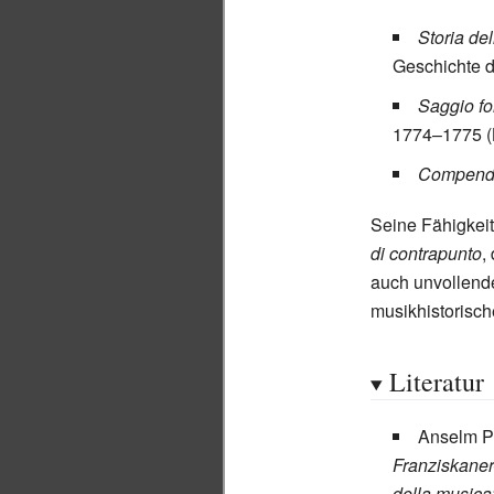
Storia de
Geschichte d
Saggio fo
1774–1775 (
Compendio
Seine Fähigkei
di contrapunto
,
auch unvollend
musikhistorisc
Literatur
Anselm P
Franziskaner
della musica“