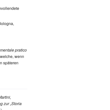
nvollendete
Bologna,
mentale pratico
 welche, wenn
n späteren
artini,
g zur „Storia
).