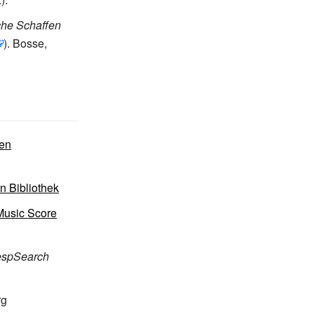
che Schaffen
). Bosse,
en
n Bibliothek
 Music Score
espSearch
rg