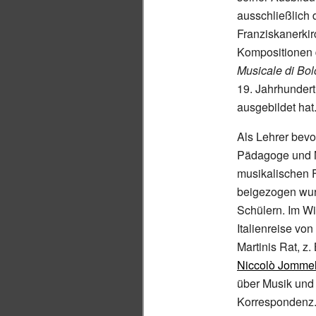
ausschließlich 
Franziskanerkir
Kompositionen 
Musicale di Bo
19.
Jahrhundert
ausgebildet hat
Als Lehrer bevo
Pädagoge und Mu
musikalischen F
beigezogen wu
Schülern. Im Wi
Italienreise vo
Martinis Rat, z.
Niccolò Jommel
über Musik und
Korrespondenz