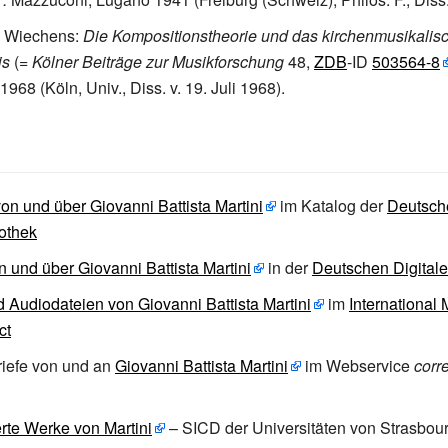
 Wiechens:
Die Kompositionstheorie und das kirchenmusikalis
is
(=
Kölner Beiträge zur Musikforschung
48,
ZDB
-ID
503564-8
68 (Köln, Univ., Diss. v. 19. Juli 1968).
 von und über Giovanni Battista Martini
im Katalog der
Deutsch
iothek
n und über
Giovanni Battista Martini
in der
Deutschen Digitale
 Audiodateien von Giovanni Battista Martini
im
International
ct
riefe von und an
Giovanni Battista Martini
im Webservice
corr
ierte Werke von Martini
– SICD der Universitäten von Strasbou