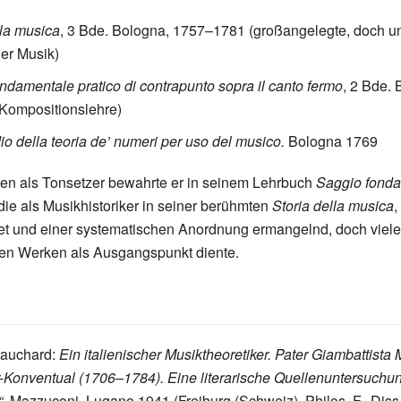
lla musica
, 3 Bde. Bologna, 1757–1781 (großangelegte, doch u
er Musik)
ndamentale pratico di contrapunto sopra il canto fermo
, 2 Bde. 
Kompositionslehre)
 della teoria de’ numeri per uso del musico.
Bologna 1769
ten als Tonsetzer bewahrte er in seinem Lehrbuch
Saggio fonda
 die als Musikhistoriker in seiner berühmten
Storia della musica
,
et und einer systematischen Anordnung ermangelnd, doch viele
hen Werken als Ausgangspunkt diente.
auchard:
Ein italienischer Musiktheoretiker. Pater Giambattista M
-Konventual (1706–1784). Eine literarische Quellenuntersuchun
.
Mazzuconi, Lugano 1941 (Freiburg (Schweiz), Philos. F., Diss.