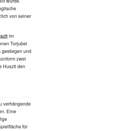
llt wurde.
nglische
lich von seiner
szti
im
enen Torjubel
s gestiegen und
konform zwei
e Huszti den
u verhängende
en. Eine
dige
pielfläche für