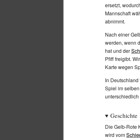
ersetzt, wodurc
Mannschaft wäh
abnimmt.
Nach einer Gelb
werden, wenn de
hat und der
Sch
Pfiff freigibt. 
Karte wegen Sp
In Deutschland 
Spiel im selben
unterschiedlich 
Geschichte
Die Gelb-Rote 
wird vom
Schied