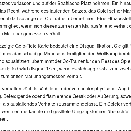
tzes verlassen und auf der Straffläche Platz nehmen. Ein hinau
t das Recht, während des laufenden Satzes, das Spiel seiner Ma
Recht darf solange der Co-Trainer übernehmen. Eine Hinausstellu
mitglied, wenn sich dieses zum ersten Mal ausfallend verhält
en Mal unangemessen verhält.
ezeigte Gelb-Rote Karte bedeutet eine Disqualifikation. Sie gilt
r muss das schuldige Mannschaftsmitglied den Wettkampfbereic
 disqualifiziert, übernimmt der Co-Trainer für den Rest des Spie
mitglied wird disqualifiziert, wenn es sich aggressiv, zum zwei
 zum dritten Mal unangemessen verhält.
Verhalten zählt tatsächlicher oder versuchter physischer Angriff 
 Beleidigende oder diffamierende Gestik oder Äußerung, sowie
als ausfallendes Verhalten zusammengefasst. Ein Spieler verh
wenn er anerkannte und gesittete Umgangsformen überschreite
ren.