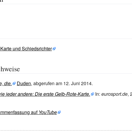
 Karte und Schiedsrichter
chweise
, die.
Duden
,
abgerufen am 12.
Juni 2014
.
ie jeder andere: Die erste Gelb-Rote-Karte.
In:
eurosport.de
, 
ammenfassung auf
YouTube