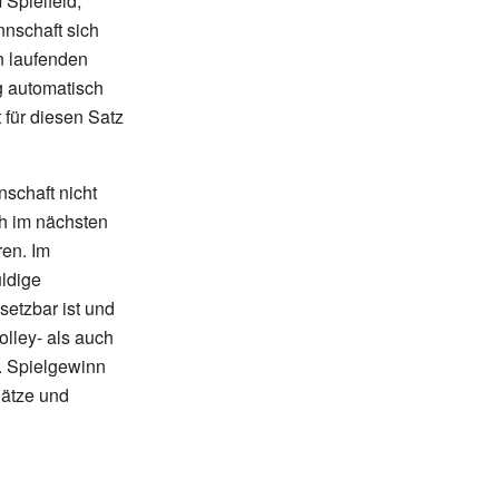
 Spielfeld,
nschaft sich
en laufenden
g automatisch
 für diesen Satz
nschaft nicht
ch im nächsten
ren. Im
uldige
setzbar ist und
olley- als auch
. Spielgewinn
Sätze und