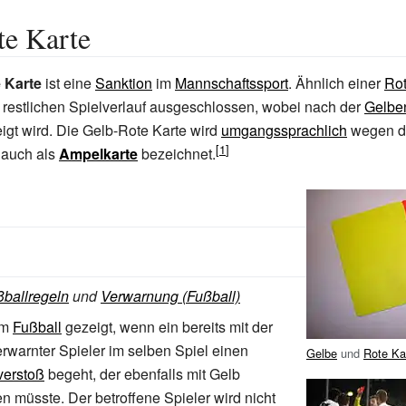
te Karte
 Karte
ist eine
Sanktion
im
Mannschaftssport
. Ähnlich einer
Rot
 restlichen Spielverlauf ausgeschlossen, wobei nach der
Gelbe
igt wird. Die Gelb-Rote Karte wird
umgangssprachlich
wegen d
 auch als
Ampelkarte
bezeichnet.
ballregeln
und
Verwarnung (Fußball)
im
Fußball
gezeigt, wenn ein bereits mit der
rwarnter Spieler im selben Spiel einen
Gelbe
und
Rote Ka
verstoß
begeht, der ebenfalls mit Gelb
 müsste. Der betroffene Spieler wird nicht