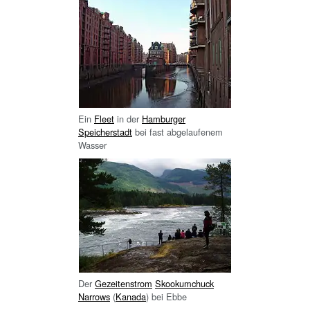
Ein
Fleet
in der
Hamburger
Speicherstadt
bei fast abgelaufenem
Wasser
Der
Gezeitenstrom
Skookumchuck
Narrows
(
Kanada
) bei Ebbe