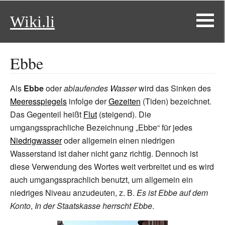
Wiki.li
Ebbe
Als
Ebbe
oder
ablaufendes Wasser
wird das Sinken des
Meeresspiegels
infolge der
Gezeiten
(Tiden) bezeichnet.
Das Gegenteil heißt
Flut
(steigend). Die
umgangssprachliche Bezeichnung „Ebbe“ für jedes
Niedrigwasser
oder allgemein einen niedrigen
Wasserstand ist daher nicht ganz richtig. Dennoch ist
diese Verwendung des Wortes weit verbreitet und es wird
auch umgangssprachlich benutzt, um allgemein ein
niedriges Niveau anzudeuten, z.
B.
Es ist Ebbe auf dem
Konto
,
In der Staatskasse herrscht Ebbe
.