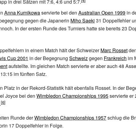
pp in drei Sätzen mit 7:6, 4:6 und 5:7.
in
Anna Kurnikowa
servierte bei den
Australian Open 1999
in d
begegnung gegen die Japanerin
Miho Saeki
31 Doppelfehler 
nnoch. In der ersten Runde des Turniers hatte sie bereits 23 Do
ppelfehlern in einem Match hält der Schweizer
Marc Rosset
den
vis Cup 2001
in der Begegnung
Schweiz
gegen
Frankreich
im 
ent
aufstellte. Im gleichen Match servierte er aber auch 48 Asse
13:15 im fünften Satz.
en Platz in der Rekord-Statistik hält ebenfalls Rosset. In der B
el Joyce
bei den
Wimbledon Championships 1995
servierte er 
.
eiten Runde der
Wimbledon Championships 1957
schlug die Br
orin
17 Doppelfehler in Folge.