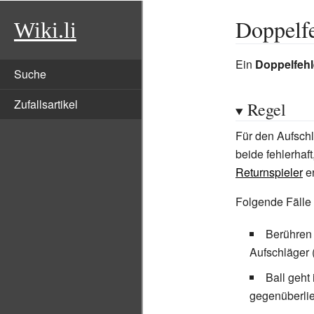
Doppelfe
Wiki.li
Ein
Doppelfehl
Suche
Zufallsartikel
Regel
Für den Aufschl
beide fehlerhaf
Returnspieler
er
Folgende Fälle 
Berühren 
Aufschläger 
Ball geht
gegenüberli