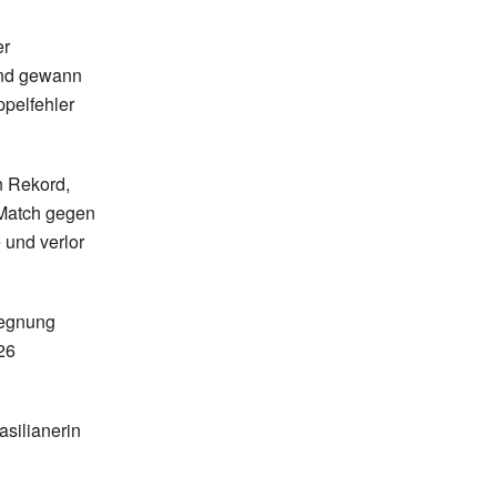
er
und gewann
ppelfehler
 Rekord,
Match gegen
 und verlor
egegnung
26
asilianerin