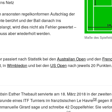
 ins Netz
 ansonsten regelkonformen Aufschlag der
nte berührt und der Ball danach ins
langt, wird dies nicht als Fehler gewertet –
muss aber wiederholt werden.
Maße des Spielfeld
r passiert nach Statistik bei den
Australian Open
und den
Fren
, in
Wimbledon
und bei den
US Open
nach jeweils 20
Punkten
ösin Esther Thebault servierte am 18. März 2018 in der zweiten
nsrunde eines ITF Turniers im französischen Le Havre
gegen i
manuelle Girard sage und schreibe 42 Doppelfehler. Sie verlo