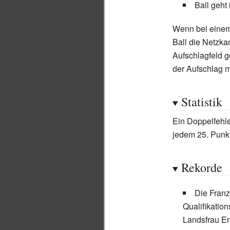
Ball geht
Wenn bei einem
Ball die Netzka
Aufschlagfeld ge
der Aufschlag 
Statistik
Ein Doppelfehle
jedem 25.
Punkt
Rekorde
Die Franz
Qualifikatio
Landsfrau Em