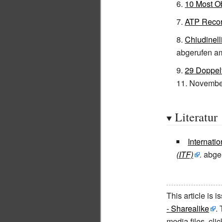
10 Most O
ATP Reco
Chiudinell
abgerufen a
29 Doppelf
11. Novembe
Literatur
Internati
(ITF)
.
abger
This article is 
- Sharealike
.
media files, cl