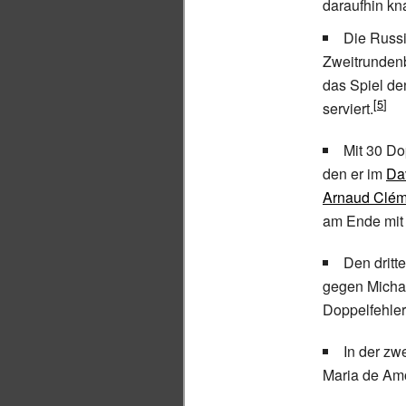
daraufhin kna
Die Russ
Zweitrunden
das Spiel de
serviert.
Mit 30 Do
den er im
Da
Arnaud Clém
am Ende mit 
Den dritt
gegen
Micha
Doppelfehler
In der zw
Maria de Am