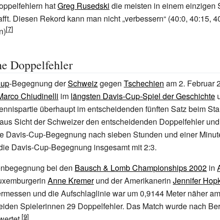
Doppelfehlern hat
Greg Rusedski
die meisten in einem einzigen S
fft. Diesen Rekord kann man nicht „verbessern“ (40:0, 40:15, 40
n)
he Doppelfehler
Cup
-Begegnung der
Schweiz
gegen
Tschechien
am 2.
Februar 2
Marco Chiudinelli
im
längsten Davis-Cup-Spiel der Geschichte
u
ennispartie überhaupt im entscheidenden fünften Satz beim Stan
 aus Sicht der Schweizer den entscheidenden Doppelfehler un
che Davis-Cup-Begegnung nach sieben Stunden und einer Minut
 die Davis-Cup-Begegnung insgesamt mit 2:3.
denbegegnung bei den
Bausch & Lomb Championships 2002
in
Luxemburgerin
Anne Kremer
und der Amerikanerin
Jennifer Hop
ermessen und die Aufschlaglinie war um 0,9144
Meter näher am
beiden Spielerinnen 29 Doppelfehler. Das Match wurde nach Be
ertet.