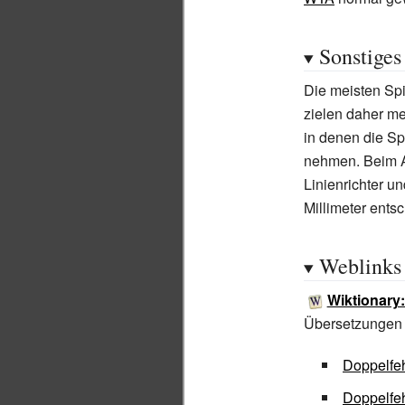
Sonstiges
Die meisten Spi
zielen daher meh
in denen die Sp
nehmen. Beim A
Linienrichter u
Millimeter ents
Weblinks
Wiktionary:
Übersetzungen
Doppelfe
Doppelfeh