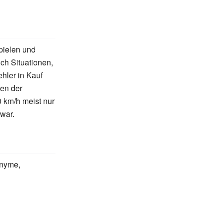
pielen und
uch Situationen,
hler in Kauf
gen der
0
km/h meist nur
 war.
onyme,