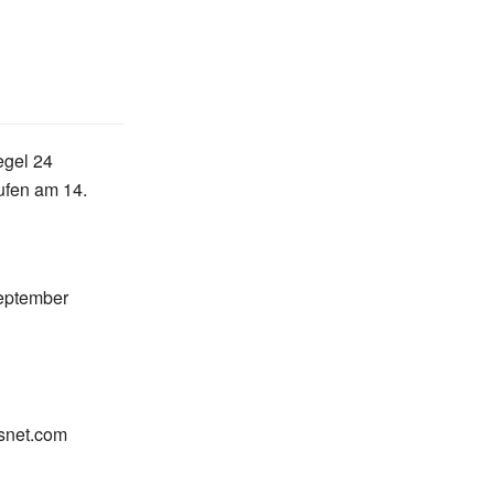
egel 24
ufen am 14.
eptember
snet.com