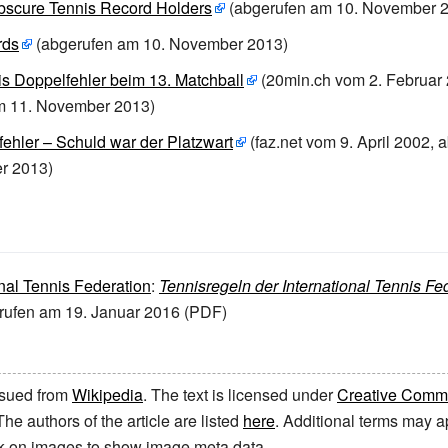
bscure Tennis Record Holders
(abgerufen am 10. November 
rds
(abgerufen am 10. November 2013)
is Doppelfehler beim 13. Matchball
(20min.ch vom 2. Februar 
m 11. November 2013)
ehler – Schuld war der Platzwart
(faz.net vom 9. April 2002,
r 2013)
onal Tennis Federation
:
Tennisregeln der International Tennis Fe
ufen am 19. Januar 2016 (PDF)
issued from
Wikipedia
. The text is licensed under
Creative Common
 The authors of the article are listed
here
. Additional terms may ap
ick on images to show image meta data.