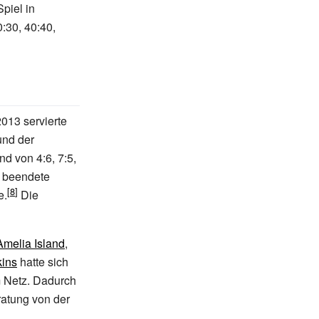
piel in
:30, 40:40,
013 servierte
nd der
d von 4:6, 7:5,
d beendete
e.
Die
Amelia Island
,
kins
hatte sich
 Netz. Dadurch
ratung von der