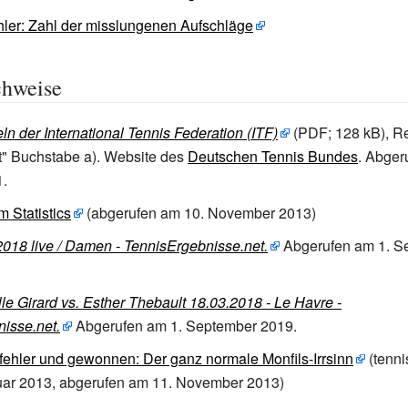
ler: Zahl der misslungenen Aufschläge
chweise
ln der International Tennis Federation (ITF)
(PDF; 128
kB), R
t" Buchstabe a). Website des
Deutschen Tennis Bundes
. Abger
1.
 Statistics
(abgerufen am 10. November 2013)
018 live / Damen - TennisErgebnisse.net.
Abgerufen am 1.
S
 Girard vs. Esther Thebault 18.03.2018 - Le Havre -
isse.net.
Abgerufen am 1.
September 2019
.
ehler und gewonnen: Der ganz normale Monfils-Irrsinn
(tenni
uar 2013, abgerufen am 11. November 2013)