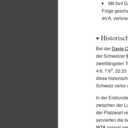
Mit fünf 
Folge gescha
40:A, verlore
Historisc
Bei der
Davis-
der Schweizer
zweitlängsten T
3
4:6, 7:6
, 22:23
diese historis
Schweiz verlor
In der Erstrun
zwischen der 
der Platzwart v
servierten die 
WTA
normal gew