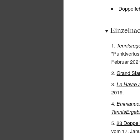
Doppelfeh
Einzelna
Tennisrege
"Punktverlus
Februar 202
Grand Slam
Le Havre 2
2019
.
Emmanuelle
TennisErgebn
23 Doppelf
vom 17. Jan