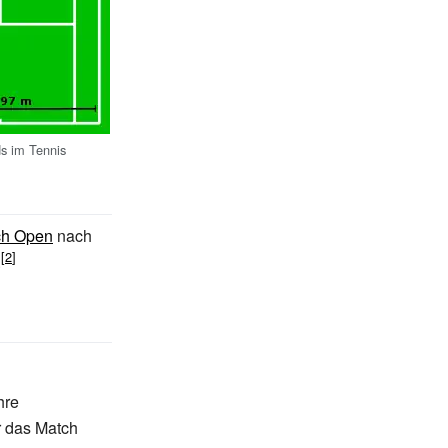
s im Tennis
ch Open
nach
.
hre
r das Match