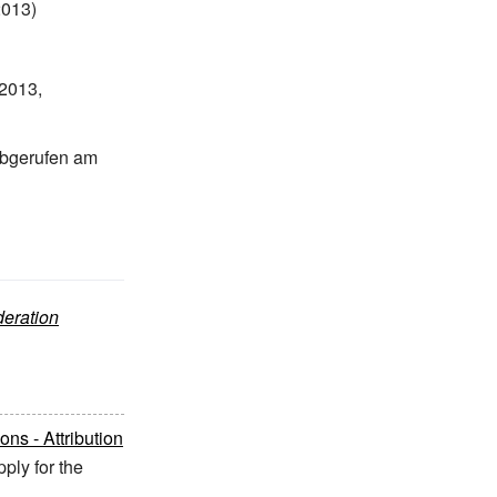
2013)
2013,
 abgerufen am
deration
s - Attribution
ply for the