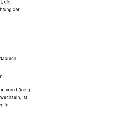
, die
htung der
 dadurch
n.
 und vorn bündig
wechseln, ist
n in