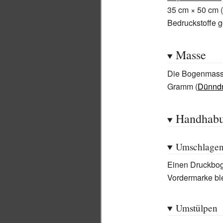
35
cm × 50
cm (
Bedruckstoffe g
Masse
Die Bogenmasse
Gramm (
Dünndr
Handhab
Umschlage
Einen Druckbog
Vordermarke ble
Umstülpen