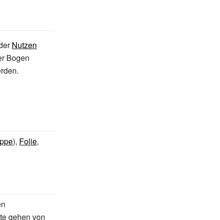
der
Nutzen
er Bogen
rden.
appe
),
Folie
,
en
te gehen von