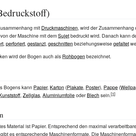
edruckstoff)
 Zusammenhang mit
Druckmaschinen
, wird der Zusammenhang 
r von der Maschine mit dem
Sujet
bedruckt wird. Danach kann d
rt
,
perforiert
,
gestanzt
,
geschnitten
beziehungsweise
gefaltet
we
en wird der Bogen auch als
Rohbogen
bezeichnet.
es Bogens kann
Papier
,
Karton
(
Plakate
,
Poster
),
Pappe
(
Wellp
Kunststoff
,
Zellglas
,
Aluminiumfolie
oder
Blech
sein.
n
ktes Material ist Papier. Entsprechend den maximal verarbeitbar
gibt es entsprechende Maschinenformate. Die Maschinenforma