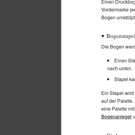
Einen Druckboge
Vordermarke je
Bogen umstülpt
Bogenstape
Die Bogen wer
Einen St
nach unten.
Stapel ka
Ein Stapel wird 
auf der Palett
eine Palette mi
Bogenanleger