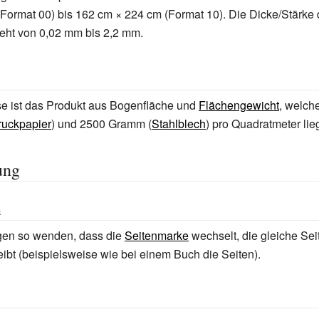
Format 00) bis 162
cm × 224
cm (Format 10). Die Dicke/Stärke 
eht von 0,02
mm bis 2,2
mm.
 ist das Produkt aus Bogenfläche und
Flächengewicht
, welch
uckpapier
) und 2500 Gramm (
Stahlblech
) pro Quadratmeter lieg
ung
n
en so wenden, dass die
Seitenmarke
wechselt, die gleiche Sei
ibt (beispielsweise wie bei einem Buch die Seiten).