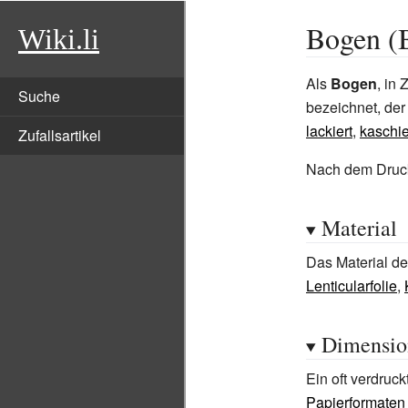
Bogen (B
Wiki.li
Als
Bogen
, in
Suche
bezeichnet, de
lackiert
,
kaschie
Zufallsartikel
Nach dem Druck
Material
Das Material d
Lenticularfolie
,
Dimensio
Ein oft verdruc
Papierformaten