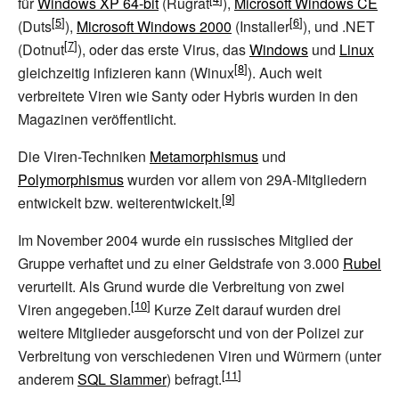
für
Windows XP 64-bit
(Rugrat
),
Microsoft Windows CE
(Duts
),
Microsoft Windows 2000
(Installer
), und
.NET
(Dotnut
), oder das erste Virus, das
Windows
und
Linux
gleichzeitig infizieren kann (Winux
). Auch weit
verbreitete Viren wie Santy oder Hybris wurden in den
Magazinen veröffentlicht.
Die Viren-Techniken
Metamorphismus
und
Polymorphismus
wurden vor allem von 29A-Mitgliedern
entwickelt bzw. weiterentwickelt.
Im November 2004 wurde ein russisches Mitglied der
Gruppe verhaftet und zu einer Geldstrafe von 3.000
Rubel
verurteilt. Als Grund wurde die Verbreitung von zwei
Viren angegeben.
Kurze Zeit darauf wurden drei
weitere Mitglieder ausgeforscht und von der Polizei zur
Verbreitung von verschiedenen Viren und Würmern (unter
anderem
SQL Slammer
) befragt.