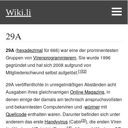
Wiki.li
29A
29A
(
hexadezimal
für 666) war eine der prominentesten
Gruppen von
Virenprogrammierern
. Sie wurde 1996
gegründet und hat sich 2008 aufgrund von
Mitgliederschwund selbst aufgelöst.
29A veröffentlichte in unregelmäßigen Abständen acht
Ausgaben ihres gleichnamigen
Online Magazins
, in
denen einige der damals am technisch anspruchsvollsten
und bekanntesten Computerviren und -
würmer
mit
Quellcode
enthalten waren. Darunter befinden sich unter
anderem das erste
Handyvirus
(Cabir
), die ersten Viren