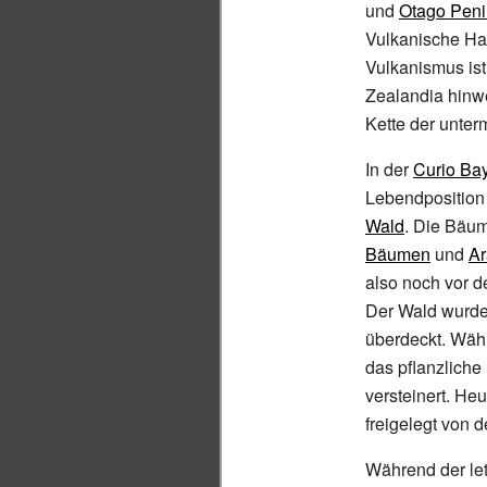
und
Otago Peni
Vulkanische Ha
Vulkanismus ist
Zealandia hinw
Kette der unte
In der
Curio Ba
Lebendposition
Wald
. Die Bäu
Bäumen
und
Ar
also noch vor 
Der Wald wurd
überdeckt. Wäh
das pflanzliche
versteinert. Heu
freigelegt von 
Während der le