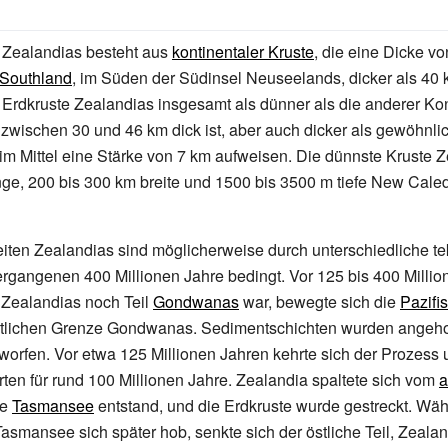
 Zealandias besteht aus
kontinentaler Kruste
, die eine Dicke vo
Southland
, im Süden der Südinsel Neuseelands, dicker als 40
e Erdkruste Zealandias insgesamt als dünner als die anderer Ko
l zwischen 30 und 46
km dick ist, aber auch dicker als gewöhnl
im Mittel eine Stärke von 7
km aufweisen. Die dünnste Kruste Z
ge, 200 bis 300
km breite und 1500 bis 3500
m tiefe New Cale
ten Zealandias sind möglicherweise durch unterschiedliche te
rgangenen 400 Millionen Jahre bedingt. Vor 125 bis 400 Millio
l Zealandias noch Teil
Gondwanas
war, bewegte sich die
Pazifi
stlichen Grenze Gondwanas. Sedimentschichten wurden angeh
orfen. Vor etwa 125 Millionen Jahren kehrte sich der Prozess
erten für rund 100 Millionen Jahre. Zealandia spaltete sich vom
a
ie
Tasmansee
entstand, und die Erdkruste wurde gestreckt. Wä
smansee sich später hob, senkte sich der östliche Teil, Zealan