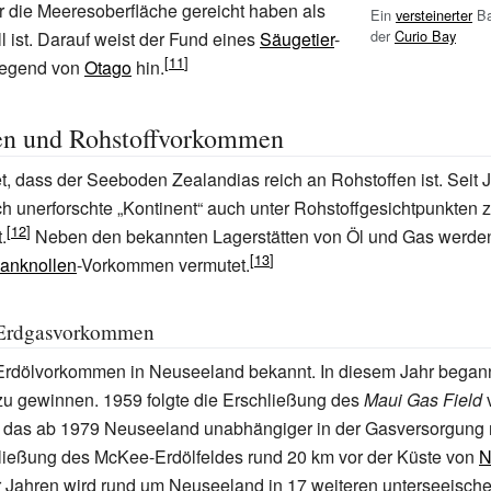
 die Meeresoberfläche gereicht haben als
Ein
versteinerter
Ba
der
Curio Bay
l ist. Darauf weist der Fund eines
Säugetier
-
 Gegend von
Otago
hin.
en und Rohstoffvorkommen
t, dass der Seeboden Zealandias reich an Rohstoffen ist. Seit J
ch unerforschte „Kontinent“ auch unter Rohstoffgesichtpunkte
.
Neben den bekannten Lagerstätten von Öl und Gas werd
anknollen
-Vorkommen vermutet.
 Erdgasvorkommen
 Erdölvorkommen in Neuseeland bekannt. In diesem Jahr began
zu gewinnen. 1959 folgte die Erschließung des
Maui Gas Field
v
, das ab 1979 Neuseeland unabhängiger in der Gasversorgung
hließung des McKee-Erdölfeldes rund 20
km vor der Küste von
N
r Jahren wird rund um Neuseeland in 17
weiteren unterseeisch