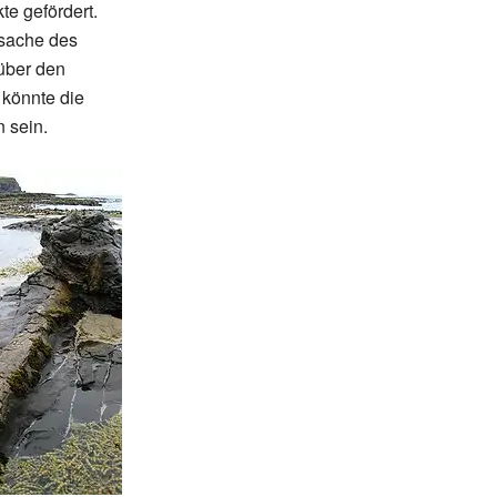
e gefördert.
rsache des
über den
 könnte die
 sein.