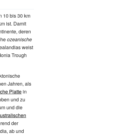
n 10 bis 30
km
km ist. Damit
ntinente, deren
iche
ozeanische
ealandias weist
donia Trough
ktonische
nen Jahren, als
sche Platte
in
oben und zu
 um und die
ustralischen
hrend der
dia, ab und