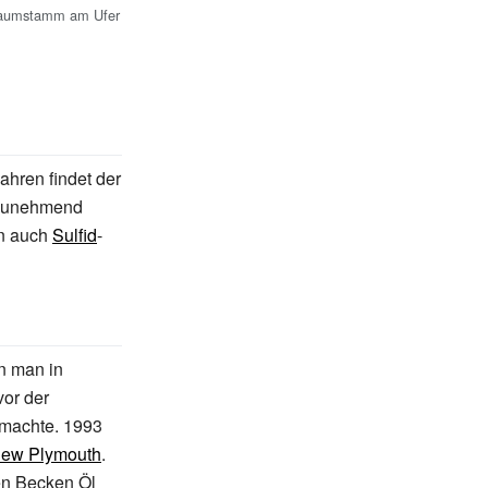
umstamm am Ufer
ahren findet der
n zunehmend
en auch
Sulfid
-
n man in
or der
 machte. 1993
ew Plymouth
.
en Becken Öl