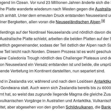
gend im Ozean. Vor rund 23 Millionen Jahren änderte sich die 
sche Platte wanderte wiederum nach Westen gegen die
Australis
och anhält. Unter dem erneuten Druck entstanden Neuseeland u
iner Bergketten, allen voran die
Neuseeländischen Alpen
.
lerdings auf der Nordinsel Neuseelands und nördlich davon die
 Australische Platte schiebt, arbeiten die beiden Platten auf der
eitlich gegeneinander, sodass der Teil östlich der Alpen nach 
he Teil leicht nach Norden. Diesem Prozess ist es wohl geschul
ew Caledonia Trough nördlich des Challenger Plateaus und 
von Neuseeland ein Versatz entstanden ist und beide, die urspr
e Vertiefung im Kontinent darstellten, nun separiert sind.
nd in Zealandia vor, während und nach dem Loslösen
Antarktik
 Gondwana statt. Auch wenn sich Zealandia bereits bis zu 6000
fernt hat, so weist das zugrunde liegende Magma die gleiche 
 vulkanischen Vorgänge in Australien und Antarktika. Vulkanis
eitet, aber abgesehen von den großen
Schildvulkanen
, die
Bank