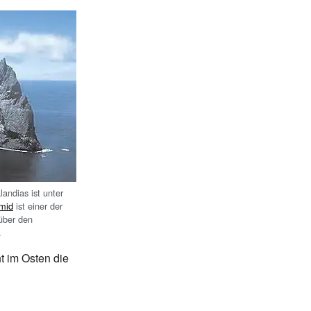
landias ist unter
amid
ist einer der
über den
.
nt im Osten die