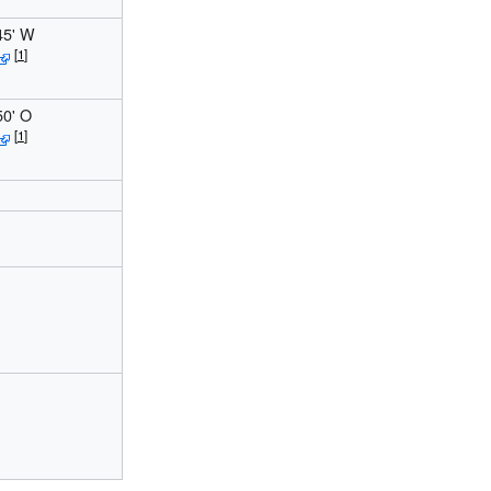
45' W
50' O