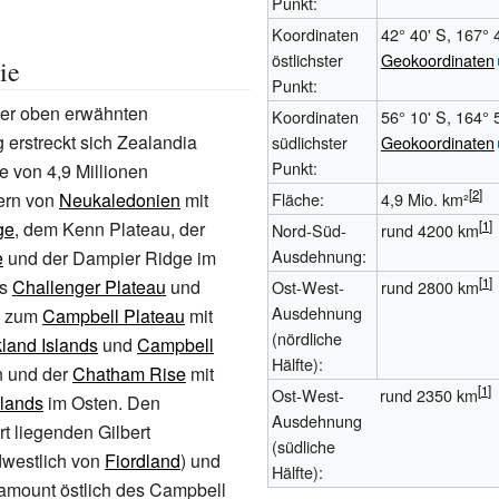
Punkt:
Koordinaten
42° 40' S, 167° 
östlichster
Geokoordinaten
ie
Punkt:
er oben erwähnten
Koordinaten
56° 10' S, 164° 
g erstreckt sich Zealandia
südlichster
Geokoordinaten
Punkt:
e von 4,9
Millionen
ern von
Neukaledonien
mit
Fläche:
4,9 Mio. km²
ge
, dem
Kenn Plateau
, der
Nord-Süd-
rund 4200 km
Ausdehnung:
e
und der
Dampier Ridge
im
as
Challenger Plateau
und
Ost-West-
rund 2800 km
Ausdehnung
s zum
Campbell Plateau
mit
(nördliche
land Islands
und
Campbell
Hälfte):
 und der
Chatham Rise
mit
Ost-West-
rund 2350 km
lands
im Osten. Den
Ausdehnung
ert liegenden
Gilbert
(südliche
dwestlich von
Fiordland
) und
Hälfte):
eamount
östlich des Campbell