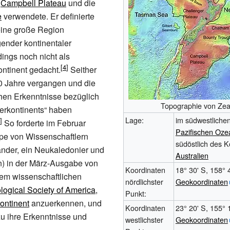
s
Campbell Plateau
und die
e
verwendete. Er definierte
 eine große Region
nder kontinentaler
dings noch nicht als
ontinent gedacht.
Seither
0
Jahre vergangen und die
hen Erkenntnisse bezüglich
Topographie von Zea
erkontinents“ haben
Lage:
im südwestlichen
So forderte im Februar
Pazifischen Oze
pe von Wissenschaftlern
südöstlich des K
nder, ein Neukaledonier und
Australien
in) in der März-Ausgabe von
Koordinaten
18° 30' S, 158° 
nem wissenschaftlichen
nördlichster
Geokoordinaten
logical Society of America
,
Punkt:
ontinent
anzuerkennen, und
Koordinaten
23° 20' S, 155° 
rzu ihre Erkenntnisse und
westlichster
Geokoordinaten