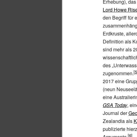
Erhebung), da
Lord Howe Ris
den Begriff für
zusammenhänge
Erdkruste, aller
Definition als K
sind mehr als 2
wissenschaftlic
des „Unterwass
zugenommen.
2017 eine Grup
(neun Neuseelä
eine Australier
GSA Today
, ei
Journal der
Geo
Zealandia als
K
publizierte hie
Argumente.