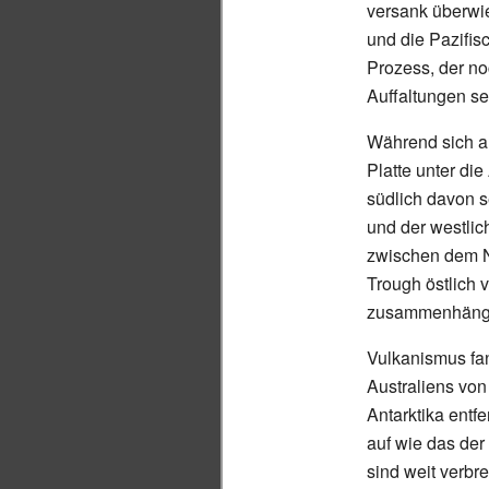
versank überwie
und die Pazifi
Prozess, der n
Auffaltungen se
Während sich al
Platte unter die
südlich davon s
und der westlic
zwischen dem N
Trough östlich 
zusammenhängend
Vulkanismus fa
Australiens von
Antarktika ent
auf wie das der
sind weit verbr