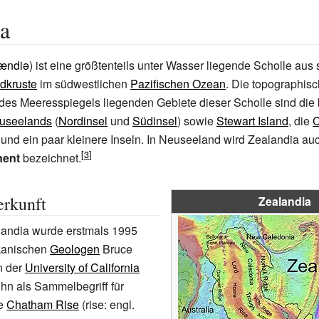
a
lændiə
) ist eine größtenteils unter Wasser liegende Scholle aus
rdkruste
im südwestlichen
Pazifischen Ozean
. Die topographis
des Meeresspiegels liegenden Gebiete dieser Scholle sind die
useelands
(
Nordinsel
und
Südinsel
) sowie
Stewart Island
, die
C
und ein paar kleinere Inseln. In Neuseeland wird Zealandia au
nent
bezeichnet.
rkunft
Zealandia
landia wurde erstmals 1995
kanischen
Geologen
Bruce
n der
University of California
ihn als Sammelbegriff für
ie
Chatham Rise
(
rise
: engl.