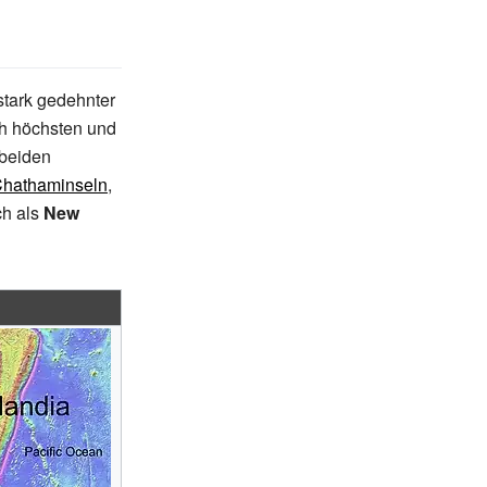
 stark gedehnter
ch höchsten und
 beiden
hathaminseln
,
ch als
New