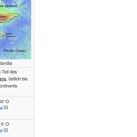
landia
 Teil des
ans
, östlich bis
ontinents
40' O
10' O