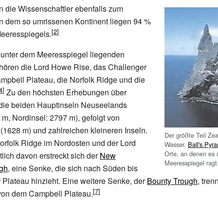
n die Wissenschaftler ebenfalls zum
 dem so umrissenen Kontinent liegen 94
%
Meeresspiegels.
 unter dem Meeresspiegel liegenden
ören die Lord Howe Rise, das Challenger
mpbell Plateau, die Norfolk Ridge und die
Zu den höchsten Erhebungen über
die beiden Hauptinseln Neuseelands
 m, Nordinsel: 2797 m), gefolgt von
1628 m) und zahlreichen kleineren Inseln.
Der größte Teil Zea
orfolk Ridge im Nordosten und der Lord
Wasser.
Ball's Pyr
Orte, an denen es 
ich davon erstreckt sich der
New
Meeresspiegel ragt
gh
, eine Senke, die sich nach Süden bis
Plateau hinzieht. Eine weitere Senke, der
Bounty Trough
, tren
on dem Campbell Plateau.