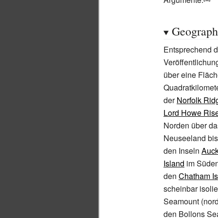
Geograph
Entsprechend d
Veröffentlichun
über eine Fläch
Quadratkilomet
der
Norfolk Rid
Lord Howe Ris
Norden über d
Neuseeland bi
den Inseln
Auck
Island
im Süden
den
Chatham Is
scheinbar isoli
Seamount
(nor
den
Bollons S