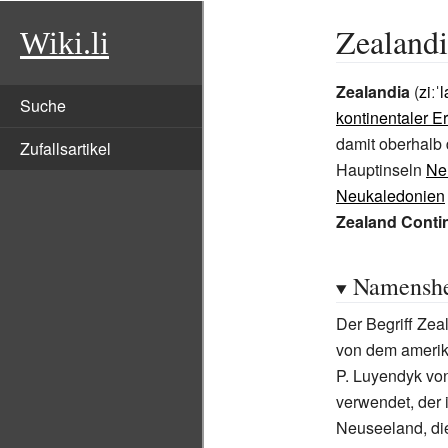
Zealandi
Wiki.li
Zealandia
(
ziːˈ
Suche
kontinentaler E
damit oberhalb 
Zufallsartikel
Hauptinseln
Ne
Neukaledonien
Zealand Conti
Namenshe
Der Begriff Zea
von dem ameri
P. Luyendyk
vo
verwendet, der 
Neuseeland, d