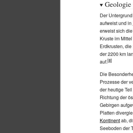
Geologie
Der Untergrund
aufweist und in
erweist sich di
Kruste im Mitte
Erdkrusten, die 
der 2200
km lan
auf.
Die Besonderhei
Prozesse der ve
der heutige Tei
Richtung der ö
Gebirgen aufgew
Platten divergi
Kontinent
ab, d
Seeboden der Ta