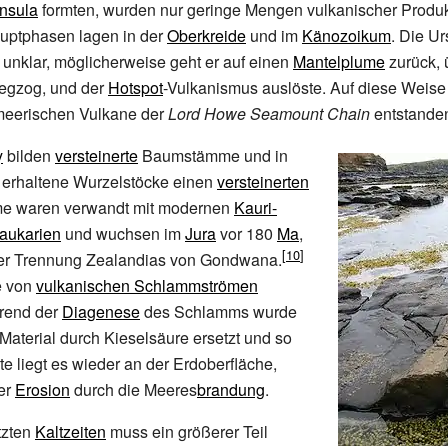
nsula
formten, wurden nur geringe Mengen vulkanischer Produkt
uptphasen lagen in der
Oberkreide
und im
Känozoikum
. Die U
 unklar, möglicherweise geht er auf einen
Mantelplume
zurück, 
egzog, und der
Hotspot
-Vulkanismus auslöste. Auf diese Weise
rmeerischen Vulkane der
Lord Howe Seamount Chain
entstanden
y
bilden
versteinerte
Baumstämme und in
 erhaltene Wurzelstöcke einen
versteinerten
me waren verwandt mit modernen
Kauri-
aukarien
und wuchsen im
Jura
vor 180
Ma
,
der Trennung Zealandias von Gondwana.
e von
vulkanischen Schlammströmen
rend der
Diagenese
des Schlamms wurde
 Material durch Kieselsäure ersetzt und so
te liegt es wieder an der Erdoberfläche,
der
Erosion
durch die Meeres
brandung
.
tzten
Kaltzeiten
muss ein größerer Teil