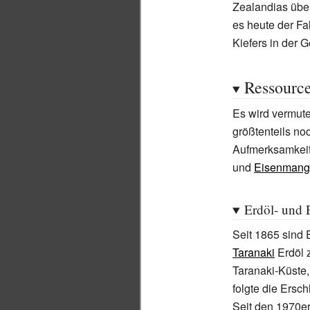
Zealandias über
es heute der Fal
Kiefers in der
Ressourc
Es wird vermute
größtenteils no
Aufmerksamkeit
und
Eisenmang
Erdöl- und
Seit 1865 sind
Taranaki
Erdöl 
Taranaki-Küste
folgte die Ersc
Seit den 1970e