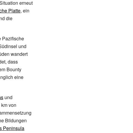
Situation erneut
che Platte
, ein
nd die
 Pazifische
 Südinsel und
Süden wandert
det, dass
dem Bounty
ünglich eine
as
und
km von
Zusammensetzung
che Bildungen
s Peninsula