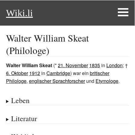
Wiki.li
Walter William Skeat
(Philologe)
Walter William Skeat
(*
21. November
1835
in
London
; †
6. Oktober
1912
in
Cambridge
) war ein
britischer
Philologe
,
englischer Sprachforscher
und
Etymologe
.
Leben
Literatur