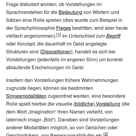
Frage diskutiert worden, ob Vorstellungen im
Sprachverstehen für die
Bedeutung
von Wörtern und
Sätzen eine Rolle spielen (dies wurde zum Beispiel in
der Sprachphilosophie
Freges
bestritten, wird aber heute
vielfach angenommen).
Im Unterschied zum
Begriff
oder
Konzept,
die dauerhaft im Geist angelegte
Strukturen sind (
Dispositionen
), handelt es sich bei
Vorstellungen (jedenfalls im engeren Sinn) um konkret
ablaufende Erscheinungen im Geist.
Insofern den Vorstellungen frühere Wahrnehmungen
zugrunde liegen, können sie bestimmten
Sinnesmodalitäten
zugeordnet werden, eine besondere
Rolle spielt hierbei die visuelle
(bildliche) Vorstellung
(die
dem Wort „Imagination“ ihren Namen verleiht, von
lateinisch
imago
„Bild“). Daneben sind Vorstellungen
anderer Modalitäten möglich, so von Gerüchen oder
Geschmäckern, von Bewegungsabläufen etc.