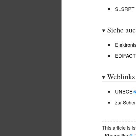
SLSRPT = 
Siehe au
Elektroni
EDIFACT
Weblinks
UNECE
zur Sche
This article is 
- Sharealike
.