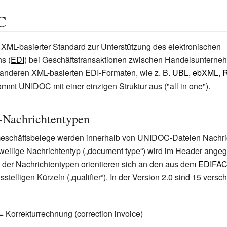
C
n XML-basierter Standard zur Unterstützung des elektronischen
s (
EDI
) bei Geschäftstransaktionen zwischen Handelsunterne
 anderen XML-basierten EDI-Formaten, wie z.
B.
UBL
,
ebXML
,
R
ommt UNIDOC mit einer einzigen Struktur aus ("all in one").
achrichtentypen
Geschäftsbelege werden innerhalb von UNIDOC-Dateien Nachri
weilige Nachrichtentyp („document type“) wird im Header ange
der Nachrichtentypen orientieren sich an den aus dem
EDIFA
telligen Kürzeln („qualifier“). In der Version 2.0 sind 15 versc
Korrekturrechnung (correction invoice)