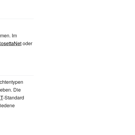
hmen. Im
osettaNet
oder
chtentypen
geben. Die
CT
-Standard
hiedene