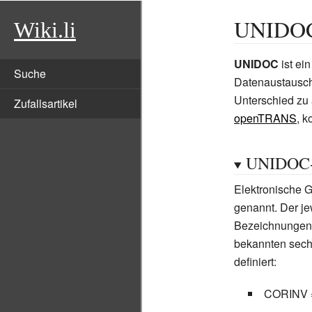
UNIDO
Wiki.li
UNIDOC
ist ei
Suche
Datenaustausch
Unterschied zu
Zufallsartikel
openTRANS
, k
UNIDOC-N
Elektronische 
genannt. Der je
Bezeichnungen 
bekannten sechss
definiert:
CORINV = 