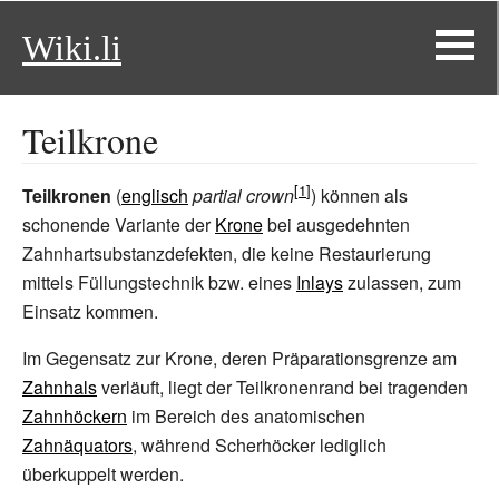
Wiki.li
Teilkrone
Teilkronen
(
englisch
partial crown
) können als
schonende Variante der
Krone
bei ausgedehnten
Zahnhartsubstanzdefekten, die keine Restaurierung
mittels Füllungstechnik bzw. eines
Inlays
zulassen, zum
Einsatz kommen.
Im Gegensatz zur Krone, deren Präparationsgrenze am
Zahnhals
verläuft, liegt der Teilkronenrand bei tragenden
Zahnhöckern
im Bereich des anatomischen
Zahnäquators
, während
Scherhöcker
lediglich
überkuppelt werden.