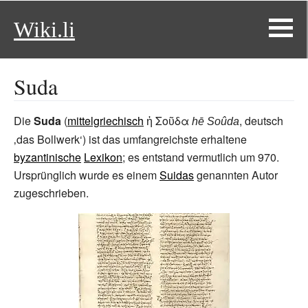
Wiki.li
Suda
Die
Suda
(
mittelgriechisch
ἡ Σοῦδα
, deutsch
hē Soûda
‚
das Bollwerk
‘
) ist das umfangreichste erhaltene
byzantinische
Lexikon
; es entstand vermutlich um 970.
Ursprünglich wurde es einem
Suidas
genannten Autor
zugeschrieben.