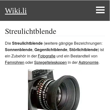
Wiki.li
Streulichtblende
Die
Streulichtblende
(weitere gängige Bezeichnungen:
Sonnenblende
,
Gegenlichtblende
,
Störlichtblende
) ist
ein Zubehör in der
Fotografie
und ein Bestandteil von
Fernrohren
oder
Spiegelteleskopen
in der
Astronomie
.