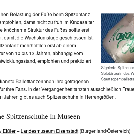
ohen Belastung der Füße beim Spitzentanz
empfohlen, damit nicht zu früh im Kindesalter
e knöcherne Struktur des Fußes sollte erst
n, damit die Wachstumsfuge geschlossen ist,
tzentanz mehrheitlich erst ab einem
lter von 10 bis 12 Jahren, abhängig vom
ntwicklungsstand, empfohlen und praktiziert
Signierte Spitzens
Solotänzerin des W
Staatsopernballett
ekannte Balletttänzerinnen ihre getragenen
ür ihre Fans. In der Vergangenheit tanzten ausschließlich Fraue
en Jahren gibt es auch Spitzenschuhe in Herrengrößen.
he Spitzenschuhe in Museen
 Elßler
–
Landesmuseum Eisenstadt
(Burgenland/Österreich)