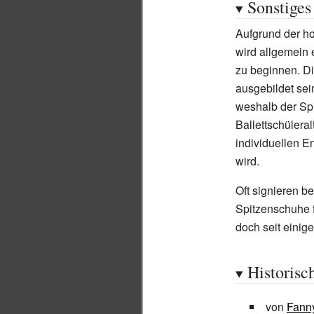
Sonstiges
Aufgrund der h
wird allgemein 
zu beginnen. Di
ausgebildet sei
weshalb der Spi
Ballettschülera
individuellen E
wird.
Oft signieren b
Spitzenschuhe f
doch seit einig
Historisc
von
Fanny