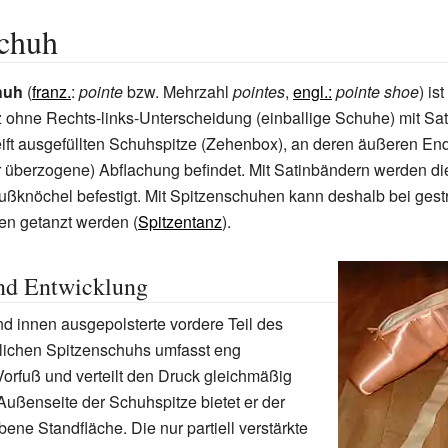
schuh
huh
(
franz.
:
pointe
bzw. Mehrzahl
pointes
,
engl.:
pointe shoe
) is
z ohne Rechts-links-Unterscheidung (einballige Schuhe) mit Sa
eift ausgefüllten Schuhspitze (Zehenbox), an deren äußeren End
r überzogene) Abflachung befindet. Mit Satinbändern werden d
ußknöchel befestigt. Mit Spitzenschuhen kann deshalb bei ges
en getanzt werden (
Spitzentanz
).
nd Entwicklung
und innen ausgepolsterte vordere Teil des
lichen Spitzenschuhs umfasst eng
orfuß und verteilt den Druck gleichmäßig
 Außenseite der Schuhspitze bietet er der
ene Standfläche. Die nur partiell verstärkte