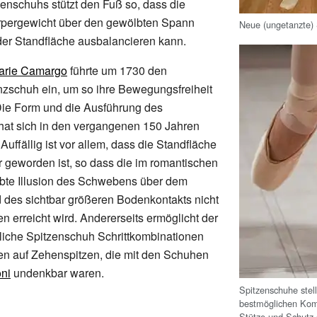
enschuhs stützt den Fuß so, dass die
örpergewicht über den gewölbten Spann
Neue (ungetanzte)
der Standfläche ausbalancieren kann.
arie Camargo
führte um 1730 den
zschuh ein, um so ihre Bewegungsfreiheit
ie Form und die Ausführung des
hat sich in den vergangenen 150 Jahren
 Auffällig ist vor allem, dass die Standfläche
er geworden ist, so dass die im romantischen
ebte Illusion des Schwebens über dem
 des sichtbar größeren Bodenkontakts nicht
 erreicht wird. Andererseits ermöglicht der
liche Spitzenschuh Schrittkombinationen
 auf Zehenspitzen, die mit den Schuhen
oni
undenkbar waren.
Spitzenschuhe stel
bestmöglichen Kom
Stütze und Schutz