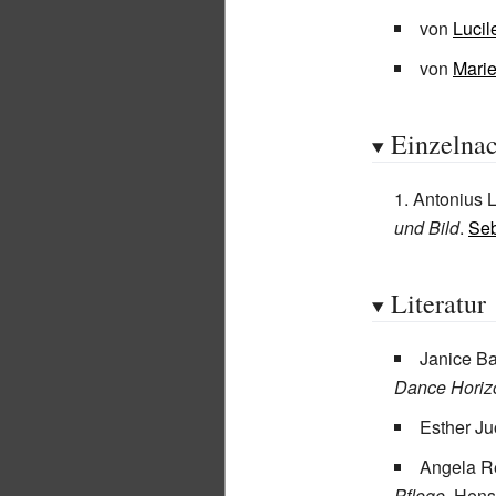
von
Lucil
von
Marie
Einzelna
Antonius L
und Bild
.
Seb
Literatur
Janice Ba
Dance Horiz
Esther J
Angela R
Pflege
. Hens