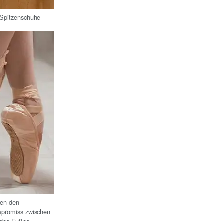
 Spitzenschuhe
len den
promiss zwischen
 des Fußes