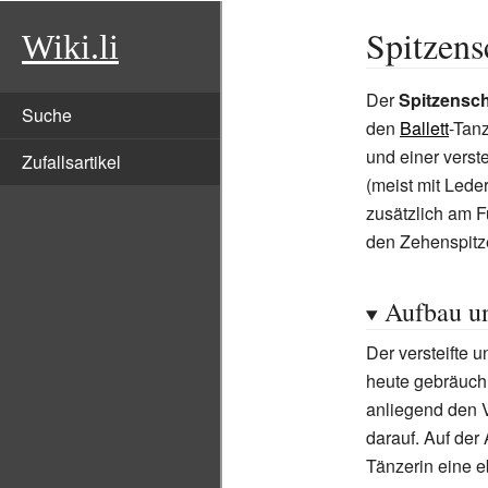
Spitzen
Wiki.li
Der
Spitzensc
Suche
den
Ballett
-Tan
und einer verst
Zufallsartikel
(meist mit Lede
zusätzlich am F
den Zehenspitz
Aufbau u
Der versteifte 
heute gebräuch
anliegend den V
darauf. Auf der
Tänzerin eine eb