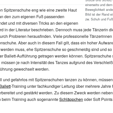
einerseits und dem 
Beweglichkeit andere
tzen Spitzenschuhe eng wie eine zweite Haut
Bild ist der Rand 
an den zum eigenen Fuß passenden
zw. Schuh und Fuß 
ndet und mit diversen Tricks an den eigenen
rd in der Literatur beschrieben. Dennoch muss jede Tänzerin die
urch Probieren herausfinden. Viele professionelle Tänzerinnen
zenschuhe. Aber auch in diesem Fall gilt, dass ein hoher Aufwan
rt werden muss, ehe Spitzenschuhe so geschmeidig sind und so
ner Ballett-Aufführung getragen werden können. Spitzenschuhe 
 müssen je nach Intensität des Tanzes aufgrund des Verschlei
fführung gewechselt werden.
ll und gefahrlos mit Spitzenschuhen tanzen zu können, müssen
Ballett
-Training unter fachkundiger Leitung über mehrere Jahre
orbereitet und gestärkt werden. Zu diesem Zweck werden neben
 beim Training auch sogenannte
Schläppchen
oder Soft Points