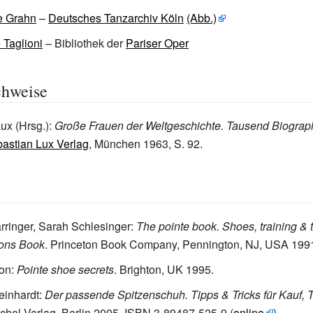
e Grahn
–
Deutsches Tanzarchiv Köln
(Abb.)
 Taglioni
– Bibliothek der
Pariser Oper
chweise
ux (Hrsg.):
Große Frauen der Weltgeschichte. Tausend Biograph
astian Lux Verlag
, München 1963, S. 92.
rringer, Sarah Schlesinger
:
The pointe book. Shoes, training & 
ons Book
.
Princeton Book Company
, Pennington, NJ, USA 199
uon
:
Pointe shoe secrets
. Brighton, UK 1995.
einhardt
:
Der passende Spitzenschuh. Tipps & Tricks für Kauf, 
chel-Verlag, Berlin 2005,
ISBN 3-89487-525-9
(
online
).