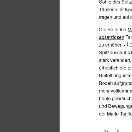
Sohle des Spitz
Tänzerin ihr K
tragen und auf 
Die Ballerina
M
absatzlosen
Tan
zu erhöhen.
D
Spitzenschuhs 
stark verändert.
erheblich breit
Ballett angestr
Boden aufgrund
mehr vollkommen
heute gebräuch
und Bewegungen
der
Marie Tagli