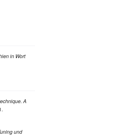
ien in Wort
technique. A
1.
Tuning und