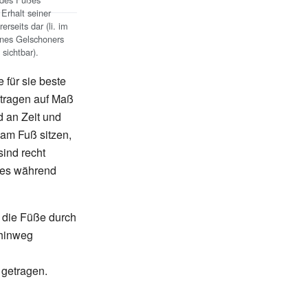
Erhalt seiner
rseits dar (li. im
eines Gelschoners
sichtbar).
 für sie beste
 tragen auf Maß
d an Zeit und
 am Fuß sitzen,
sind recht
ßes während
 die Füße durch
 hinweg
 getragen.