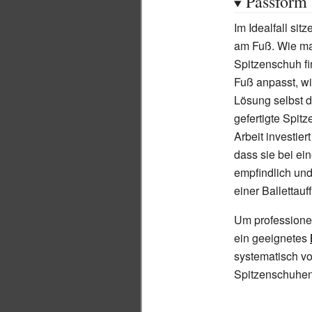
Passform
Im Idealfall si
am Fuß. Wie m
Spitzenschuh fi
Fuß anpasst, wi
Lösung selbst d
gefertigte Spit
Arbeit investie
dass sie bei ei
empfindlich und
einer Ballettau
Um professione
ein geeignetes
systematisch v
Spitzenschuhen