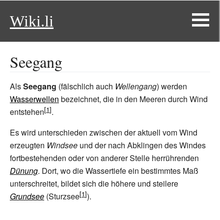
Wiki.li
Seegang
Als
Seegang
(fälschlich auch
Wellengang
) werden
Wasserwellen
bezeichnet, die in den Meeren durch Wind
entstehen
.
Es wird unterschieden zwischen der aktuell vom Wind
erzeugten
Windsee
und der nach Abklingen des Windes
fortbestehenden oder von anderer Stelle herrührenden
Dünung
. Dort, wo die Wassertiefe ein bestimmtes Maß
unterschreitet, bildet sich die höhere und steilere
Grundsee
(Sturzsee
).