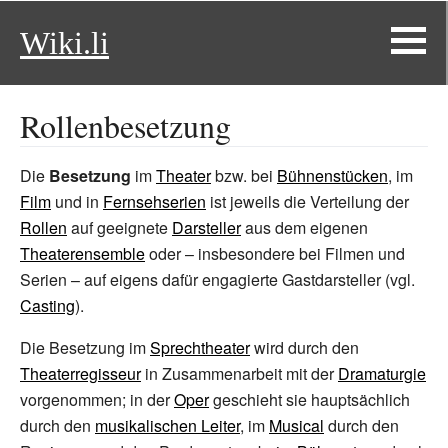
Wiki.li
Rollenbesetzung
Die
Besetzung
im
Theater
bzw. bei
Bühnenstücken
, im
Film
und in
Fernsehserien
ist jeweils die Verteilung der
Rollen
auf geeignete
Darsteller
aus dem eigenen
Theaterensemble
oder – insbesondere bei Filmen und
Serien – auf eigens dafür engagierte Gastdarsteller (vgl.
Casting
).
Die Besetzung im
Sprechtheater
wird durch den
Theaterregisseur
in Zusammenarbeit mit der
Dramaturgie
vorgenommen; in der
Oper
geschieht sie hauptsächlich
durch den
musikalischen Leiter
, im
Musical
durch den