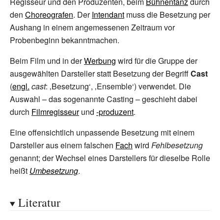
Regisseur und den Produzenten, beim
Bühnentanz
durch
den
Choreografen
. Der
Intendant
muss die Besetzung per
Aushang in einem angemessenen Zeitraum vor
Probenbeginn bekanntmachen.
Beim Film und in der
Werbung
wird für die Gruppe der
ausgewählten Darsteller statt Besetzung der Begriff
Cast
(
engl.
cast
: ‚Besetzung‘, ‚Ensemble‘) verwendet. Die
Auswahl – das sogenannte Casting – geschieht dabei
durch
Filmregisseur
und
-produzent
.
Eine offensichtlich unpassende Besetzung mit einem
Darsteller aus einem falschen
Fach
wird
Fehlbesetzung
genannt; der Wechsel eines Darstellers für dieselbe Rolle
heißt
Umbesetzung
.
Literatur