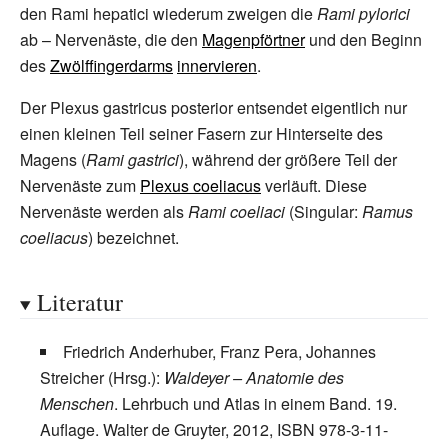
den Rami hepatici wiederum zweigen die
Rami pylorici
ab – Nervenäste, die den
Magenpförtner
und den Beginn
des
Zwölffingerdarms
innervieren
.
Der Plexus gastricus posterior entsendet eigentlich nur
einen kleinen Teil seiner Fasern zur Hinterseite des
Magens (
Rami gastrici
), während der größere Teil der
Nervenäste zum
Plexus coeliacus
verläuft. Diese
Nervenäste werden als
Rami coeliaci
(Singular:
Ramus
coeliacus
) bezeichnet.
Literatur
Friedrich Anderhuber, Franz Pera, Johannes
Streicher (Hrsg.)
:
Waldeyer – Anatomie des
Menschen
. Lehrbuch und Atlas in einem Band. 19.
Auflage. Walter de Gruyter, 2012,
ISBN 978-3-11-