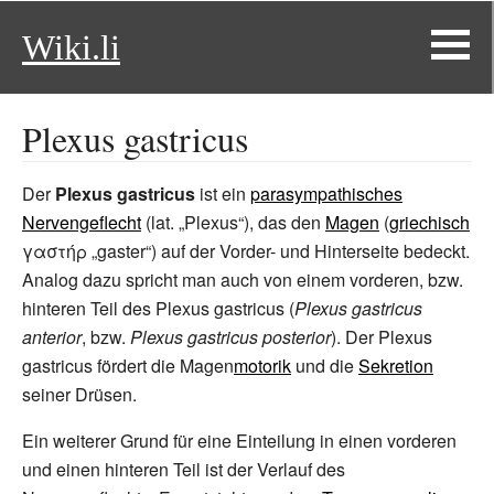
Wiki.li
Plexus gastricus
Der
Plexus gastricus
ist ein
parasympathisches
Nervengeflecht
(lat. „Plexus“), das den
Magen
(
griechisch
γαστήρ „gaster“) auf der Vorder- und Hinterseite bedeckt.
Analog dazu spricht man auch von einem vorderen, bzw.
hinteren Teil des Plexus gastricus (
Plexus gastricus
anterior
, bzw.
Plexus gastricus posterior
). Der Plexus
gastricus fördert die Magen
motorik
und die
Sekretion
seiner Drüsen.
Ein weiterer Grund für eine Einteilung in einen vorderen
und einen hinteren Teil ist der Verlauf des