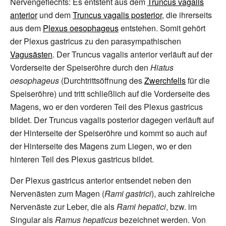
Nervengeflechts: Es entsteht aus dem
Truncus vagalis
anterior
und dem
Truncus vagalis posterior
, die ihrerseits
aus dem
Plexus oesophageus
entstehen. Somit gehört
der Plexus gastricus zu den parasympathischen
Vagusästen
. Der Truncus vagalis anterior verläuft auf der
Vorderseite der Speiseröhre durch den
Hiatus
oesophageus
(Durchtrittsöffnung des
Zwerchfells
für die
Speiseröhre) und tritt schließlich auf die Vorderseite des
Magens, wo er den vorderen Teil des Plexus gastricus
bildet. Der Truncus vagalis posterior dagegen verläuft auf
der Hinterseite der Speiseröhre und kommt so auch auf
der Hinterseite des Magens zum Liegen, wo er den
hinteren Teil des Plexus gastricus bildet.
Der Plexus gastricus anterior entsendet neben den
Nervenästen zum Magen (
Rami gastrici
), auch zahlreiche
Nervenäste zur Leber, die als
Rami hepatici
, bzw. im
Singular als
Ramus hepaticus
bezeichnet werden. Von