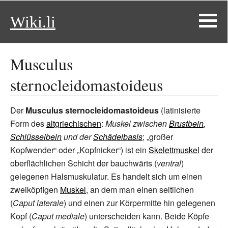
Wiki.li
Musculus
sternocleidomastoideus
Der
Musculus sternocleidomastoideus
(latinisierte
Form des
altgriechischen
:
Muskel zwischen
Brustbein
,
Schlüsselbein
und der
Schädelbasis
; „großer
Kopfwender“ oder „Kopfnicker“) ist ein
Skelettmuskel
der
oberflächlichen Schicht der bauchwärts (
ventral
)
gelegenen Halsmuskulatur. Es handelt sich um einen
zweiköpfigen
Muskel
, an dem man einen seitlichen
(
Caput laterale
) und einen zur Körpermitte hin gelegenen
Kopf (
Caput mediale
) unterscheiden kann. Beide Köpfe