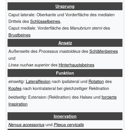
Ursprung
Caput laterale: Oberkante und Vorderfläche des medialen
Drittels des
Schlüsselbeines
,
Caput mediale: Vorderfläche des
des
Manubrium sterni
Brustbeines
Ansatz
Außenseite des
des
Schläfenbeines
Processus mastoideus
und
des
Hinterhauptsbeines
Linea nuchae superior
Funktion
Lateralflexion
nach ipsilateral und
Rotation
des
einseitig:
Kopfes
nach kontralateral bei gleichzeitiger Reklination
Extension (Reklination) des Halses und
forcierte
beidseitig:
Inspiration
Innervation
und
Nervus accessorius
Plexus cervicalis