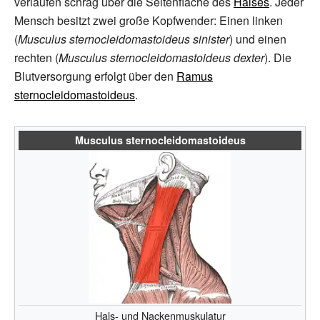
verlaufen schräg über die Seitenfläche des
Halses
. Jeder
Mensch besitzt zwei große Kopfwender: Einen linken
(
Musculus sternocleidomastoideus sinister
) und einen
rechten (
Musculus sternocleidomastoideus dexter
). Die
Blutversorgung erfolgt über den
Ramus
sternocleidomastoideus
.
Musculus sternocleidomastoideus
Hals- und Nackenmuskulatur