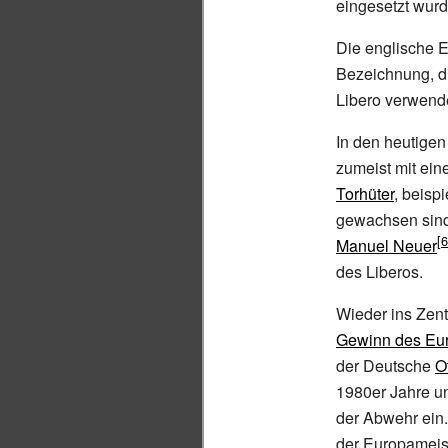
eingesetzt wurd
Die englische E
Bezeichnung, di
Libero verwend
In den heutigen
zumeist mit ein
Torhüter
, beisp
gewachsen sind
Manuel Neuer
des Liberos.
Wieder ins Zent
Gewinn des Eur
der Deutsche
O
1980er Jahre un
der Abwehr ein
der Europameist