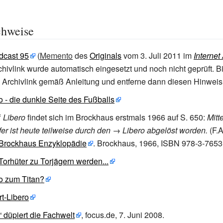
chweise
cast 95
(
Memento
des
Originals
vom 3. Juli 2011 im
Internet
hivlink wurde automatisch eingesetzt und noch nicht geprüft. Bi
d Archivlink gemäß Anleitung und entferne dann diesen Hinweis
 - die dunkle Seite des Fußballs
f
Libero
findet sich im Brockhaus erstmals 1966 auf S. 650:
Mitt
fer ist heute teilweise durch den → Libero abgelöst worden.
(
F.
Brockhaus Enzyklopädie
. Brockhaus,
1966, ISBN 978-3-7653
orhüter zu Torjägern werden...
o zum Titan?
t-Libero
 düpiert die Fachwelt
, focus.de, 7. Juni 2008.