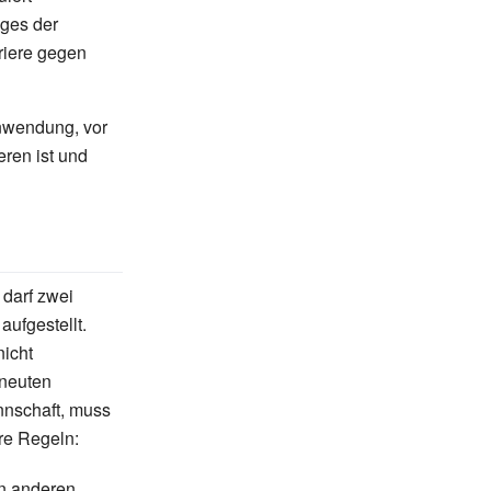
lges der
rriere gegen
Anwendung, vor
eren ist und
 darf zwei
aufgestellt.
nicht
rneuten
nnschaft, muss
re Regeln:
en anderen