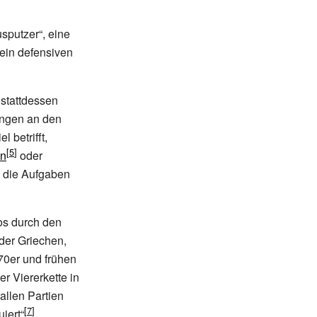
sputzer“, eine
ein defensiven
 stattdessen
ungen an den
 betrifft,
nn
oder
die Aufgaben
os durch den
der Griechen,
70er und frühen
r Viererkette in
allen Partien
iert“