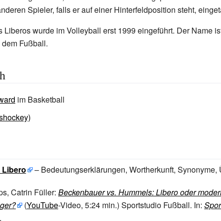
nderen Spieler, falls er auf einer Hinterfeldposition steht, eing
s Liberos wurde im Volleyball erst 1999 eingeführt. Der Name is
 dem Fußball.
ch
rward
im Basketball
ishockey)
 Libero
– Bedeutungserklärungen, Wortherkunft, Synonyme,
ps, Catrin Füller:
Beckenbauer vs. Hummels: Libero oder moder
iger?
(
YouTube
-Video, 5:24
min.)
Sportstudio Fußball.
In:
Spor
.