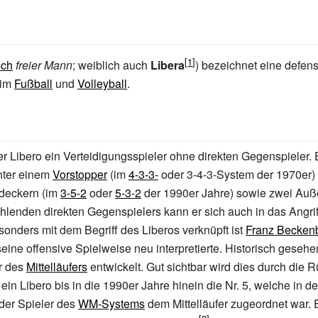
sch
freier Mann
; weiblich auch
Libera
) bezeichnet eine defen
 im
Fußball
und
Volleyball
.
er Libero ein Verteidigungsspieler ohne direkten Gegenspieler. E
nter einem
Vorstopper
(im
4-3-3-
oder 3-4-3-System der 1970er)
deckern (im
3-5-2
oder
5-3-2
der 1990er Jahre) sowie zwei Auße
hlenden direkten Gegenspielers kann er sich auch in das Angrif
sonders mit dem Begriff des Liberos verknüpft ist
Franz Becken
eine offensive Spielweise neu interpretierte. Historisch gesehen
r des
Mittelläufers
entwickelt. Gut sichtbar wird dies durch di
g ein Libero bis in die 1990er Jahre hinein die Nr. 5, welche in de
er Spieler des
WM-Systems
dem Mittelläufer zugeordnet war. 