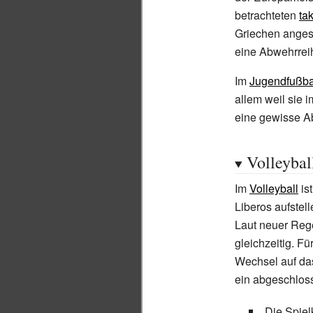
betrachteten
ta
Griechen ange
eine Abwehrreih
Im
Jugendfußba
allem weil sie 
eine gewisse Ab
Volleybal
Im
Volleyball
ist
Liberos aufstell
Laut neuer Rege
gleichzeitig. F
Wechsel auf da
ein abgeschloss
Die Spiel