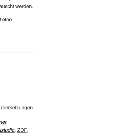
etauscht werden.
t eine
 Übersetzungen
ner
tstudio
.
ZDF
,