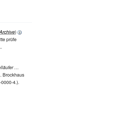
 Archive
)
tte prüfe
.
.
elläufer …
A. Brockhaus
-0000-4.
).