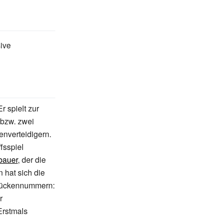
sive
r spielt zur
 bzw. zwei
nverteidigern.
fsspiel
bauer
, der die
 hat sich die
e Rückennummern:
r
Erstmals