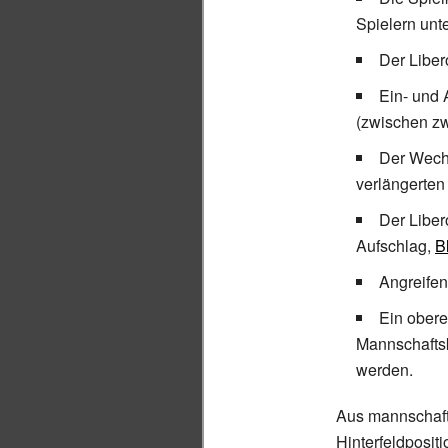
Spielern unt
Der Liber
Ein- und 
(zwischen zw
Der Wechs
verlängerten 
Der Liber
Aufschlag,
B
Angreifen
Ein obere
Mannschaftsk
werden.
Aus mannschafts
Hinterfeldposit