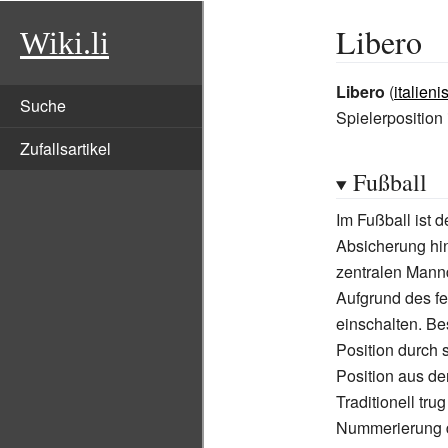
Libero
Wiki.li
Libero
(
italieni
Suche
Spielerposition
Zufallsartikel
Fußball
Im Fußball ist d
Absicherung hi
zentralen Mann
Aufgrund des fe
einschalten. Be
Position durch s
Position aus de
Traditionell tru
Nummerierung d