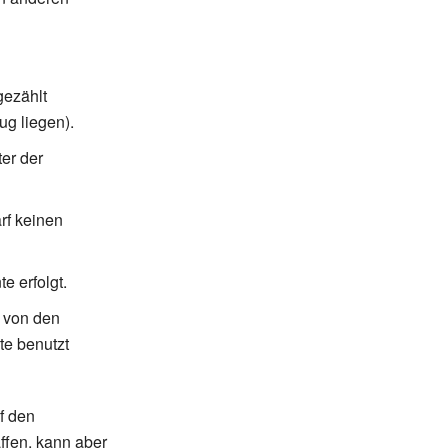
gezählt
g liegen).
ter der
rf keinen
e erfolgt.
f von den
te benutzt
f den
ffen, kann aber