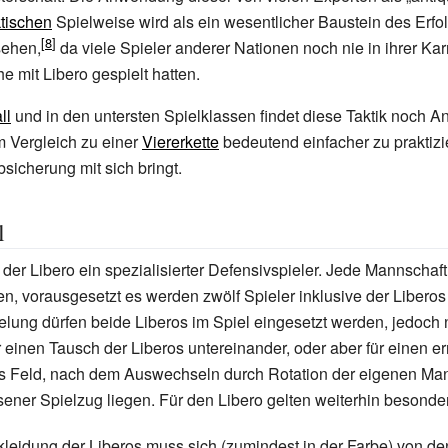
ktischen
Spielweise wird als ein wesentlicher Baustein des Erfo
sehen,
da viele Spieler anderer Nationen noch nie in ihrer Ka
e mit Libero gespielt hatten.
ll
und in den untersten Spielklassen findet diese Taktik noch 
im Vergleich zu einer
Viererkette
bedeutend einfacher zu praktizi
sicherung mit sich bringt.
l
 der Libero ein spezialisierter Defensivspieler. Jede Mannschaft
en, vorausgesetzt es werden zwölf Spieler inklusive der Liberos 
lung dürfen beide Liberos im Spiel eingesetzt werden, jedoch 
ür einen Tausch der Liberos untereinander, oder aber für einen e
s Feld, nach dem Auswechseln durch Rotation der eigenen Ma
ener Spielzug liegen. Für den Libero gelten weiterhin besonde
kleidung der Liberos muss sich (zumindest in der Farbe) von d