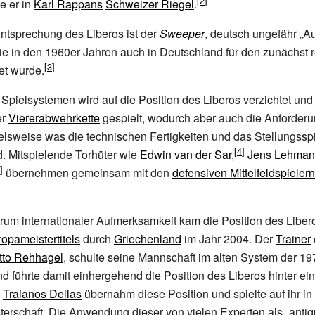
e er in
Karl Rappans
Schweizer Riegel
.
ntsprechung des Liberos ist der
Sweeper
, deutsch ungefähr „Au
e in den 1960er Jahren auch in Deutschland für den zunächst r
et wurde.
 Spielsystemen wird auf die Position des Liberos verzichtet und
er
Viererabwehrkette
gespielt, wodurch aber auch die Anforder
ielsweise was die technischen Fertigkeiten und das Stellungsspiel
. Mitspielende Torhüter wie
Edwin van der Sar
,
Jens Lehma
übernehmen gemeinsam mit den
defensiven Mittelfeldspielern
rum internationaler Aufmerksamkeit kam die Position des Liber
opameistertitels
durch
Griechenland
im Jahr 2004. Der
Trainer
tto Rehhagel
, schulte seine Mannschaft im alten System der 19
d führte damit einhergehend die Position des Liberos hinter eine
.
Traianos Dellas
übernahm diese Position und spielte auf ihr in 
erschaft. Die Anwendung dieser von vielen Experten als „antiqu