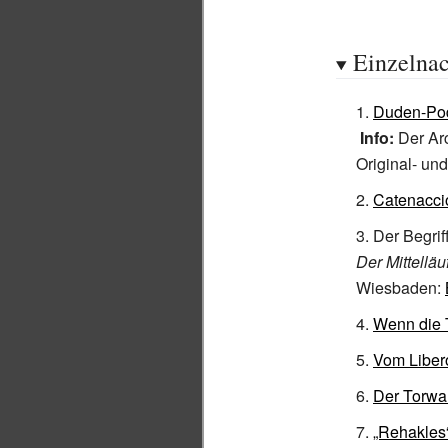
Einzelna
Duden-Pod
Info:
Der Arc
Original- un
Catenaccio
Der Begrif
Der Mittelläu
Wiesbaden:
Wenn die T
Vom Liber
Der Torwar
„Rehakles“