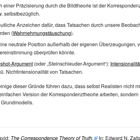
 einer Präzisierung durch die Bildtheorie ist der Korresponden
w. selbstbezüglich.
eutliche Anzeichen dafür, dass Tatsachen durch unsere Beobach
rden (
Wahrnehmungstäuschung
).
eine neutrale Position außerhalb der eigenen Überzeugungen, 
ereinstimmung überprüfen könnte.
gshot-Argument
(oder „Steinschleuder-Argument“):
Intensionalitä
. Nichtintensionalität von Tatsachen.
inige dieser Gründe führen dazu, dass selbst Realisten nicht m
infachen Version der Korrespondenztheorie arbeiten, sondern 
s Grundmodells.
vid:
The Correspondence Theory of Truth.
In: Edward N. Zalta