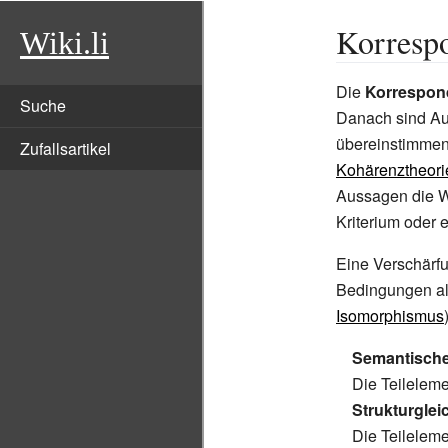
Korresp
Wiki.li
Die
Korrespon
Suche
Danach sind Au
übereinstimmen 
Zufallsartikel
Kohärenztheori
Aussagen die W
Kriterium oder 
Eine Verschärfu
Bedingungen al
Isomorphismus
Semantische
Die Teilelem
Strukturglei
Die Teilelem