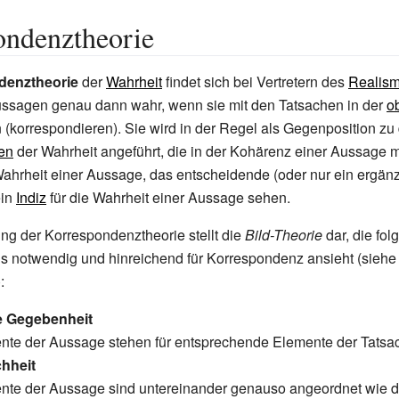
ondenztheorie
denztheorie
der
Wahrheit
findet sich bei Vertretern des
Realis
ssagen genau dann wahr, wenn sie mit den Tatsachen in der
o
(korrespondieren). Sie wird in der Regel als Gegenposition zu
en
der Wahrheit angeführt, die in der Kohärenz einer Aussage 
ahrheit einer Aussage, das entscheidende (oder nur ein ergän
ein
Indiz
für die Wahrheit einer Aussage sehen.
ng der Korrespondenztheorie stellt die
Bild-Theorie
dar, die fo
s notwendig und hinreichend für Korrespondenz ansieht (siehe
):
 Gegebenheit
ente der Aussage stehen für entsprechende Elemente der Tatsa
chheit
ente der Aussage sind untereinander genauso angeordnet wie d