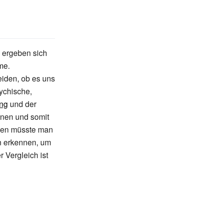
 ergeben sich
me.
eiden, ob es uns
sychische,
ng
und der
nen und somit
men müsste man
n erkennen, um
 Vergleich ist