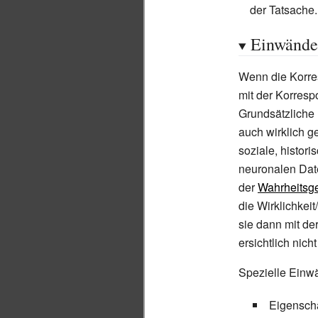
der Tatsache.
Einwände
Wenn die Korres
mit der Korresp
Grundsätzlich
auch wirklich g
soziale, histor
neuronalen Dat
der
Wahrheitsge
die Wirklichkei
sie dann mit de
ersichtlich nich
Spezielle Einw
Eigenscha