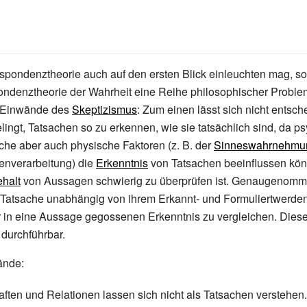
pondenztheorie auch auf den ersten Blick einleuchten mag, so
ondenztheorie der Wahrheit eine Reihe philosophischer Proble
e Einwände des
Skeptizismus
: Zum einen lässt sich nicht entsch
elingt, Tatsachen so zu erkennen, wie sie tatsächlich sind, da p
ische aber auch physische Faktoren (z.
B. der
Sinneswahrnehmu
enverarbeitung) die
Erkenntnis
von Tatsachen beeinflussen kön
halt
von Aussagen schwierig zu überprüfen ist. Genaugenom
t/Tatsache unabhängig von ihrem Erkannt- und Formuliertwerde
r in eine Aussage gegossenen Erkenntnis zu vergleichen. Dieser
t durchführbar.
ände:
ften und Relationen lassen sich nicht als Tatsachen verstehen.