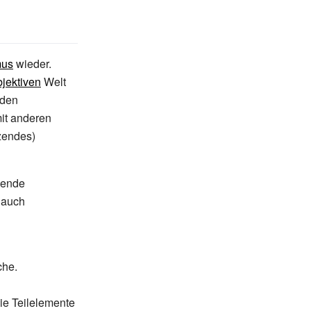
mus
wieder.
bjektiven
Welt
 den
mit anderen
zendes)
lgende
 auch
che.
ie Teilelemente