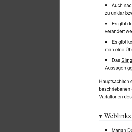
Auch nach
zu unklar bz
Es gibt d
verändert we
Es gibt k
man eine Üb
Das
Slin
Aussagen ggü
Hauptsächlich e
beschriebenen e
Variationen de
Weblinks
Marian Da