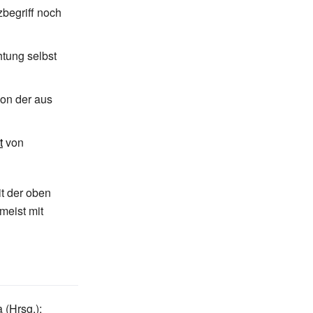
zbegriff noch
tung selbst
von der aus
t
von
it der oben
meist mit
 (Hrsg.):