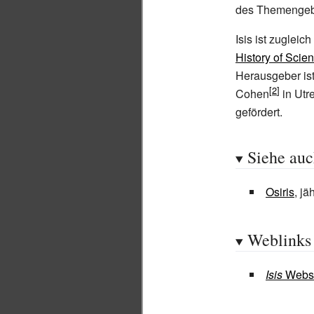
des Themengeb
Isis ist zugleich
History of Scie
Herausgeber ist
Cohen
in Utre
gefördert.
Siehe au
Osiris
, j
Weblinks
Isis
Webse