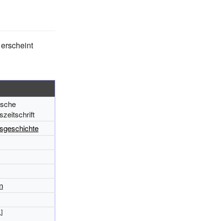
 erscheint
ische
zeitschrift
sgeschichte
n