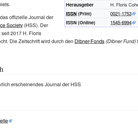
iets.
Herausgeber
H. Floris Coh
ISSN
(Print)
0021-1753
 das offizielle Journal der
ISSN (Online)
1545-6994
nce Society
(HSS). Der
 seit 2017 H. Floris
cht. Die Zeitschrift wird durch den
Dibner-Fonds
(Dibner Fund)
f
ch
ährlich erscheinendes Journal der HSS
ite