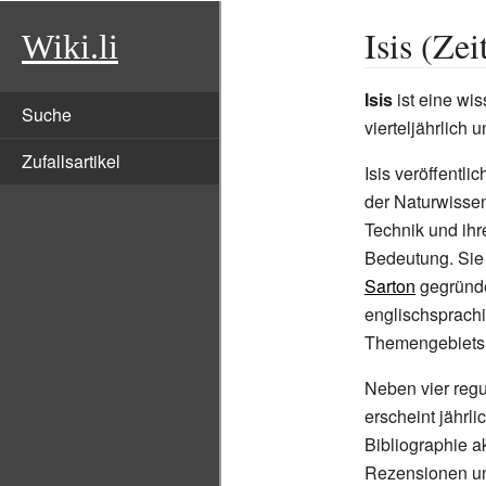
Isis (Zei
Wiki.li
Isis
ist eine wis
Suche
vierteljährlich 
Zufallsartikel
Isis veröffentli
der Naturwisse
Technik und ihr
Bedeutung. Sie
Sarton
gegründet
englischsprachi
Themengebiets
Neben vier reg
erscheint jährl
Bibliographie a
Rezensionen und