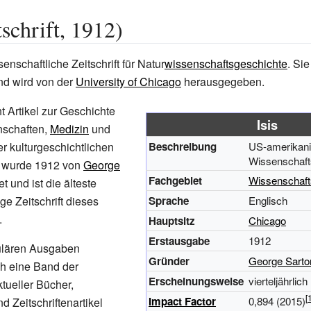
tschrift, 1912)
senschaftliche Zeitschrift für Natur
wissenschaftsgeschichte
. Sie
und wird von der
University of Chicago
herausgegeben.
cht Artikel zur Geschichte
Isis
nschaften,
Medizin
und
er kulturgeschichtlichen
Beschreibung
US-amerikan
Wissenschafts
 wurde 1912 von
George
Fachgebiet
Wissenschaft
 und ist die älteste
ge Zeitschrift dieses
Sprache
Englisch
.
Hauptsitz
Chicago
Erstausgabe
1912
ulären Ausgaben
Gründer
George Sarto
ich eine Band der
Erscheinungsweise
vierteljährlich
ktueller Bücher,
Impact Factor
0,894
(2015)
 Zeitschriftenartikel