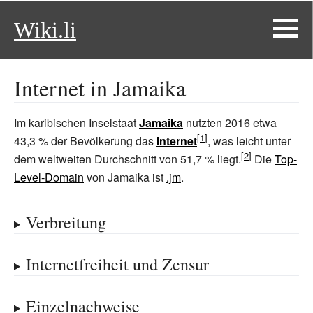
Wiki.li
Internet in Jamaika
Im karibischen Inselstaat
Jamaika
nutzten 2016 etwa
43,3
% der Bevölkerung das
Internet
, was leicht unter
dem weltweiten Durchschnitt von 51,7
% liegt.
Die
Top-
Level-Domain
von Jamaika ist
.jm
.
Verbreitung
Internetfreiheit und Zensur
Einzelnachweise