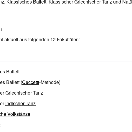
nz
,
Klassisches Ballett
, Klassischer Griechischer Tanz und Natü
n
t aktuell aus folgenden 12 Fakultäten:
es Ballett
s Ballett (
Ceccetti
-Methode)
er Griechischer Tanz
her
Indischer Tanz
che Volkstänze
z