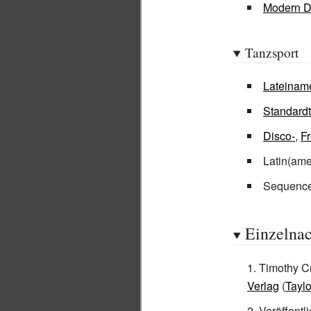
Modern 
Tanzsport
Lateinam
Standard
Disco-
,
Fr
Latin(ame
Sequence
Einzelna
Timothy C
Verlag
(
Taylo
Veröffent