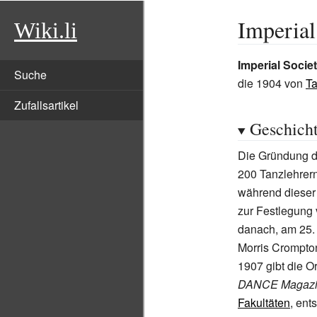
Imperial
Wiki.li
Imperial Socie
Suche
die 1904 von
Ta
Zufallsartikel
Geschich
Die Gründung de
200 Tanzlehrer
während dieser
zur Festlegung
danach, am 25.
Morris Crompton
1907 gibt die 
DANCE Magaz
Fakultäten
, ent