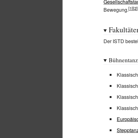
Gesellschaftsta
Bewegung.
Fakultäte
Der ISTD besteh
Bühnentanz
Klassisch
Klassische
Klassisch
Klassisc
Europäis
Stepptan