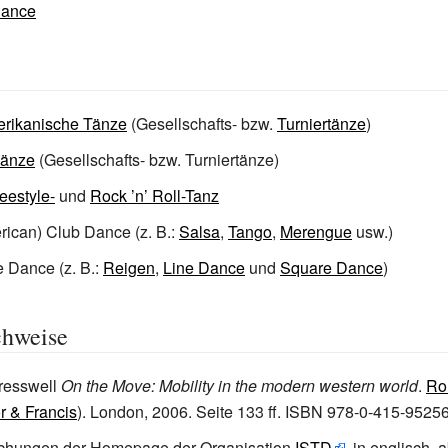
Dance
erikanische Tänze
(Gesellschafts- bzw.
Turniertänze
)
tänze
(Gesellschafts- bzw. Turniertänze)
eestyle-
und
Rock ’n’ Roll-Tanz
rican) Club Dance (z.
B.:
Salsa
,
Tango
,
Merengue
usw.)
 Dance (z.
B.:
Reigen
,
Line Dance
und
Square Dance
)
chweise
resswell
On the Move: Mobility in the modern western world
.
Ro
r & Francis
). London, 2006. Seite 133 ff. ISBN 978-0-415-95256
lichungen der Homepage der Organisation
ISTD
, in englisch,