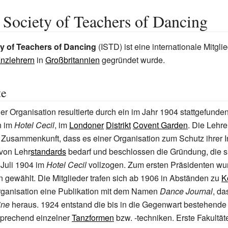
 Society of Teachers of Dancing
ty of Teachers of Dancing
(ISTD) ist eine internationale Mitgli
nzlehrern
in
Großbritannien
gegründet wurde.
te
r Organisation resultierte durch ein im Jahr 1904 stattgefunde
n im
Hotel Cecil
, im
Londoner
Distrikt
Covent Garden
. Die Lehre
 Zusammenkunft, dass es einer Organisation zum Schutz ihrer 
 von Lehr
standards
bedarf und beschlossen die Gründung, die si
 Juli 1904 im
Hotel Cecil
vollzogen. Zum ersten Präsidenten wu
 gewählt. Die Mitglieder trafen sich ab 1906 in Abständen zu
K
Organisation eine Publikation mit dem Namen
Dance Journal
, da
ine
heraus. 1924 entstand die bis in die Gegenwart bestehende 
sprechend einzelner
Tanzformen
bzw. -techniken. Erste Fakultät