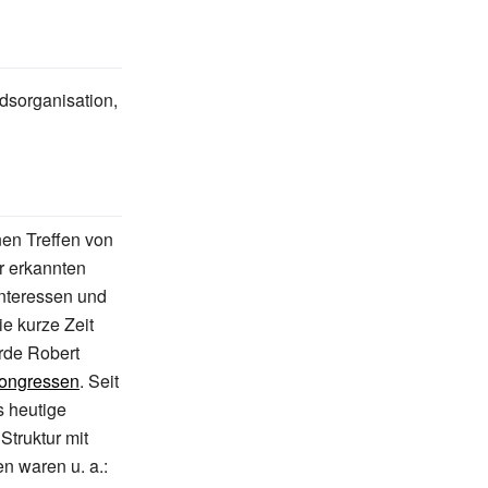
edsorganisation,
nen Treffen von
r erkannten
Interessen und
e kurze Zeit
rde Robert
ongressen
. Seit
s heutige
Struktur mit
en waren u.
a.: