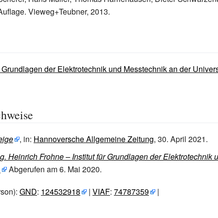
Auflage. Vieweg+Teubner, 2013.
für Grundlagen der Elektrotechnik und Messtechnik an der Univers
chweise
eige
, in:
Hannoversche Allgemeine Zeitung
, 30. April 2021.
Ing. Heinrich Frohne – Institut für Grundlagen der Elektrotechnik 
.
Abgerufen am 6.
Mai 2020
.
rson):
GND
:
124532918
|
VIAF
:
74787359
|