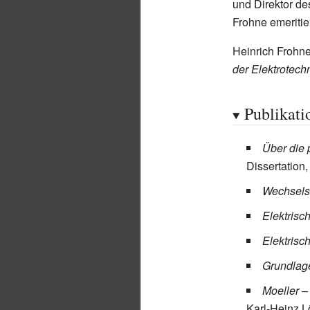
und Direktor des
Frohne emeritier
Heinrich Frohn
der Elektrotech
Publikati
Über die
Dissertation
Wechsels
Elektrisc
Elektrisc
Grundlage
Moeller –
Karl-Heinz L