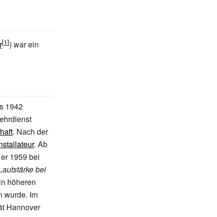
r
) war ein
is 1942
ehrdienst
haft
. Nach der
nstallateur
. Ab
 er 1959 bei
autstärke bei
 in höheren
n wurde. Im
tät Hannover