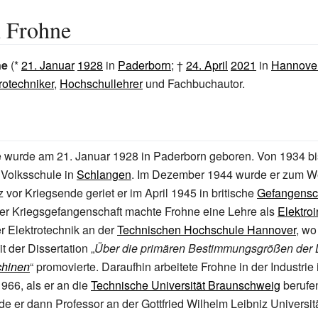
h Frohne
ne
(*
21. Januar
1928
in
Paderborn
; †
24. April
2021
in
Hannove
rotechniker
,
Hochschullehrer
und Fachbuchautor.
e wurde am 21. Januar 1928 in Paderborn geboren. Von 1934 b
 Volksschule in
Schlangen
. Im Dezember 1944 wurde er zum W
 vor Kriegsende geriet er im April 1945 in britische
Gefangensc
er Kriegsgefangenschaft machte Frohne eine Lehre als
Elektroi
er Elektrotechnik an der
Technischen Hochschule Hannover
, wo
t der Dissertation „
Über die primären Bestimmungsgrößen der L
hinen
“ promovierte. Daraufhin arbeitete Frohne in der Industrie
1966, als er an die
Technische Universität Braunschweig
berufe
e er dann Professor an der Gottfried Wilhelm Leibniz Universi