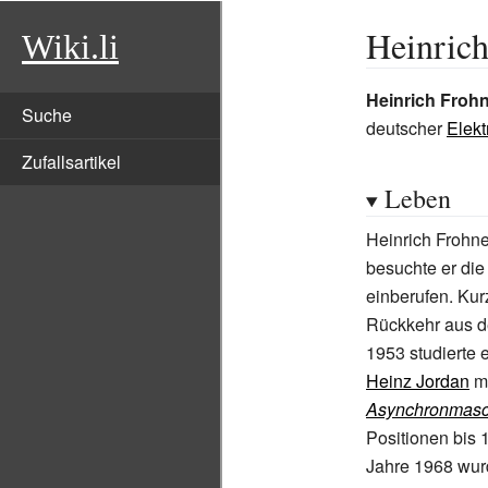
Heinric
Wiki.li
Heinrich Froh
Suche
deutscher
Elekt
Zufallsartikel
Leben
Heinrich Frohn
besuchte er die
einberufen. Kurz
Rückkehr aus d
1953 studierte 
Heinz Jordan
mi
Asynchronmasc
Positionen bis 
Jahre 1968 wurd