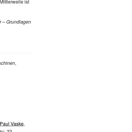
ittlerweile ist
r – Grundlagen
schinen
,
Paul Vaske
,
u. 23.