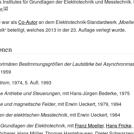
 Institutes für Grundlagen der Elektrotechnik und Messtechnik. M
t.
e war als
Co-Autor
an dem Elektrotechnik-Standardwerk „
Moelle
nik
“ beteiligt, welches 2013 in der 23. Auflage verlegt wurde.
onen
 primären Bestimmungsgrößen der Lautstärke bei Asynchronma
, 1959
trom
, 1974, 5. Aufl. 1993
he Antriebe und Steuerungen
, mit Hans-Jürgen Bederke, 1975
he und magnetische Felder
, mit Erwin Ueckert, 1979, 1994
n der elektrischen Messtechnik
, mit Erwin Ueckert, 1984
 Grundlagen der Elektrotechnik
, mit
Franz Moeller
,
Hans Fricke
,
öcherer, Hans Müller, Thomas Harriehausen, Dieter Schwarzena