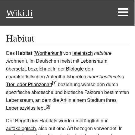
Wiki.li
Habitat
Das
Habitat
(
Wortherkunft
von
lateinisch
habitare
‚
wohnen
‘
), im Deutschen meist mit
Lebensraum
übersetzt, bezeichnet in der
Biologie
den
charakteristischen Aufenthaltsbereich
einer bestimmten
Tier- oder Pflanzenart
beziehungsweise den durch
spezifische abiotische und biotische Faktoren bestimmten
Lebensraum, an dem die Art in einem Stadium ihres
Lebenszyklus
lebt.
Der Begriff des Habitats wurde ursprünglich nur
autökologisch
, also auf eine Art bezogen verwendet. In