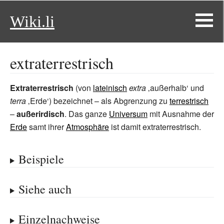
Wiki.li
extraterrestrisch
Extraterrestrisch
(von
lateinisch
extra
‚außerhalb‘ und
terra
‚Erde‘) bezeichnet – als Abgrenzung zu
terrestrisch
–
außerirdisch
. Das ganze
Universum
mit Ausnahme der
Erde
samt ihrer
Atmosphäre
ist damit extraterrestrisch.
Beispiele
Siehe auch
Einzelnachweise