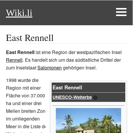
Wiki.li
East Rennell
East Rennell
ist eine Region der westpazifischen Insel
Rennell
. Es handelt sich um das südöstliche Drittel der
zum Inselstaat
Salomonen
gehörigen Insel.
1998 wurde die
East Rennell
Region mit einer
Fläche von 37.000
UNESCO-Welterbe
ha und einer drei
Meilen breiten Zone
im umliegenden
Meer in die Liste des