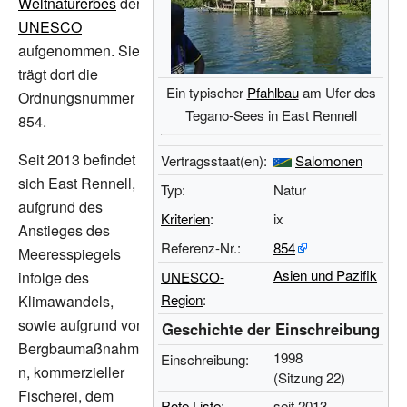
Weltnaturerbes
der
UNESCO
aufgenommen. Sie
trägt dort die
Ein typischer
Pfahlbau
am Ufer des
Ordnungsnummer
Tegano-Sees in East Rennell
854.
Seit 2013 befindet
Vertragsstaat(en):
Salomonen
sich East Rennell,
Typ:
Natur
aufgrund des
Kriterien
:
ix
Anstieges des
Referenz-Nr.:
854
Meeresspiegels
Asien und Pazifik
infolge des
UNESCO-
Region
:
Klimawandels,
sowie aufgrund von
Geschichte der Einschreibung
Bergbaumaßnahme
1998
Einschreibung:
n, kommerzieller
(Sitzung
22)
Fischerei, dem
Rote Liste
:
seit 2013