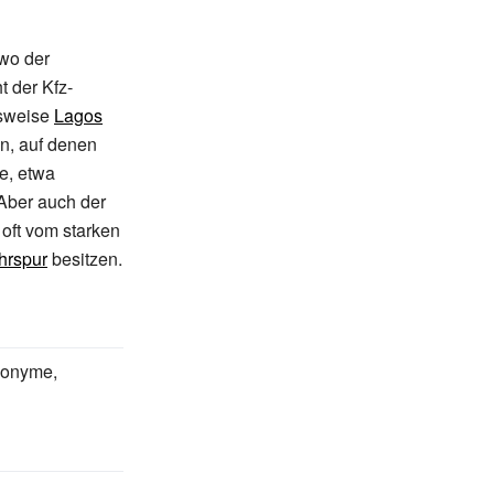
 wo der
 der Kfz-
lsweise
Lagos
n, auf denen
e, etwa
Aber auch der
 oft vom starken
hrspur
besitzen.
nonyme,