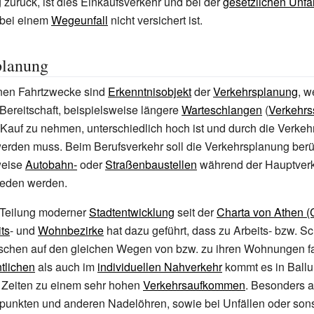
zurück, ist dies Einkaufsverkehr und bei der
gesetzlichen Unfa
r bei einem
Wegeunfall
nicht versichert ist.
planung
nen Fahrtzwecke sind
Erkenntnisobjekt
der
Verkehrsplanung
, w
Bereitschaft, beispielsweise längere
Warteschlangen
(
Verkehrs
 Kauf zu nehmen, unterschiedlich hoch ist und durch die Verke
werden muss. Beim Berufsverkehr soll die Verkehrsplanung berü
weise
Autobahn-
oder
Straßenbaustellen
während der Hauptverk
ieden werden.
e Teilung moderner
Stadtentwicklung
seit der
Charta von Athen 
ts
- und
Wohnbezirke
hat dazu geführt, dass zu Arbeits- bzw. S
schen auf den gleichen Wegen von bzw. zu ihren Wohnungen f
ntlichen
als auch im
individuellen Nahverkehr
kommt es in
Ball
 Zeiten zu einem sehr hohen
Verkehrsaufkommen
. Besonders 
punkten und anderen Nadelöhren, sowie bei Unfällen oder son