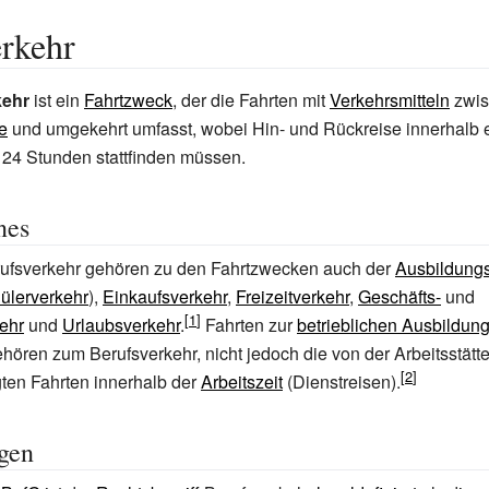
rkehr
kehr
ist ein
Fahrtzweck
, der die Fahrten mit
Verkehrsmitteln
zwi
te
und umgekehrt umfasst, wobei Hin- und Rückreise innerhalb 
 24 Stunden stattfinden müssen.
nes
fsverkehr gehören zu den Fahrtzwecken auch der
Ausbildung
ülerverkehr
),
Einkaufsverkehr
,
Freizeitverkehr
,
Geschäfts-
und
ehr
und
Urlaubsverkehr
.
Fahrten zur
betrieblichen Ausbildung
hören zum Berufsverkehr, nicht jedoch die von der Arbeitsstät
gten Fahrten innerhalb der
Arbeitszeit
(Dienstreisen).
gen