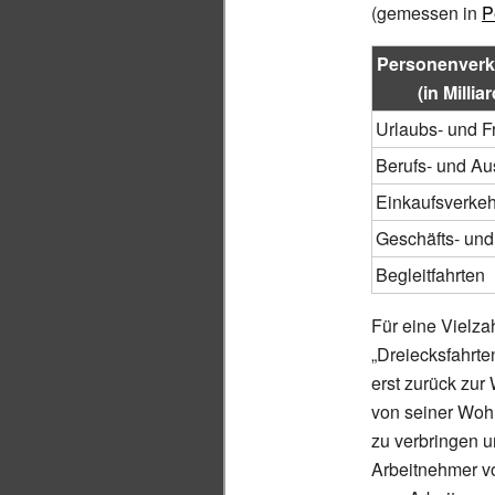
(gemessen in
P
Personenverk
(in Milli
Urlaubs- und Fr
Berufs- und Au
Einkaufsverkeh
Geschäfts- und
Begleitfahrten
Für eine Vielzah
„Dreiecksfahrte
erst zurück zu
von seiner Wohn
zu verbringen 
Arbeitnehmer vo