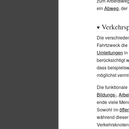
zum Arbeitsweg 
ein
Abweg
, de
Verkehrs
Die verschiede
Fahrtzweck die 
Umleitungen
in
berücksichtigt 
dass beispiels
möglichst verm
Die funktional
Bildungs-
,
Arbei
ende viele Men
Sowohl im
öffe
während dieser
Verkehrsknoten