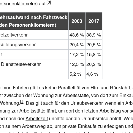
ersonenkilometer
) auf:
ehrsaufwand nach Fahrzweck
2003
2017
arden
Personenkilometern
)
eizeitverkehr
43,6
%
38,9
%
sbildungsverkehr
20,4
%
20,5
%
r
17,2
%
15,8
%
 Dienstreiseverkehr
12,5
%
20,2
%
5,2
%
4,6
%
l von Fahrten gibt es keine Parallelität von Hin- und Rückfahrt,
n“ zwischen der Wohnung zur Arbeitsstätte, von dort zum Eink
r Wohnung.
Das gilt auch für den Urlaubsverkehr, wenn ein Arb
ung zur Arbeitsstätte fährt, um dort den letzten
Arbeitstag
vor 
und nach der
Arbeitszeit
unmittelbar die Urlaubsreise antritt. Wei
n seinem Arbeitsweg ab, um private Einkäufe zu erledigen und