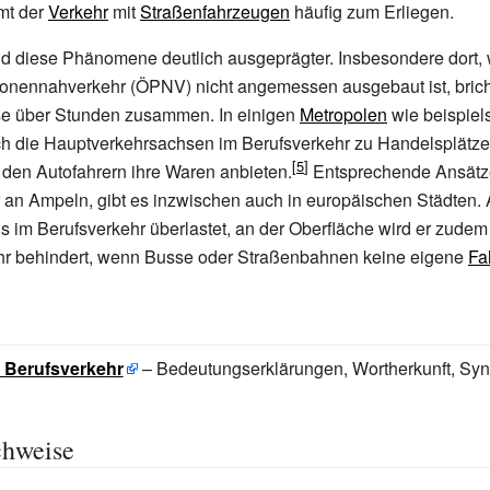
mt der
Verkehr
mit
Straßenfahrzeugen
häufig zum Erliegen.
ind diese Phänomene deutlich ausgeprägter. Insbesondere dort,
sonennahverkehr (ÖPNV) nicht angemessen ausgebaut ist, bricht
ise über Stunden zusammen. In einigen
Metropolen
wie beispie
ch die Hauptverkehrsachsen im Berufsverkehr zu Handelsplätze
den Autofahrern ihre Waren anbieten.
Entsprechende Ansätz
an Ampeln, gibt es inzwischen auch in europäischen Städten. 
s im Berufsverkehr überlastet, an der Oberfläche wird er zudem
ehr behindert, wenn Busse oder Straßenbahnen keine eigene
Fa
: Berufsverkehr
– Bedeutungserklärungen, Wortherkunft, Sy
chweise