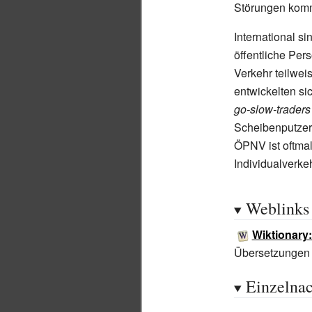
Störungen kom
International s
öffentliche Per
Verkehr teilwe
entwickelten si
go-slow-traders
Scheibenputzer 
ÖPNV ist oftmal
Individualverk
Weblinks
Wiktionary
Übersetzungen
Einzelna