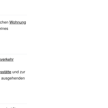
schen
Wohnung
eines
sverkehr
sstätte
und zur
te ausgehenden