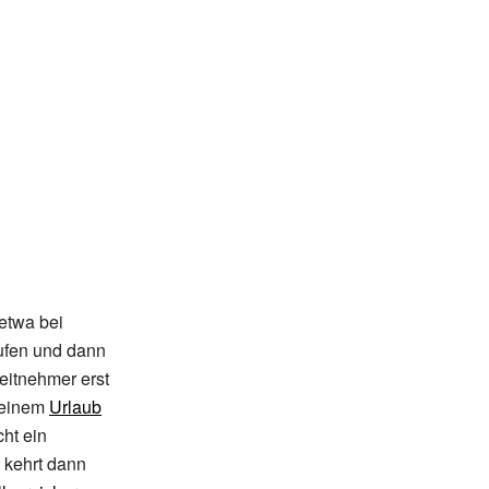
 etwa bei
aufen und dann
eitnehmer erst
seinem
Urlaub
cht ein
 kehrt dann