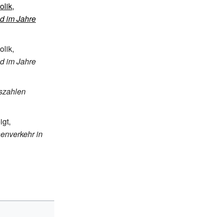
olik,
d im Jahre
olik,
d im Jahre
szahlen
igt,
nenverkehr in