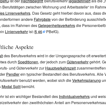
BefG
ist der
Rechtsbegriff
Berufsverkehr
legaldefiniert
als die 
n Berufstätigen zwischen Wohnung und Arbeitsstelle“ im Rahm
es Linienverkehrs
. Das Gesetz geht hierbei davon aus, dass d
onderformen andere
Fahrgäste
von der Beförderung ausschließe
lt, dass im Rahmen des
Gelegenheitsverkehrs
die Personenbefö
ein
Linienverkehr
ist (
§
46
PBefG).
tliche Aspekte
lt
des Berufsverkehrs wird in der Umgangssprache oft erweitert
twa durch
Speditionen
, der jedoch zum
Güterverkehr
gehört. G
rufs- und Güterverkehr zur
Hauptverkehrszeit
zusammentreffen.
der
Pendler
ein typischer Bestandteil des Berufsverkehrs. Alle 
ufsverkehr benutzt werden, wobei sich die
Verkehrsplanung
um
s
Modal Split
bemüht.
hr ist ein wichtiger Bestandteil des
Individualverkehrs
und weis
reizeitverkehr den zweithöchsten Anteil am Personenverkehrsa