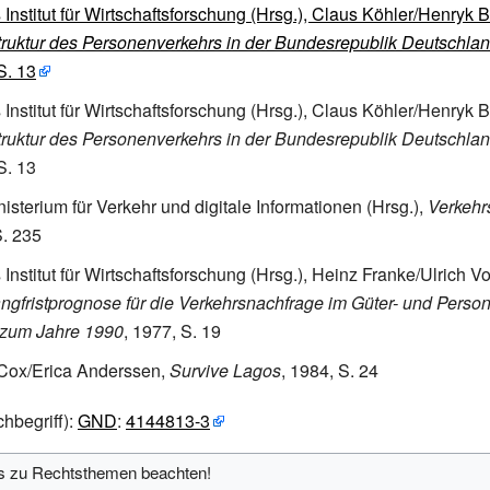
Institut für Wirtschaftsforschung (Hrsg.), Claus Köhler/Henryk B
ruktur des Personenverkehrs in der Bundesrepublik Deutschlan
S. 13
Institut für Wirtschaftsforschung (Hrsg.), Claus Köhler/Henryk B
ruktur des Personenverkehrs in der Bundesrepublik Deutschlan
S. 13
sterium für Verkehr und digitale Informationen (Hrsg.),
Verkehr
S. 235
Institut für Wirtschaftsforschung (Hrsg.), Heinz Franke/Ulrich Vo
Langfristprognose für die Verkehrsnachfrage im Güter- und Perso
 zum Jahre 1990
, 1977, S. 19
 Cox/Erica Anderssen,
Survive Lagos
, 1984, S. 24
hbegriff):
GND
:
4144813-3
is zu Rechtsthemen beachten!