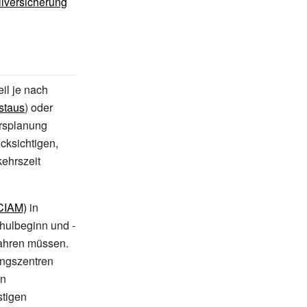
llversicherung
eil je nach
staus
) oder
hrsplanung
cksichtigen,
ehrszeit
(CIAM)
in
chulbeginn und -
ahren müssen.
ungszentren
an
stigen