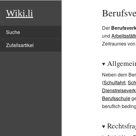
Berufsve
Wiki.li
Der
Berufsver
Suche
und
Arbeitsstät
Zeitraumes von
Zufallsartikel
Allgemei
Neben dem Beru
(
Schulfahrt
,
Sch
Dienstreiseverk
Berufsschule
ge
beruflich bedin
Rechtsfra