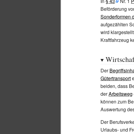
In
§
43
Nr. 1
P
Beförderung vo
Sonderformen d
aufgezählten S
wird klargestel
Kraftfahrzeug k
Wirtschaf
Der
Begriffsinha
Gütertransport
e
beiden, dass Be
der
Arbeitsweg
können zum Ber
Auswertung de
Der Berufsverke
Urlaubs- und F