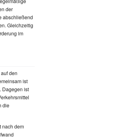
„regelmäßige
en der
ie abschließend
n. Gleichzeitig
rderung im
 auf den
emeinsam ist
 Dagegen ist
Verkehrsmittel
 die
t nach dem
ufwand