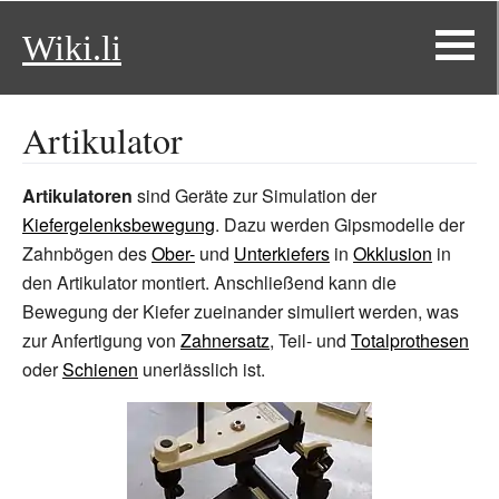
Wiki.li
Artikulator
Artikulatoren
sind Geräte zur Simulation der
Kiefergelenksbewegung
. Dazu werden Gipsmodelle der
Zahnbögen des
Ober-
und
Unterkiefers
in
Okklusion
in
den Artikulator montiert. Anschließend kann die
Bewegung der Kiefer zueinander simuliert werden, was
zur Anfertigung von
Zahnersatz
, Teil- und
Totalprothesen
oder
Schienen
unerlässlich ist.