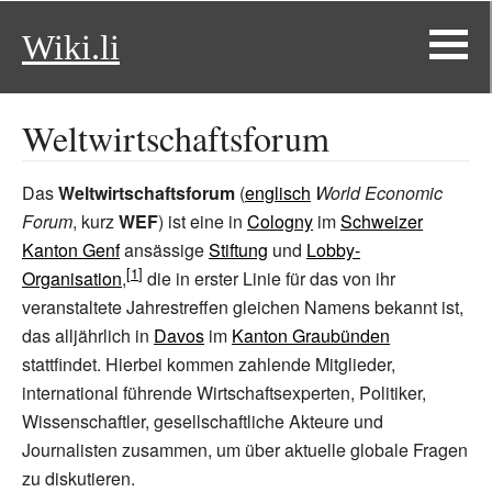
Wiki.li
Weltwirtschaftsforum
Das
Weltwirtschaftsforum
(
englisch
World Economic
Forum
, kurz
WEF
) ist eine in
Cologny
im
Schweizer
Kanton Genf
ansässige
Stiftung
und
Lobby-
Organisation
,
die in erster Linie für das von ihr
veranstaltete Jahrestreffen gleichen Namens bekannt ist,
das alljährlich in
Davos
im
Kanton Graubünden
stattfindet. Hierbei kommen zahlende Mitglieder,
international führende Wirtschaftsexperten, Politiker,
Wissenschaftler, gesellschaftliche Akteure und
Journalisten zusammen, um über aktuelle globale Fragen
zu diskutieren.