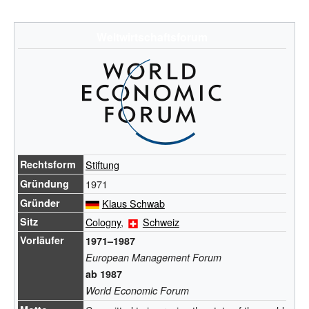
Weltwirtschaftsforum
Rechtsform
Stiftung
Gründung
1971
Gründer
Klaus Schwab
Sitz
Cologny
,
Schweiz
Vorläufer
1971–1987
European Management Forum
ab 1987
World Economic Forum