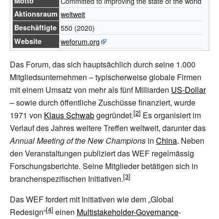
Motto
Committed to improving the state of the world
Aktionsraum
weltweit
Beschäftigte
550
(2020)
Website
weforum.org
Das Forum, das sich hauptsächlich durch seine 1.000
Mitgliedsunternehmen – typischerweise globale Firmen
mit einem Umsatz von mehr als fünf Milliarden
US-Dollar
– sowie durch öffentliche Zuschüsse finanziert, wurde
1971 von
Klaus Schwab
gegründet.
Es organisiert im
Verlauf des Jahres weitere Treffen weltweit, darunter das
Annual Meeting of the New Champions
in
China
. Neben
den Veranstaltungen publiziert das WEF regelmässig
Forschungsberichte. Seine Mitglieder betätigen sich in
branchenspezifischen Initiativen.
Das WEF fordert mit Initiativen wie dem „Global
Redesign“
einen
Multistakeholder-Governance
-