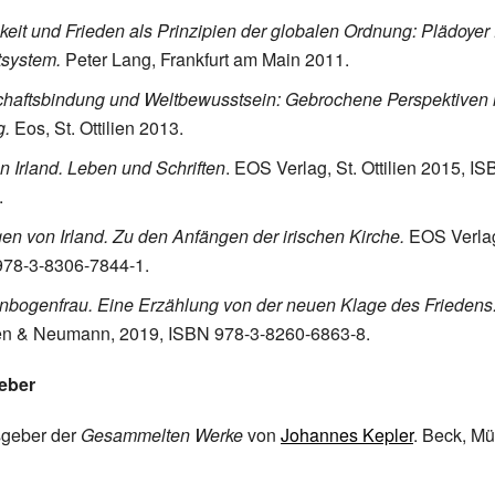
keit und Frieden als Prinzipien der globalen Ordnung: Plädoyer 
tsystem.
Peter Lang, Frankfurt am Main 2011.
haftsbindung und Weltbewusstsein: Gebrochene Perspektiven 
g.
Eos, St. Ottilien 2013.
on Irland. Leben und Schriften
. EOS Verlag, St. Ottilien 2015, I
.
gen von Irland. Zu den Anfängen der irischen Kirche.
EOS Verlag
978-3-8306-7844-1.
bogenfrau. Eine Erzählung von der neuen Klage des Friedens
n & Neumann, 2019, ISBN 978-3-8260-6863-8.
eber
sgeber der
Gesammelten Werke
von
Johannes Kepler
. Beck, M