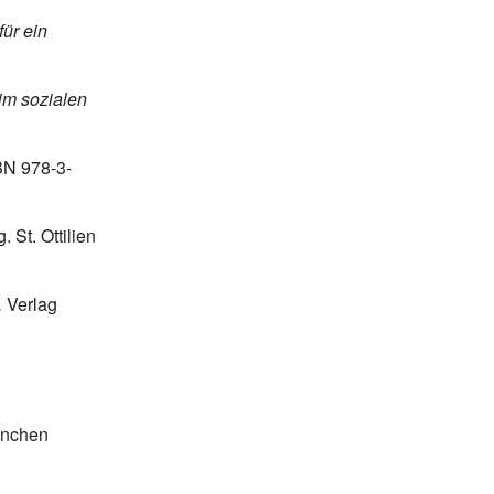
für ein
im sozialen
SBN 978-3-
. St.
Ottilien
.
Verlag
ünchen