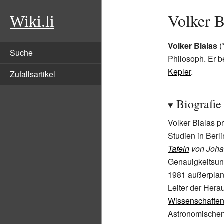
Volker B
Wiki.li
Volker Bialas
(
Suche
Philosoph. Er 
Kepler
.
Zufallsartikel
Biografie
Volker Bialas p
Studien in Ber
Tafeln
von Joha
Genauigkeitsu
1981 außerplan
Leiter der Her
Wissenschafte
Astronomischen 