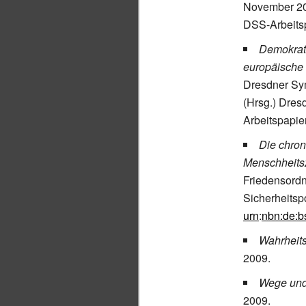
November 200
DSS-Arbeitsp
Demokrat
europäische 
Dresdner Sy
(Hrsg.) Dres
Arbeitspapie
Die chron
Menschheitsz
Friedensord
Sicherheitsp
urn
:
nbn:de:b
Wahrheits
2009.
Wege und 
2009.