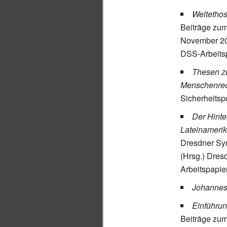
Weltethos
Beiträge zum
November 200
DSS-Arbeitsp
Thesen zu
Menschenrec
Sicherheitsp
Der Hinte
Lateinamerika
Dresdner Sy
(Hrsg.) Dres
Arbeitspapie
Johannes
Einführu
Beiträge zum