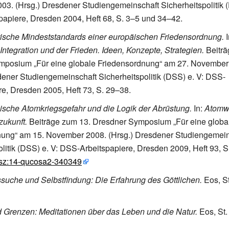
3. (Hrsg.) Dresdener Studiengemeinschaft Sicherheitspolitik 
apiere, Dresden 2004, Heft
68, S.
3–5 und 34–42.
ische Mindeststandards einer europäischen Friedensordnung.
I
Integration und der Frieden. Ideen, Konzepte, Strategien.
Beiträ
mposium „Für eine globale Friedensordnung“ am 27. November
dener Studiengemeinschaft Sicherheitspolitik (DSS)
e.
V: DSS-
re, Dresden 2005, Heft
73, S.
29–38.
ische Atomkriegsgefahr und die Logik der Abrüstung.
In:
Atomw
ukunft.
Beiträge zum 13. Dresdner Symposium „Für eine globa
nung“ am 15. November 2008. (Hrsg.) Dresdener Studiengemein
olitik (DSS)
e.
V: DSS-Arbeitspapiere, Dresden 2009, Heft
93, S
sz:14-qucosa2-340349
suche und Selbstfindung: Die Erfahrung des Göttlichen.
Eos, St
Grenzen: Meditationen über das Leben und die Natur.
Eos, St. 