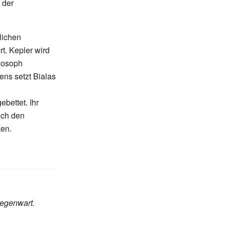
 der
lichen
t. Kepler wird
ilosoph
ns setzt Bialas
bettet. Ihr
uch den
en.
Gegenwart.