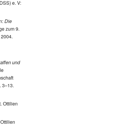
(DSS)
e.
V:
n:
Die
ge zum 9.
 2004.
affen und
le
schaft
.
3–13.
. Ottilien
Ottilien