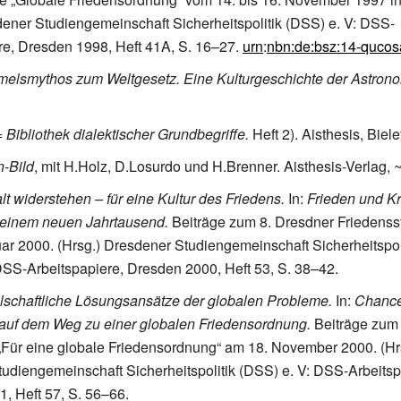
dener Studiengemeinschaft Sicherheitspolitik (DSS)
e.
V: DSS-
re, Dresden 1998, Heft
41A, S.
16–27.
urn
:
nbn:de:bsz:14-quco
elsmythos zum Weltgesetz. Eine Kulturgeschichte der Astrono
=
Bibliothek dialektischer Grundbegriffe.
Heft 2). Aisthesis, Biel
-Bild
, mit H.Holz, D.Losurdo und H.Brenner. Aisthesis-Verlag,
t widerstehen – für eine Kultur des Friedens.
In:
Frieden und Kr
 einem neuen Jahrtausend.
Beiträge zum 8. Dresdner Frieden
ar 2000. (Hrsg.) Dresdener Studiengemeinschaft Sicherheitspol
DSS-Arbeitspapiere, Dresden 2000, Heft
53, S.
38–42.
llschaftliche Lösungsansätze der globalen Probleme.
In:
Chanc
auf dem Weg zu einer globalen Friedensordnung.
Beiträge zum 
ür eine globale Friedensordnung“ am 18. November 2000. (Hr
udiengemeinschaft Sicherheitspolitik (DSS)
e.
V: DSS-Arbeitsp
, Heft
57, S.
56–66.