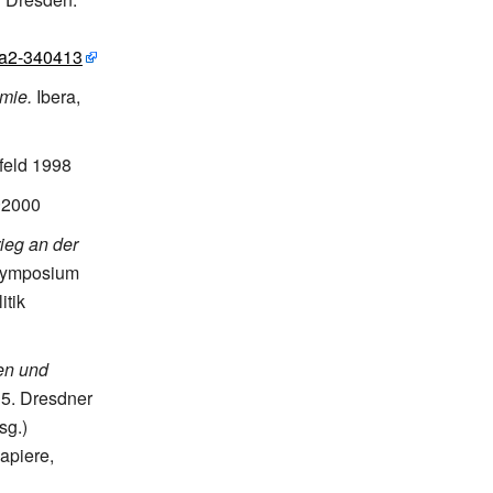
sa2-340413
mie.
Ibera,
efeld 1998
 ~2000
ieg an der
ssymposium
itik
en und
5. Dresdner
sg.)
apiere,