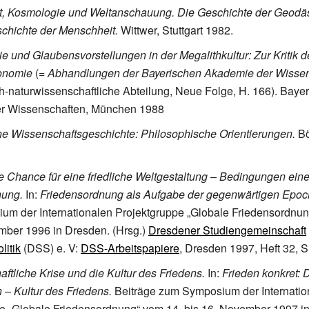
t, Kosmologie und Weltanschauung. Die Geschichte der Geodäsi
schichte der Menschheit.
Wittwer, Stuttgart 1982.
e und Glaubensvorstellungen in der Megalithkultur: Zur Kritik d
onomie
(=
Abhandlungen der Bayerischen Akademie der Wissen
-naturwissenschaftliche Abteilung, Neue Folge, H. 166). Baye
r Wissenschaften, München 1988
e Wissenschaftsgeschichte: Philosophische Orientierungen.
Bö
e Chance für eine friedliche Weltgestaltung – Bedingungen eine
nung.
In:
Friedensordnung als Aufgabe der gegenwärtigen Epoc
m der Internationalen Projektgruppe „Globale Friedensordnun
mber 1996 in Dresden. (Hrsg.)
Dresdener Studiengemeinschaft
litik
(DSS)
e.
V:
DSS-Arbeitspapiere
, Dresden 1997, Heft
32, S
aftliche Krise und die Kultur des Friedens.
In:
Frieden konkret: 
n – Kultur des Friedens.
Beiträge zum Symposium der Internatio
e „Globale Friedensordnung“ vom 14. bis 16. November 1997 i