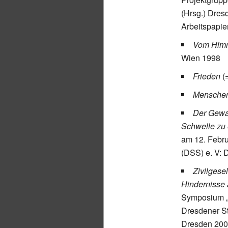
(Hrsg.) Dres
Arbeitspapie
Vom Himm
Wien 1998
Frieden
(
Menschen
Der Gewal
Schwelle zu
am 12. Febru
(DSS)
e.
V: 
Zivilgese
Hindernisse 
Symposium „F
Dresdener St
Dresden 2001