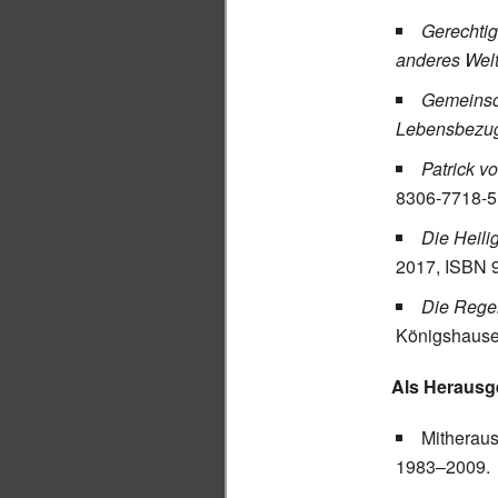
Gerechtig
anderes Wel
Gemeinsc
Lebensbezu
Patrick v
8306-7718-5
Die Heili
2017, ISBN 
Die Regen
Königshause
Als Herausg
Mitherau
1983–2009.