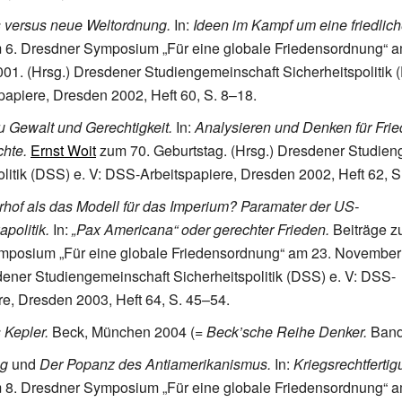
 versus neue Weltordnung.
In:
Ideen im Kampf um eine friedlich
 6. Dresdner Symposium „Für eine globale Friedensordnung“ a
1. (Hrsg.) Dresdener Studiengemeinschaft Sicherheitspolitik 
apiere, Dresden 2002, Heft
60, S.
8–18.
 Gewalt und Gerechtigkeit.
In:
Analysieren und Denken für Fri
hte.
Ernst Woit
zum 70. Geburtstag. (Hrsg.) Dresdener Studien
olitik (DSS)
e.
V: DSS-Arbeitspapiere, Dresden 2002, Heft
62, S
rhof als das Modell für das Imperium? Paramater der US-
politik.
In:
„Pax Americana“ oder gerechter Frieden.
Beiträge z
mposium „Für eine globale Friedensordnung“ am 23. November
dener Studiengemeinschaft Sicherheitspolitik (DSS)
e.
V: DSS-
re, Dresden 2003, Heft
64, S.
45–54.
 Kepler.
Beck, München 2004 (=
Beck’sche Reihe Denker.
Band
ng
und
Der Popanz des Antiamerikanismus.
In:
Kriegsrechtfertig
 8. Dresdner Symposium „Für eine globale Friedensordnung“ a