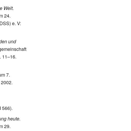
e Welt.
m 24.
(DSS)
e.
V:
eden und
gemeinschaft
.
11–16.
um 7.
 2002.
 566).
ung heute.
m 29.