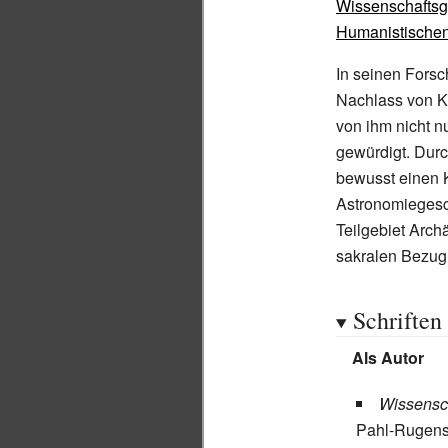
Wissenschaftsg
Humanistische
In seinen Forsc
Nachlass von Ke
von ihm nicht n
gewürdigt. Durc
bewusst einen 
Astronomiegeschi
Teilgebiet Arc
sakralen Bezug
Schriften
Als Autor
Wissensch
Pahl-Rugens