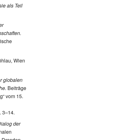
e als Teil
er
schaften.
rische
hlau, Wien
r globalen
he.
Beiträge
g“ vom 15.
.
3–14.
Dialog der
nalen
n Dresden.