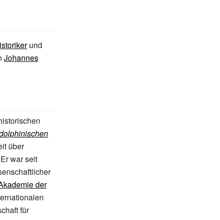
storiker
und
en
Johannes
historischen
dolphinischen
eit über
Er war seit
enschaftlicher
Akademie der
ternationalen
chaft für