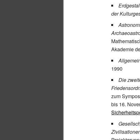
Erdgestal
der Kulturge
Astronomi
Archaeoastr
Mathematisch
Akademie de
Allgemein
1990
Die zweit
Friedensord
zum Symposiu
bis 16. Nove
Sicherheitspo
Gesellsch
Zivilisatione
Projektgrupp