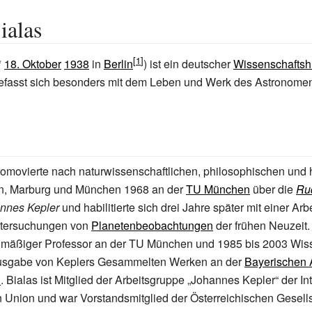
ialas
*
18. Oktober
1938
in
Berlin
) ist ein deutscher
Wissenschaftshi
befasst sich besonders mit dem Leben und Werk des Astronom
romovierte nach naturwissenschaftlichen, philosophischen und 
lin, Marburg und München 1968 an der
TU München
über die
Ru
nnes Kepler
und habilitierte sich drei Jahre später mit einer Arb
ntersuchungen von
Planetenbeobachtungen
der frühen Neuzeit. 
mäßiger Professor an der TU München und 1985 bis 2003 Wiss
ausgabe von Keplers Gesammelten Werken an der
Bayerischen 
n
. Bialas ist Mitglied der Arbeitsgruppe „Johannes Kepler“ der In
Union und war Vorstandsmitglied der Österreichischen Gesells