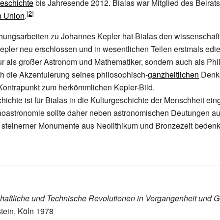
eschichte
bis Jahresende 2012. Bialas war Mitglied des Beirats
n Union
.
hungsarbeiten zu Johannes Kepler hat Bialas den wissenschaft
pler neu erschlossen und in wesentlichen Teilen erstmals edier
ur als großer Astronom und Mathematiker, sondern auch als Ph
h die Akzentuierung seines philosophisch-
ganzheitlichen
Denke
Kontrapunkt zum herkömmlichen Kepler-Bild.
chte ist für Bialas in die Kulturgeschichte der Menschheit einge
häoastronomie sollte daher neben astronomischen Deutungen a
 steinerner Monumente aus Neolithikum und Bronzezeit bedenk
aftliche und Technische Revolutionen in Vergangenheit und 
tein, Köln 1978