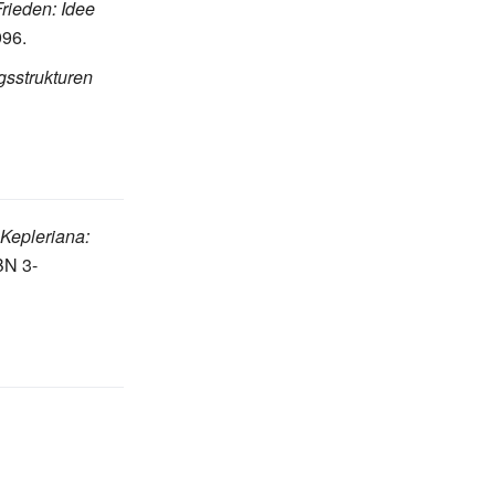
rieden: Idee
96.
gsstrukturen
Kepleriana:
BN 3-