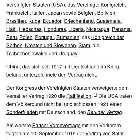
Vereinigten Staaten
(USA), das
Vereinigte Königreich
,
Frankreich
,
Italien
,
Japan
sowie
Belgien
,
Bolivien
,
Brasilien
,
Kuba
,
Ecuador
,
Griechenland
,
Guatemala
,
Haiti
,
Hedschas
,
Honduras
,
Liberia
,
Nicaragua
,
Panama
,
Peru
,
Polen
,
Portugal
,
Rumänien
, das
Königreich der
Serben, Kroaten und Slowenen
,
Siam
, die
Tschechoslowakei
und
Uruguay
.
China
, das sich seit 1917 mit Deutschland im Krieg
befand, unterzeichnete den Vertrag nicht.
Der
Kongress der Vereinigten Staaten
verweigerte dem
Versailler Vertrag 1920 die
Ratifikation
.
Die USA traten
dem Völkerbund nicht bei und schlossen 1921 einen
Sonderfrieden
mit Deutschland, den
Berliner Vertrag
.
Als weitere
Pariser Vorortverträge
mit den Verlierern
folgten am 10. September 1919 der
Vertrag von Saint-