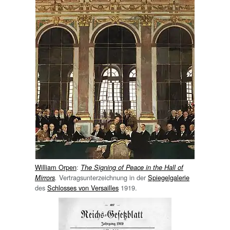
William Orpen
:
The Signing of Peace in the Hall of
Vertragsunterzeichnung in der
Spiegelgalerie
Mirrors
.
des
Schlosses von Versailles
1919.