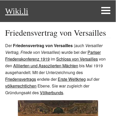
Wiki.li
Friedensvertrag von Versailles
Der
Friedensvertrag von Versailles
(auch
Versailler
Vertrag, Friede von Versailles
) wurde bei der
Pariser
Friedenskonferenz 1919
im
Schloss von Versailles
von
den
Alliierten und Assoziierten Mächten
bis Mai 1919
ausgehandelt. Mit der Unterzeichnung des
Friedensvertrags
endete der
Erste Weltkrieg
auf der
völkerrechtlichen
Ebene. Sie war zugleich der
Gründungsakt des
Völkerbunds
.