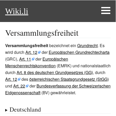
Wiki.li
Versammlungsfreiheit
Versammlungsfreiheit
bezeichnet ein
Grundrecht
. Es
wird durch
Art.
12
der
Europäischen Grundrechtecharta
(GRC),
Art.
11
der
Europäischen
Menschenrechtskonvention
(EMRK) und nationalstaatlich
durch
Art. 8 des deutschen Grundgesetzes (GG)
, durch
Art.
12
des
österreichischen Staatsgrundgesetz (StGG)
und
Art.
22
der
Bundesverfassung der Schweizerischen
Eidgenossenschaft
(BV) gewährleistet.
Deutschland